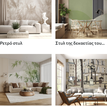
Ρετρό στυλ
Στυλ της δεκαετίας του
70