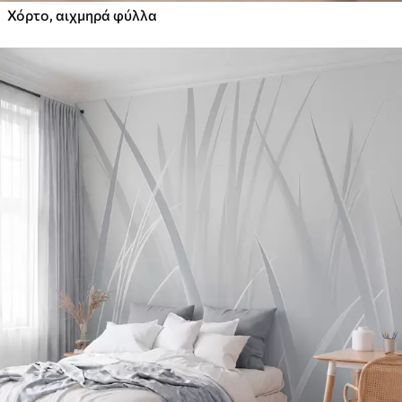
Χόρτο, αιχμηρά φύλλα