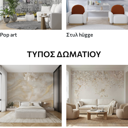
Pop art
Στυλ hügge
ΤΎΠΟΣ ΔΩΜΑΤΊΟΥ