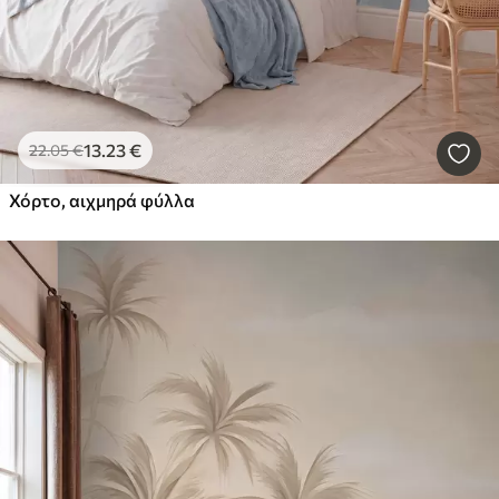
13
.23
€
22
.05
€
Χόρτο, αιχμηρά φύλλα