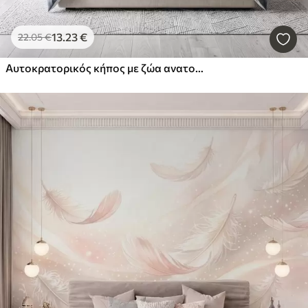
13
.23
€
22
.05
€
Αυτοκρατορικός κήπος με ζώα ανατολικού στυλ — μαϊμού, λεοπάρδαλη, τίγρη, παγώνι και ερωδιός