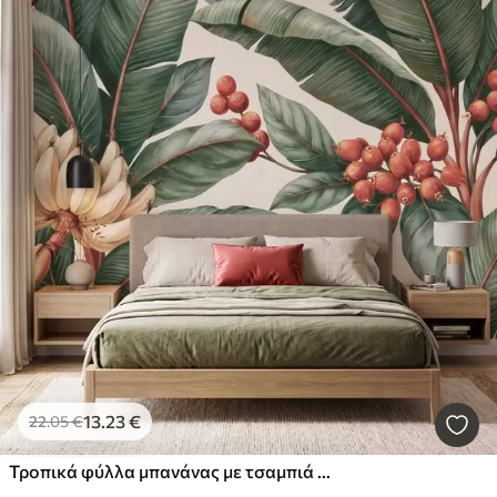
13
.23
€
22
.05
€
Τροπικά φύλλα μπανάνας με τσαμπιά κόκκινων καρπών καφέ, σε στυλ ακουαρέλας