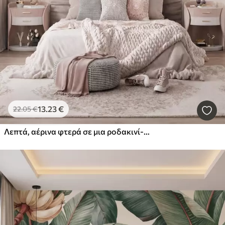
13
.23
€
22
.05
€
Λεπτά, αέρινα φτερά σε μια ροδακινί-ροζ ομίχλη με ιριδισμούς