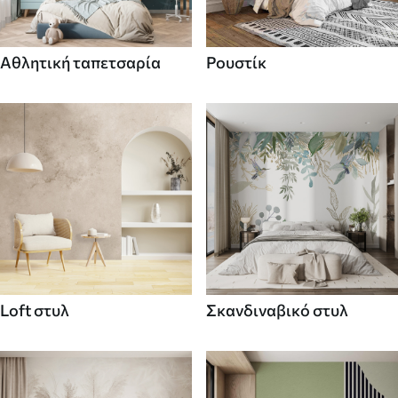
Αθλητική ταπετσαρία
Ρουστίκ
Loft στυλ
Σκανδιναβικό στυλ