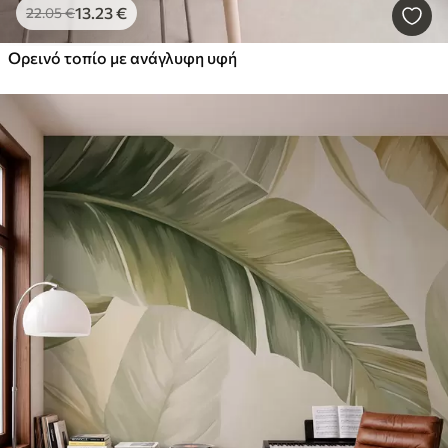
13
.23
€
22
.05
€
Ορεινό τοπίο με ανάγλυφη υφή