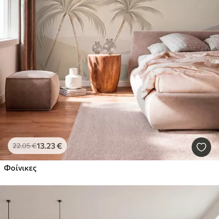
13
.23
€
22
.05
€
Φοίνικες