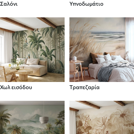
Σαλόνι
Υπνοδωμάτιο
Χωλ εισόδου
Τραπεζαρία