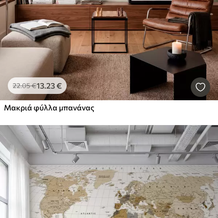
13
.23
€
22
.05
€
Μακριά φύλλα μπανάνας