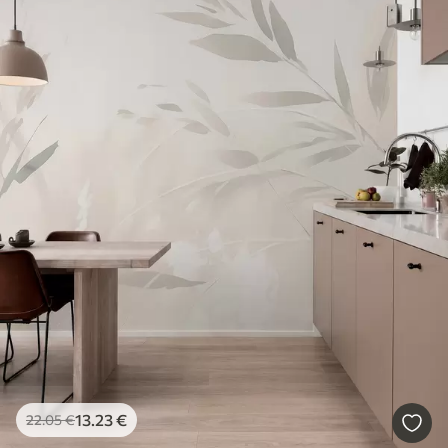
13
.23
€
22
.05
€