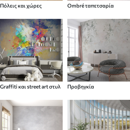
Πόλεις και χώρες
Ombré ταπετσαρία
Graffiti και street art στυλ
Προβηγκία