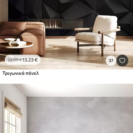
13
.23
€
22
.05
€
37
Τριγωνικά πάνελ