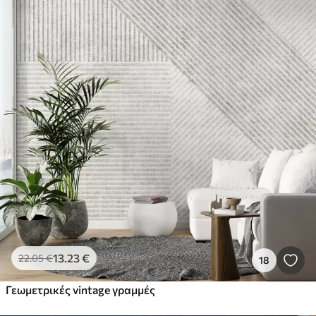
13
.23
€
22
.05
€
18
Γεωμετρικές vintage γραμμές