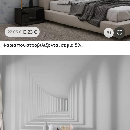
13
.23
€
22
.05
€
31
Ψάρια που στροβιλίζονται σε μια δίνη, χορός ψαριών, ακουαρέλα, καρχαρίας, αφηρημένη σύνθεση, μινιμαλισμός, μπλε, πράσινο χρώμα