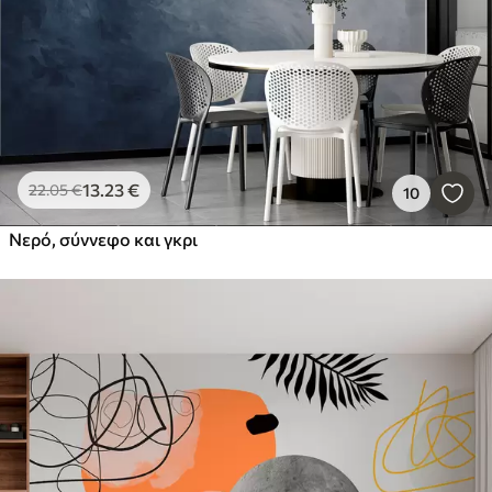
13
.23
€
22
.05
€
10
Νερό, σύννεφο και γκρι