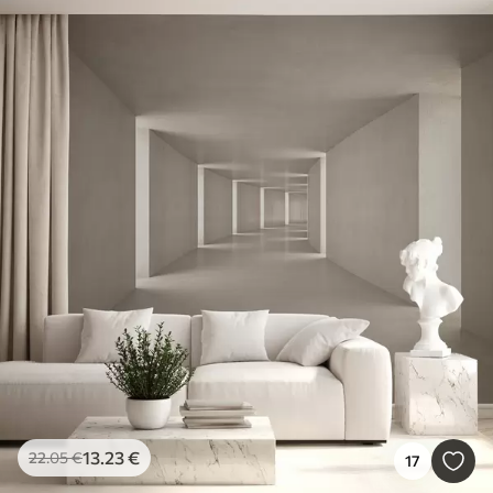
13
.23
€
22
.05
€
17