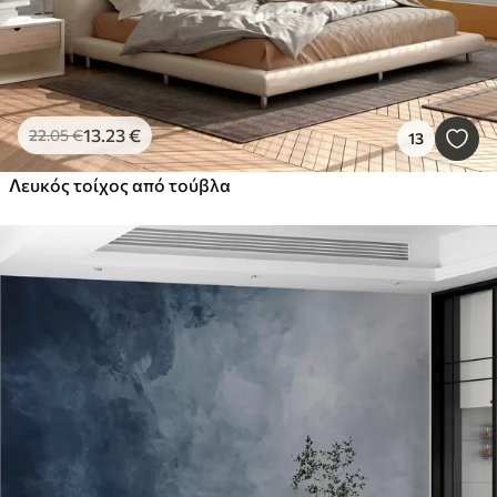
13
.23
€
22
.05
€
13
Λευκός τοίχος από τούβλα