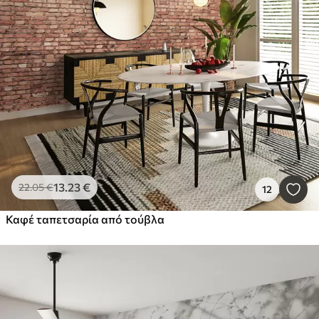
13
.23
€
22
.05
€
12
Καφέ ταπετσαρία από τούβλα