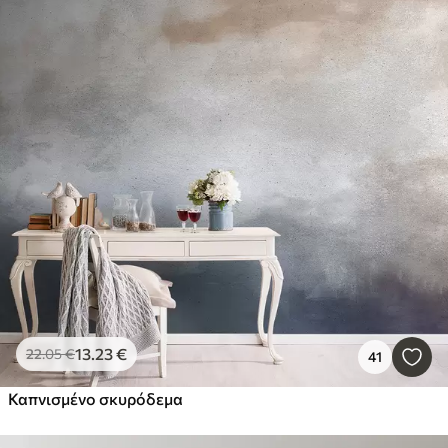
13
.23
€
22
.05
€
41
Καπνισμένο σκυρόδεμα