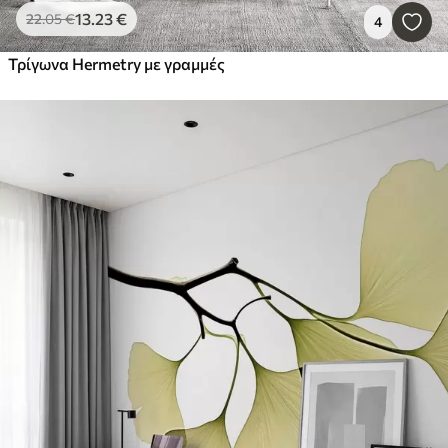
13
.23
€
22
.05
€
4
Τρίγωνα Hermetry με γραμμές