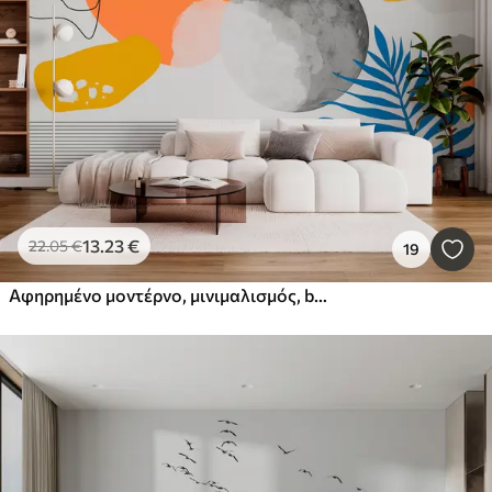
13
.23
€
22
.05
€
19
Αφηρημένο μοντέρνο, μινιμαλισμός, boho, γεωμετρία, κηλίδες ακουαρέλας, πανσέληνος, σιλουέτα φύλλων φοίνικα, τοπογραφία, πολυπλοκότητα, πορτοκαλί, κίτρινο, γκρι