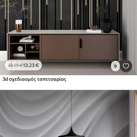
13
.23
€
22
.05
€
9
3d σχεδιασμός ταπετσαρίας