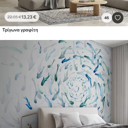
13
.23
€
22
.05
€
46
Τρίγωνα γραφίτη