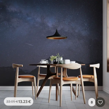
13
.23
€
22
.05
€
8