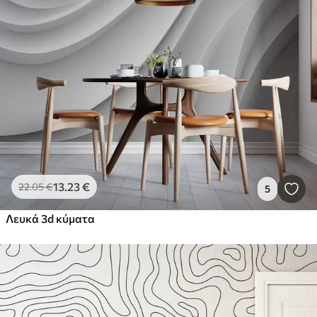
13
.23
€
22
.05
€
5
Λευκά 3d κύματα