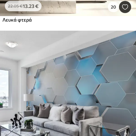
13
.23
€
22
.05
€
20
Λευκά φτερά