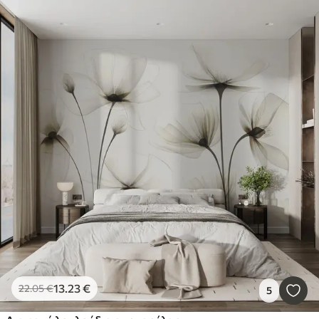
13
.23
€
22
.05
€
5