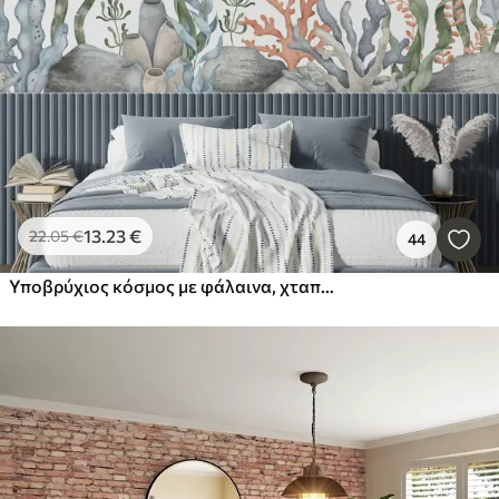
13
.23
€
22
.05
€
44
Υποβρύχιος κόσμος με φάλαινα, χταπόδι, χελώνα