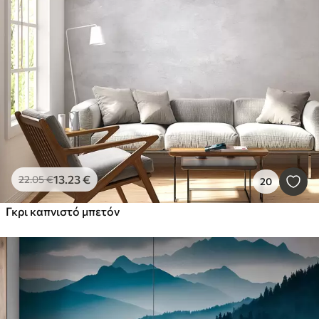
13
.23
€
22
.05
€
20
Γκρι καπνιστό μπετόν