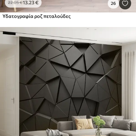
13
.23
€
22
.05
€
26
Υδατογραφία ροζ πεταλούδες