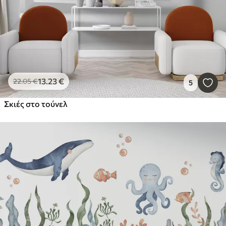
13
.23
€
22
.05
€
5
Σκιές στο τούνελ