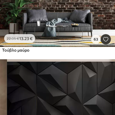
13
.23
€
22
.05
€
63
Τούβλο μαύρο