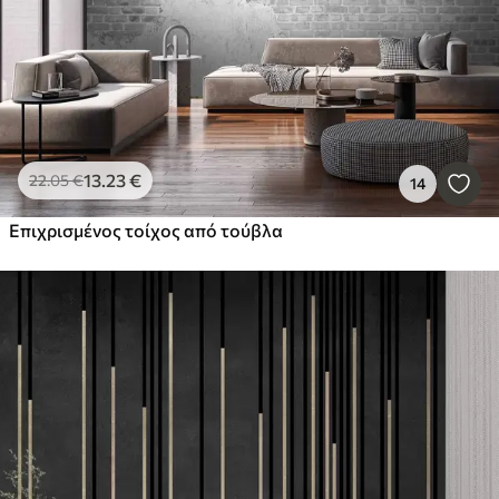
13
.23
€
22
.05
€
14
Επιχρισμένος τοίχος από τούβλα