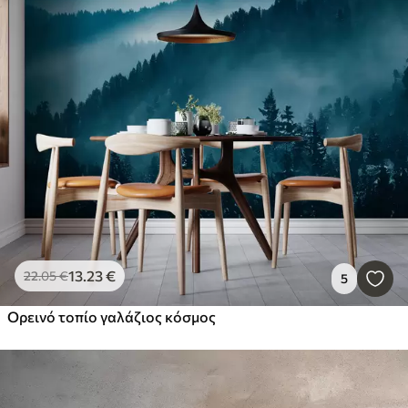
13
.23
€
22
.05
€
5
Ορεινό τοπίο γαλάζιος κόσμος