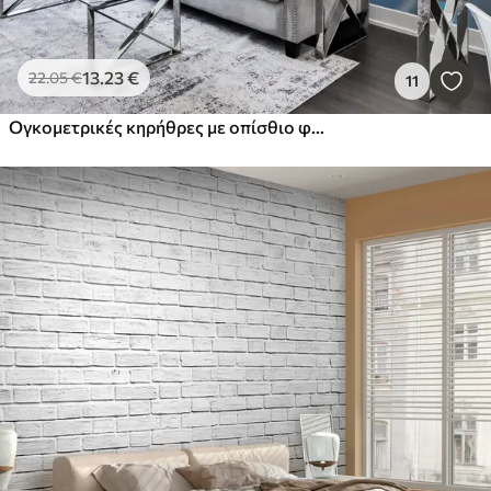
13
.23
€
22
.05
€
11
Ογκομετρικές κηρήθρες με οπίσθιο φωτισμό