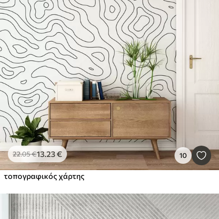
13
.23
€
22
.05
€
10
τοπογραφικός χάρτης