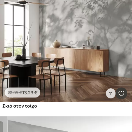
13
.23
€
22
.05
€
11
Σκιά στον τοίχο