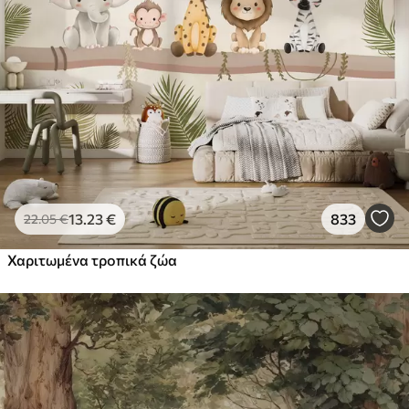
13
.23
€
833
22
.05
€
Χαριτωμένα τροπικά ζώα