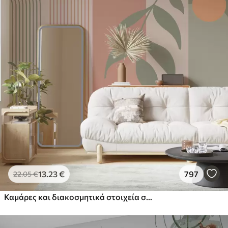
13
.23
€
797
22
.05
€
Καμάρες και διακοσμητικά στοιχεία σε στυλ boho