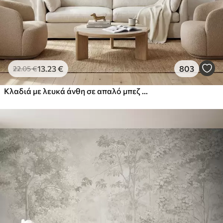
13
.23
€
803
22
.05
€
Κλαδιά με λευκά άνθη σε απαλό μπεζ φόντο