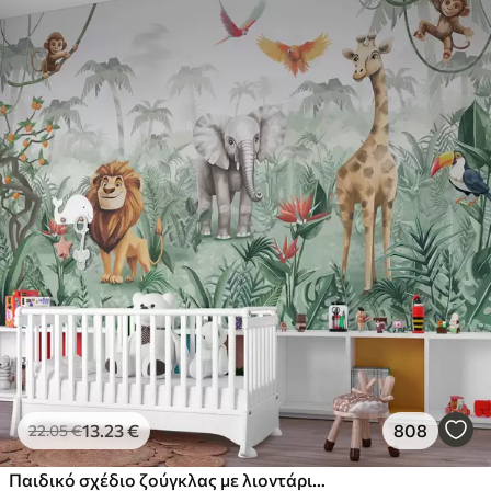
13
.23
€
808
22
.05
€
Παιδικό σχέδιο ζούγκλας με λιοντάρι, καμηλοπάρδαλη, ελέφαντα και παπαγάλους