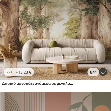
13
.23
€
841
22
.05
€
Δασικό μονοπάτι ανάμεσα σε μεγαλοπρεπή δέντρα σε στυλ ακουαρέλας