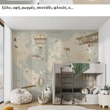
ξύλο, υφή, ρωγμές, σκοτάδι, φλοιός, επιφάνεια