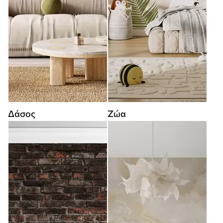
Δάσος
Ζώα