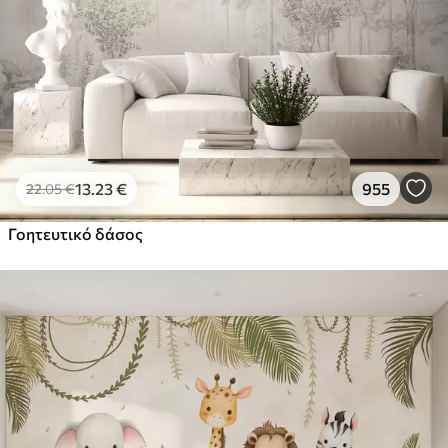
13
.23
€
955
22
.05
€
Γοητευτικό δάσος