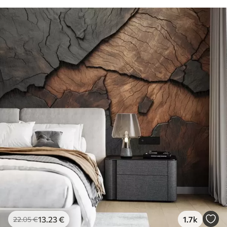
81
.67
49
.00
€
/m²
13
.23
€
1.7k
22
.05
€