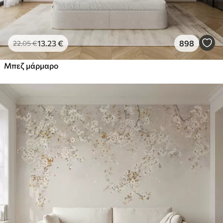
13
.23
€
898
22
.05
€
Μπεζ μάρμαρο