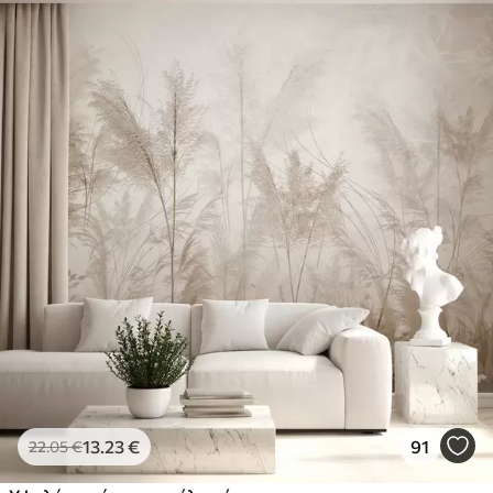
13
.23
€
91
22
.05
€