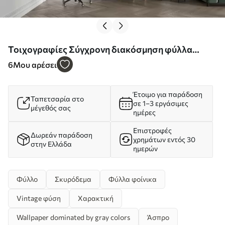
Τοιχογραφίες Σύγχρονη διακόσμηση φύλλα
φοίνικα σε τσιμεντένιο φόντο Nr. u73876
6
Μου αρέσει
Έτοιμο για παράδοση
Ταπετσαρία στο
σε 1–3 εργάσιμες
μέγεθός σας
ημέρες
Επιστροφές
Δωρεάν παράδοση
χρημάτων εντός 30
στην Ελλάδα
ημερών
Φύλλο
Σκυρόδεμα
Φύλλα φοίνικα
Vintage φύση
Χαρακτική
Wallpaper dominated by gray colors
Άσπρο