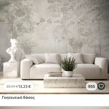
13
.23
€
955
22
.05
€
Γοητευτικό δάσος