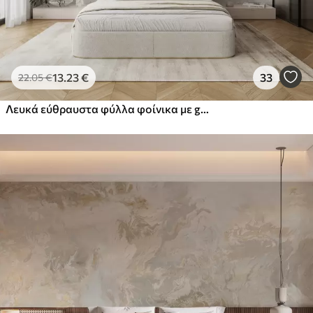
13
.23
€
33
22
.05
€
Λευκά εύθραυστα φύλλα φοίνικα με grunge υφή