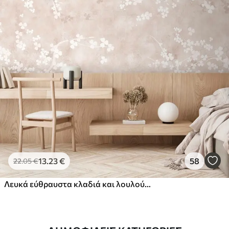
13
.23
€
58
22
.05
€
Λευκά εύθραυστα κλαδιά και λουλούδια