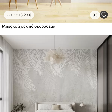
13
.23
€
93
22
.05
€
Μπεζ τοίχος από σκυρόδεμα