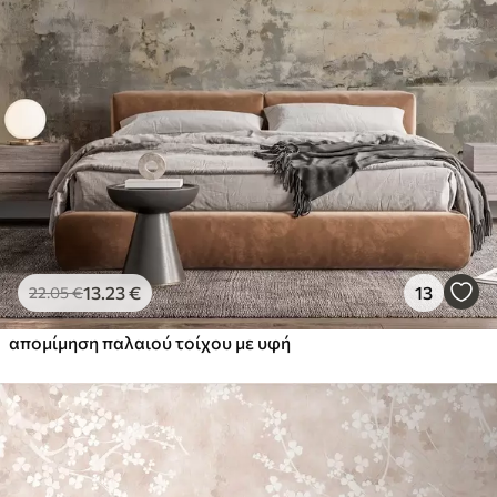
13
.23
€
13
22
.05
€
απομίμηση παλαιού τοίχου με υφή