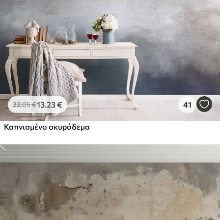
13
.23
€
41
22
.05
€
Καπνισμένο σκυρόδεμα