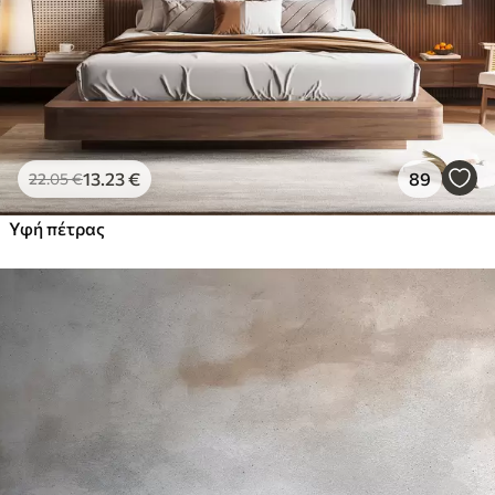
13
.23
€
89
22
.05
€
Υφή πέτρας