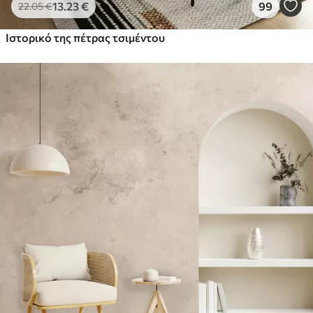
13
.23
€
99
22
.05
€
Ιστορικό της πέτρας τσιμέντου