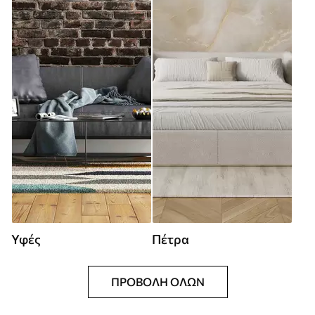
Υφές
Πέτρα
ΠΡΟΒΟΛΉ ΌΛΩΝ