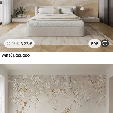
13
.23
€
898
22
.05
€
Μπεζ μάρμαρο