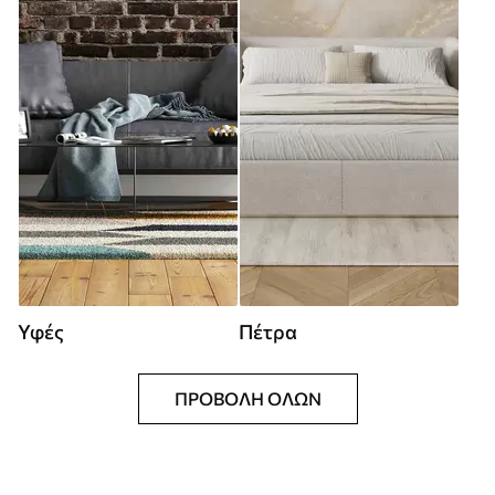
Υφές
Πέτρα
ΠΡΟΒΟΛΉ ΌΛΩΝ