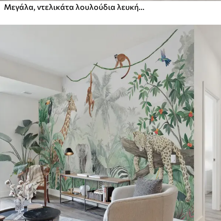
Μεγάλα, ντελικάτα λουλούδια λευκής και ροζ παιώνιας με μαλακά, χνουδωτά πέταλα σε θολό γκρι φόντο