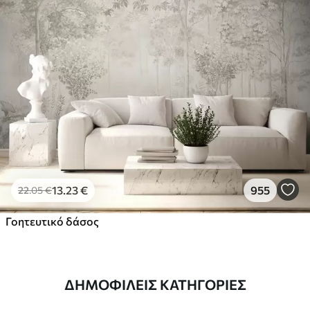
13
.23
€
955
22
.05
€
Γοητευτικό δάσος
ΔΗΜΟΦΙΛΕΊΣ ΚΑΤΗΓΟΡΊΕΣ