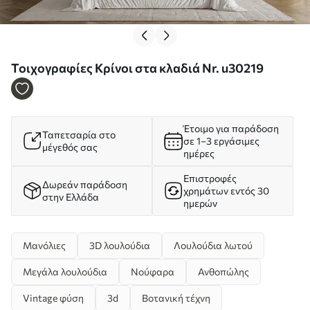
Τοιχογραφίες Κρίνοι στα κλαδιά Nr. u30219
Έτοιμο για παράδοση
Ταπετσαρία στο
σε 1–3 εργάσιμες
μέγεθός σας
ημέρες
Επιστροφές
Δωρεάν παράδοση
χρημάτων εντός 30
στην Ελλάδα
ημερών
Μανόλιες
3D λουλούδια
Λουλούδια λωτού
Μεγάλα λουλούδια
Νούφαρα
Ανθοπώλης
Vintage φύση
3d
Βοτανική τέχνη