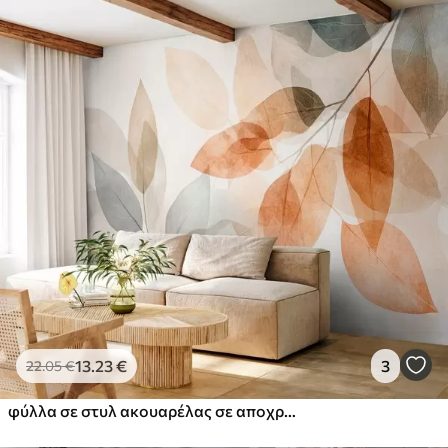
13
.23
€
3
22
.05
€
φύλλα σε στυλ ακουαρέλας σε αποχρώσεις της σέπια και του γκρι