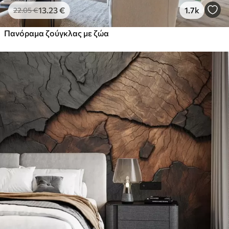
13
.23
€
1.7k
22
.05
€
Πανόραμα ζούγκλας με ζώα