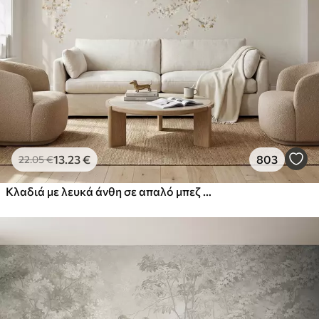
13
.23
€
803
22
.05
€
Κλαδιά με λευκά άνθη σε απαλό μπεζ φόντο