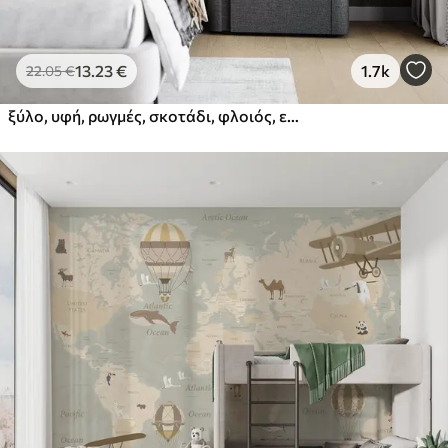
13
.23
€
1.7k
22
.05
€
ξύλο, υφή, ρωγμές, σκοτάδι, φλοιός, επιφάνεια