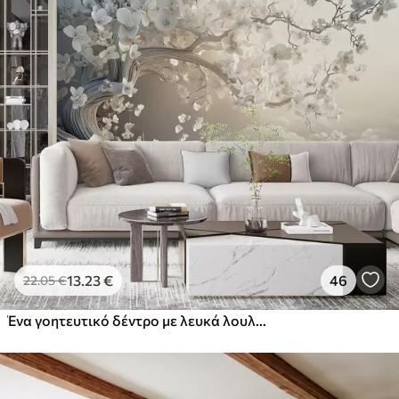
13
.23
€
46
22
.05
€
Ένα γοητευτικό δέντρο με λευκά λουλούδια στο φόντο των σύννεφων σε ένα ενδιαφέρον στυλ σε ευαίσθητα ζεστά χρώματα