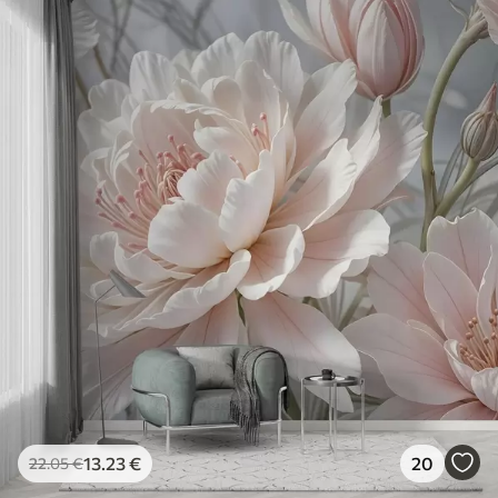
13
.23
€
20
22
.05
€