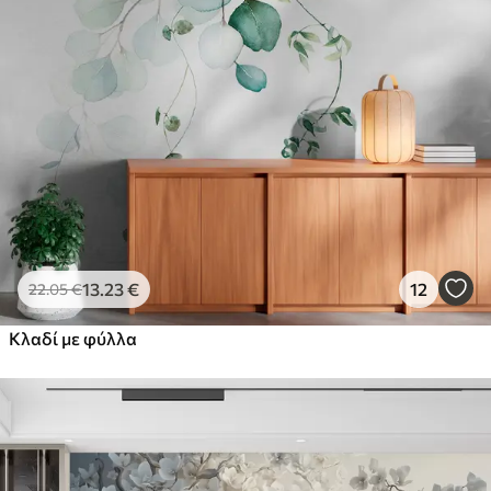
Στάνταρ
44
.98
26
.99
€
/m²
Πρίμιουμ
56
.67
34
.00
€
/m²
Premium βινύλιο
65
.00
39
.00
€
/m²
13
.23
€
12
22
.05
€
Κλαδί με φύλλα
Peel and Stick
81
.67
49
.00
€
/m²