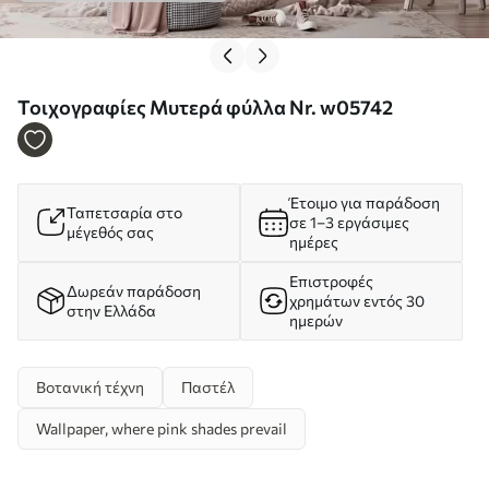
Τοιχογραφίες Μυτερά φύλλα Nr. w05742
Έτοιμο για παράδοση
Ταπετσαρία στο
σε 1–3 εργάσιμες
μέγεθός σας
ημέρες
Επιστροφές
Δωρεάν παράδοση
χρημάτων εντός 30
στην Ελλάδα
ημερών
Βοτανική τέχνη
Παστέλ
Wallpaper, where pink shades prevail