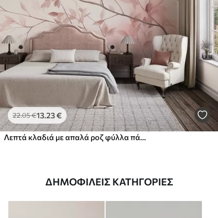
13
.23
€
22
.05
€
Λεπτά κλαδιά με απαλά ροζ φύλλα πάνω σε ανοιχτόχρωμο φόντο, σε στυλ ακουαρέλας
ΔΗΜΟΦΙΛΕΊΣ ΚΑΤΗΓΟΡΊΕΣ