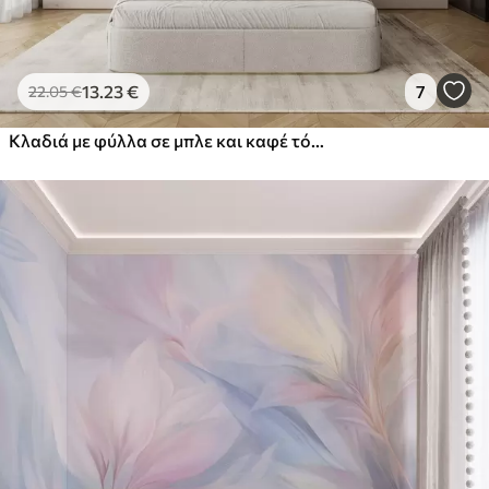
13
.23
€
7
22
.05
€
Κλαδιά με φύλλα σε μπλε και καφέ τόνους, ελαφρύ φόντο, απαλό και λεπτό, στυλ ακουαρέλας