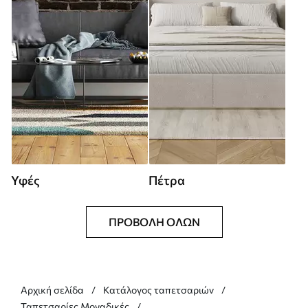
Υφές
Πέτρα
ΠΡΟΒΟΛΉ ΌΛΩΝ
Αρχική σελίδα
Κατάλογος ταπετσαριών
Ταπετσαρίες Μοναδικές