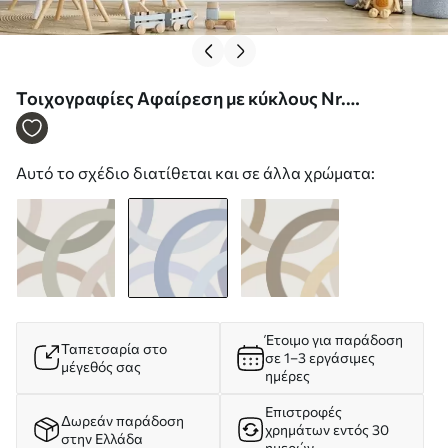
Τοιχογραφίες Αφαίρεση με κύκλους Nr.
w05709v1
Αυτό το σχέδιο διατίθεται και σε άλλα χρώματα:
Έτοιμο για παράδοση
Ταπετσαρία στο
σε 1–3 εργάσιμες
μέγεθός σας
ημέρες
Επιστροφές
Δωρεάν παράδοση
χρημάτων εντός 30
στην Ελλάδα
ημερών