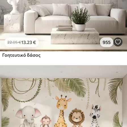
13
.23
€
955
22
.05
€
Γοητευτικό δάσος