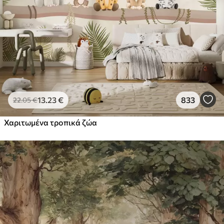
13
.23
€
833
22
.05
€
Χαριτωμένα τροπικά ζώα