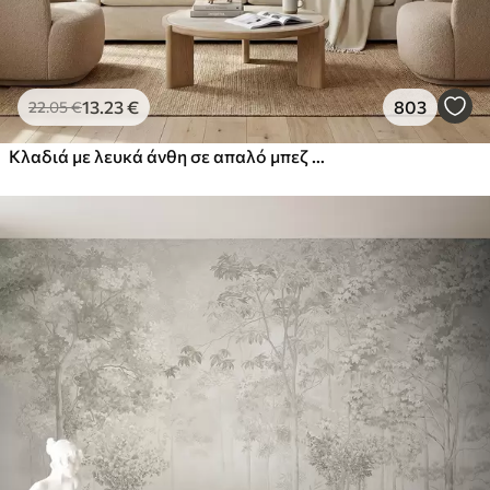
13
.23
€
803
22
.05
€
Κλαδιά με λευκά άνθη σε απαλό μπεζ φόντο