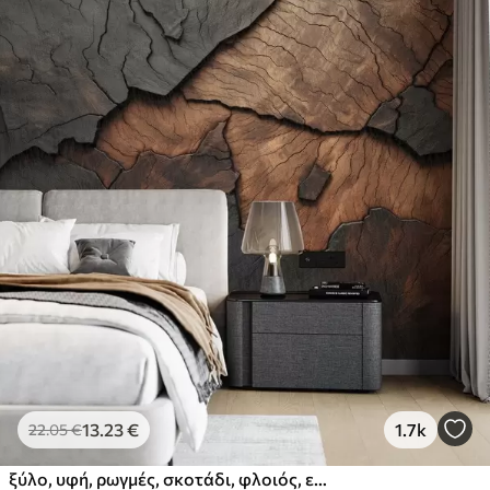
13
.23
€
1.7k
22
.05
€
ξύλο, υφή, ρωγμές, σκοτάδι, φλοιός, επιφάνεια