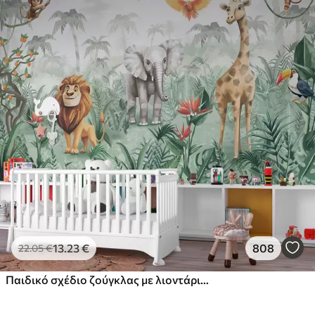
13
.23
€
808
22
.05
€
Παιδικό σχέδιο ζούγκλας με λιοντάρι, καμηλοπάρδαλη, ελέφαντα και παπαγάλους