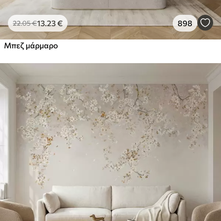
13
.23
€
898
22
.05
€
Μπεζ μάρμαρο