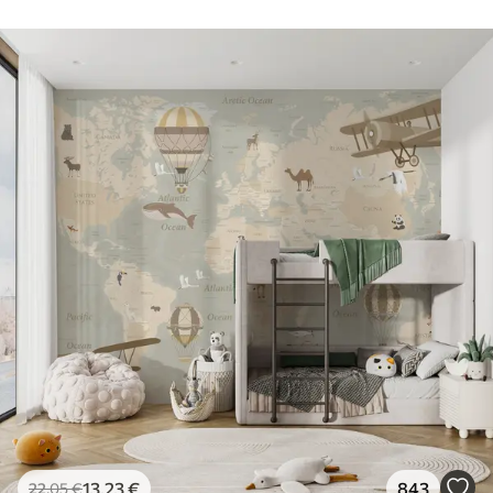
13
.23
€
843
22
.05
€