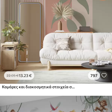
13
.23
€
797
22
.05
€
Καμάρες και διακοσμητικά στοιχεία σε στυλ boho