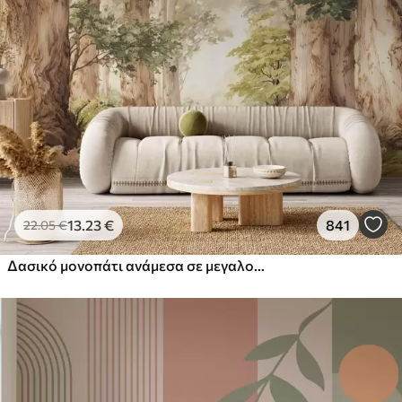
13
.23
€
841
22
.05
€
Δασικό μονοπάτι ανάμεσα σε μεγαλοπρεπή δέντρα σε στυλ ακουαρέλας