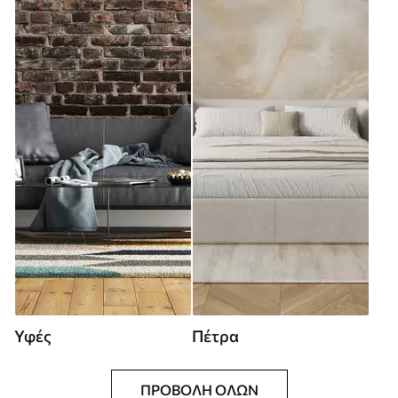
Υφές
Πέτρα
ΠΡΟΒΟΛΉ ΌΛΩΝ