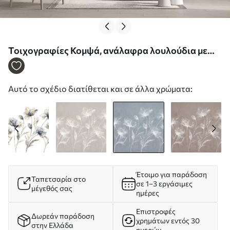
Τοιχογραφίες Κομψά, ανάλαφρα λουλούδια με
ημιδιαφανή, πολυεπίπεδα πέταλα σε μακριά,
λεπτά στελέχη Nr. w05579v2
Αυτό το σχέδιο διατίθεται και σε άλλα χρώματα:
Έτοιμο για παράδοση
Ταπετσαρία στο
σε 1–3 εργάσιμες
μέγεθός σας
ημέρες
Επιστροφές
Δωρεάν παράδοση
χρημάτων εντός 30
στην Ελλάδα
ημερών