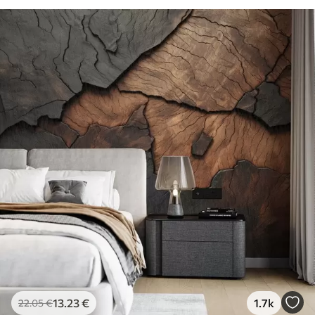
81
.67
49
.00
€
/m²
13
.23
€
1.7k
22
.05
€