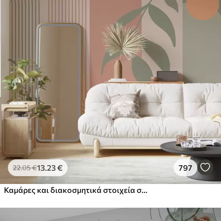
13
.23
€
797
22
.05
€
Καμάρες και διακοσμητικά στοιχεία σε στυλ boho