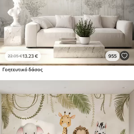
13
.23
€
955
22
.05
€
Γοητευτικό δάσος