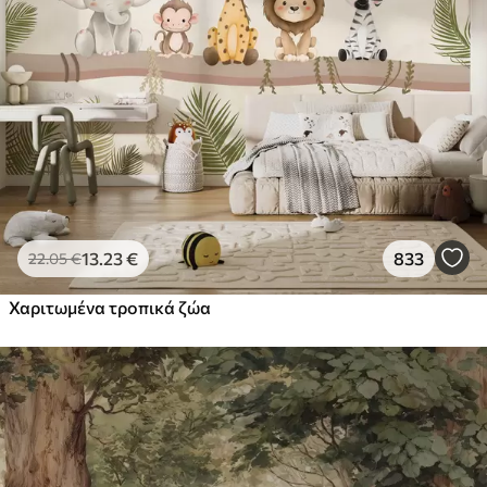
13
.23
€
833
22
.05
€
Χαριτωμένα τροπικά ζώα