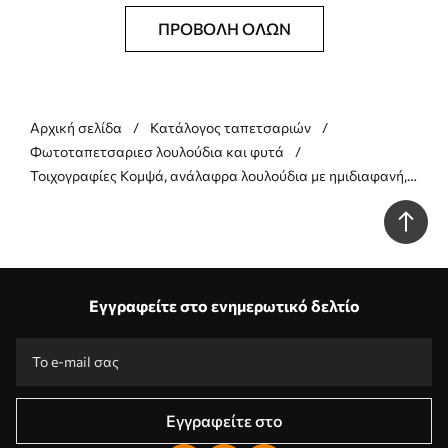
ΠΡΟΒΟΛΉ ΌΛΩΝ
Αρχική σελίδα
Κατάλογος ταπετσαριών
Φωτοταπετσαριεσ λουλούδια και φυτά
Τοιχογραφίες Κομψά, ανάλαφρα λουλούδια με ημιδιαφανή,
πολυεπίπεδα πέταλα σε μακριά, λεπτά στελέχη Nr.
w05579v2
Εγγραφείτε στο ενημερωτικό δελτίο
Εγγραφείτε στο