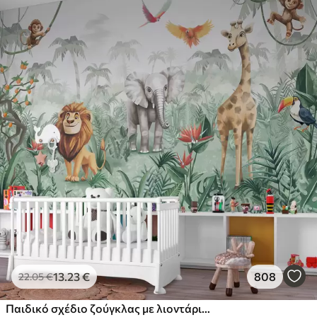
13
.23
€
808
22
.05
€
Παιδικό σχέδιο ζούγκλας με λιοντάρι, καμηλοπάρδαλη, ελέφαντα και παπαγάλους