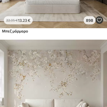
13
.23
€
898
22
.05
€
Μπεζ μάρμαρο