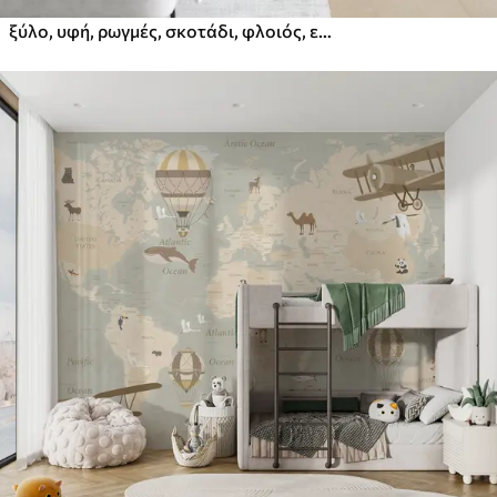
ξύλο, υφή, ρωγμές, σκοτάδι, φλοιός, επιφάνεια