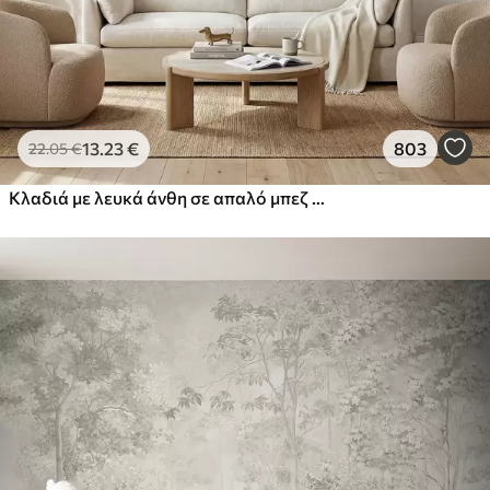
13
.23
€
803
22
.05
€
Κλαδιά με λευκά άνθη σε απαλό μπεζ φόντο