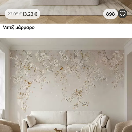
13
.23
€
898
22
.05
€
Μπεζ μάρμαρο