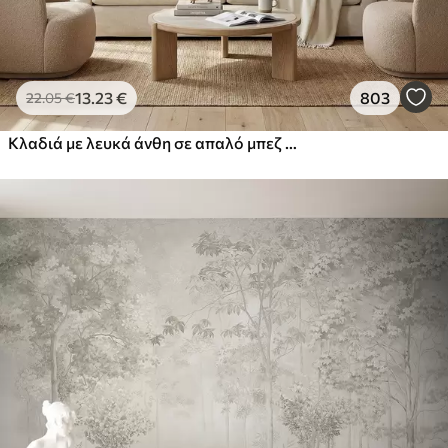
13
.23
€
803
22
.05
€
Κλαδιά με λευκά άνθη σε απαλό μπεζ φόντο