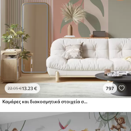
13
.23
€
797
22
.05
€
Καμάρες και διακοσμητικά στοιχεία σε στυλ boho