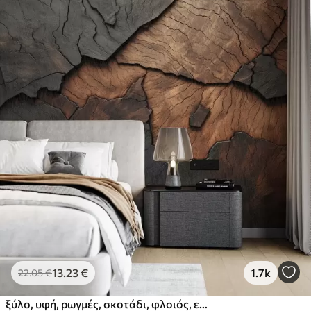
13
.23
€
1.7k
22
.05
€
ξύλο, υφή, ρωγμές, σκοτάδι, φλοιός, επιφάνεια