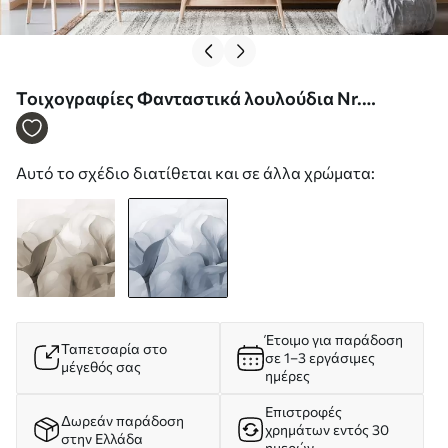
Τοιχογραφίες Φανταστικά λουλούδια Nr.
w05086v1
Αυτό το σχέδιο διατίθεται και σε άλλα χρώματα:
Έτοιμο για παράδοση
Ταπετσαρία στο
σε 1–3 εργάσιμες
μέγεθός σας
ημέρες
Επιστροφές
Δωρεάν παράδοση
χρημάτων εντός 30
στην Ελλάδα
ημερών