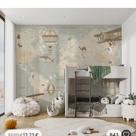
13
.23
€
843
22
.05
€