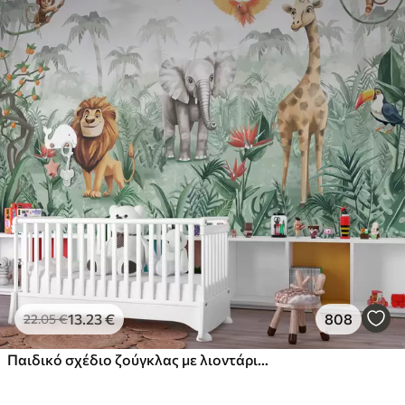
13
.23
€
808
22
.05
€
Παιδικό σχέδιο ζούγκλας με λιοντάρι, καμηλοπάρδαλη, ελέφαντα και παπαγάλους