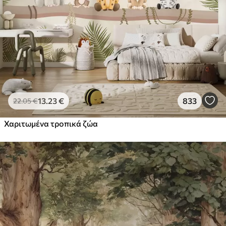
13
.23
€
833
22
.05
€
Χαριτωμένα τροπικά ζώα