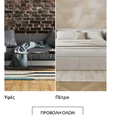
Υφές
Πέτρα
ΠΡΟΒΟΛΉ ΌΛΩΝ