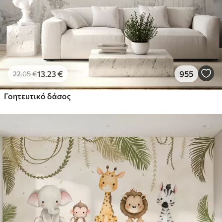
13
.23
€
955
22
.05
€
Γοητευτικό δάσος