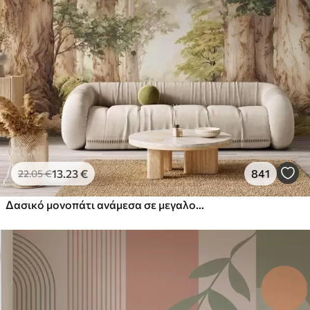
13
.23
€
841
22
.05
€
Δασικό μονοπάτι ανάμεσα σε μεγαλοπρεπή δέντρα σε στυλ ακουαρέλας