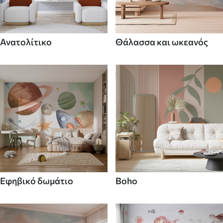
Ανατολίτικο
Θάλασσα και ωκεανός
Εφηβικό δωμάτιο
Boho