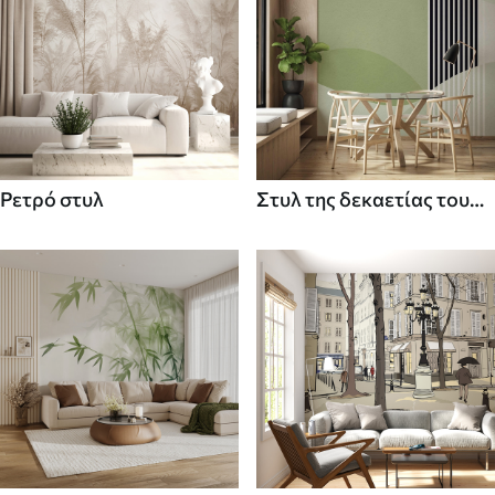
Ρετρό στυλ
Στυλ της δεκαετίας του
70