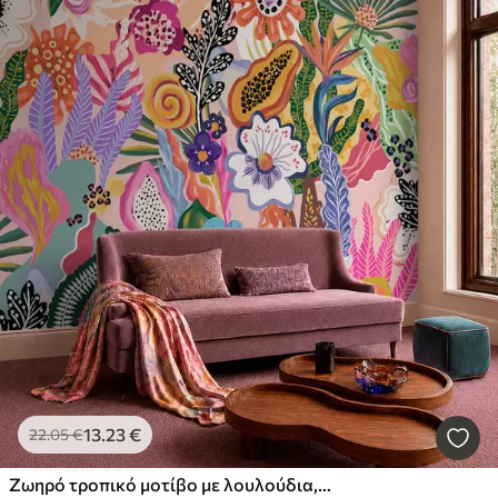
13
.23
€
22
.05
€
Ζωηρό τροπικό μοτίβο με λουλούδια, φύλλα και πολύχρωμα φρούτα