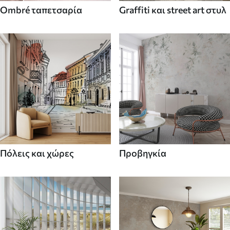
Ombré ταπετσαρία
Graffiti και street art στυλ
Πόλεις και χώρες
Προβηγκία