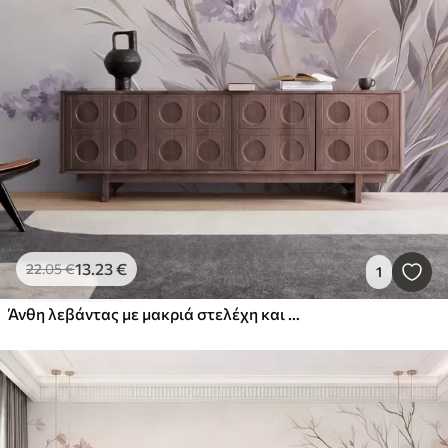
13
.23
€
22
.05
€
1
Άνθη λεβάντας με μακριά στελέχη και φύλλα, έργο τέχνης με απαλή παστέλ υφή