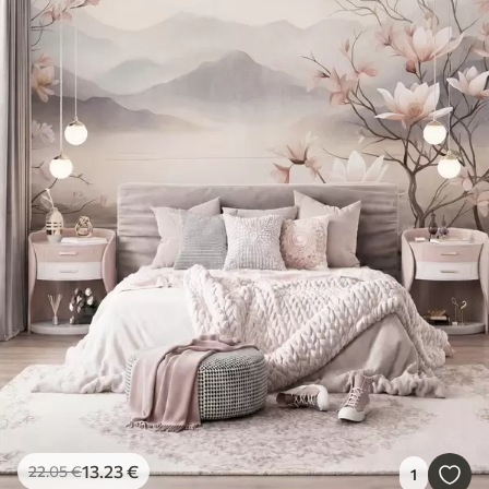
13
.23
€
22
.05
€
1