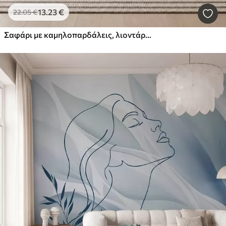
13
.23
€
22
.05
€
Σαφάρι με καμηλοπαρδάλεις, λιοντάρια, ζέβρες και τροπικά δέντρα