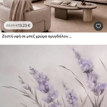
13
.23
€
22
.05
€
Ζεστή υφή σε μπεζ χρώμα αμυγδάλου με απαλές, φυσικές χρωματικές μεταβάσεις