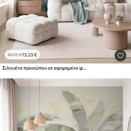
13
.23
€
22
.05
€
Σιλουέτα προσώπου σε αφηρημένο φόντο