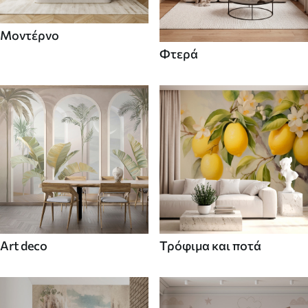
Μοντέρνο
Φτερά
Art deco
Τρόφιμα και ποτά