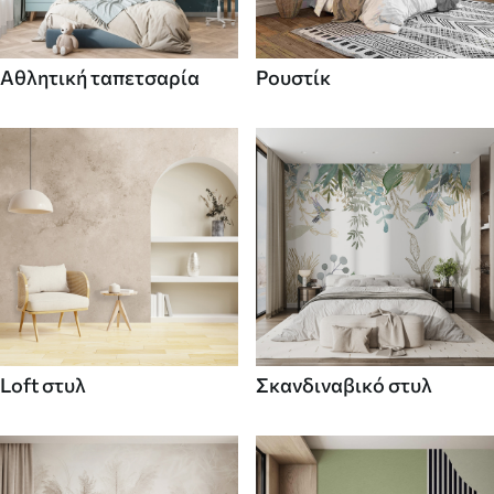
Αθλητική ταπετσαρία
Ρουστίκ
Loft στυλ
Σκανδιναβικό στυλ