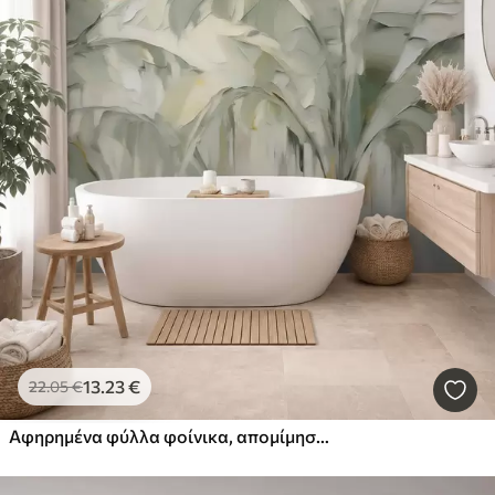
13
.23
€
22
.05
€
Αφηρημένα φύλλα φοίνικα, απομίμηση ζωγραφικής