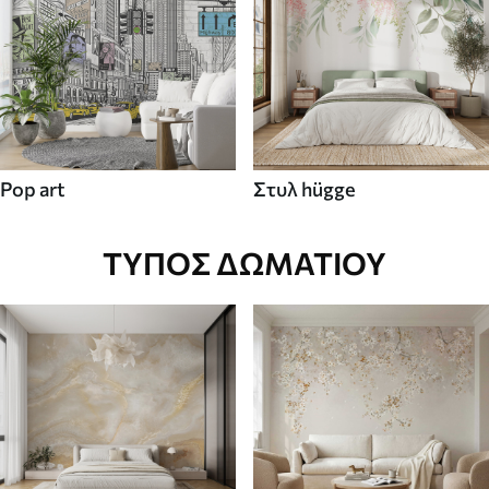
Pop art
Στυλ hügge
ΤΎΠΟΣ ΔΩΜΑΤΊΟΥ