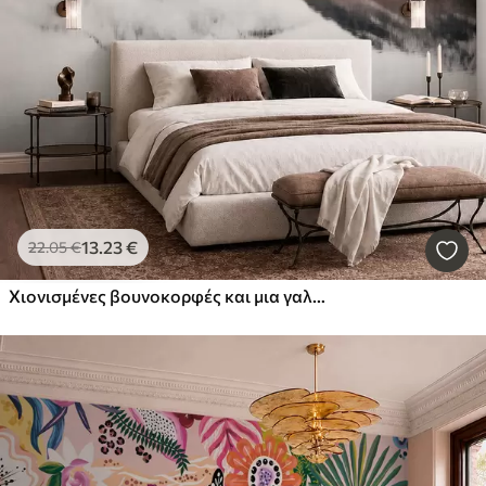
13
.23
€
22
.05
€
Χιονισμένες βουνοκορφές και μια γαλήνια λίμνη με αντανάκλαση που μοιάζει με καθρέφτη