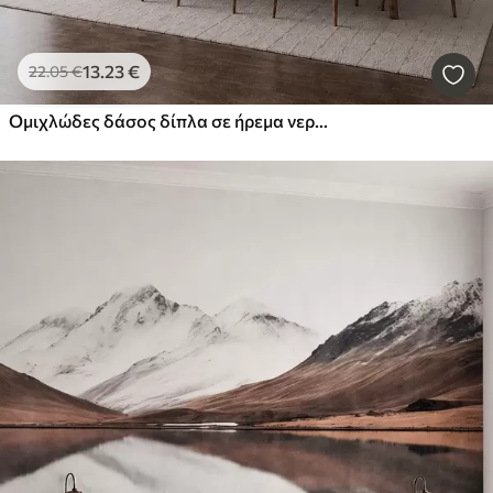
13
.23
€
22
.05
€
Ομιχλώδες δάσος δίπλα σε ήρεμα νερά, σε απαλές φυσικές παστέλ αποχρώσεις