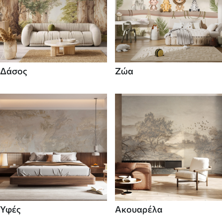
Δάσος
Ζώα
Υφές
Ακουαρέλα