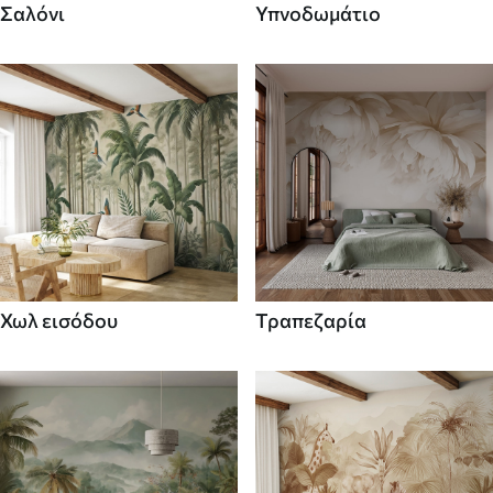
Σαλόνι
Υπνοδωμάτιο
Χωλ εισόδου
Τραπεζαρία