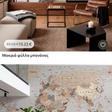
13
.23
€
22
.05
€
Μακριά φύλλα μπανάνας