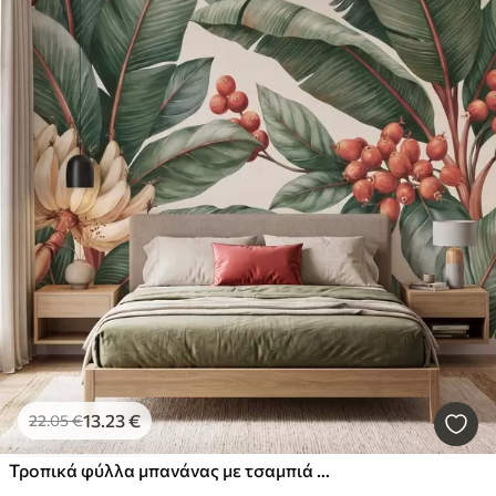
13
.23
€
22
.05
€
Τροπικά φύλλα μπανάνας με τσαμπιά κόκκινων καρπών καφέ, σε στυλ ακουαρέλας