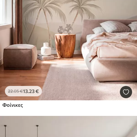
13
.23
€
22
.05
€
Φοίνικες