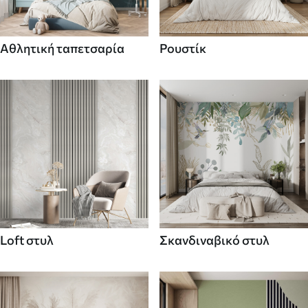
Αθλητική ταπετσαρία
Ρουστίκ
Loft στυλ
Σκανδιναβικό στυλ