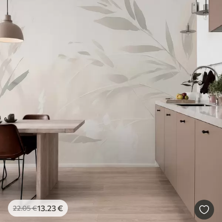
13
.23
€
22
.05
€