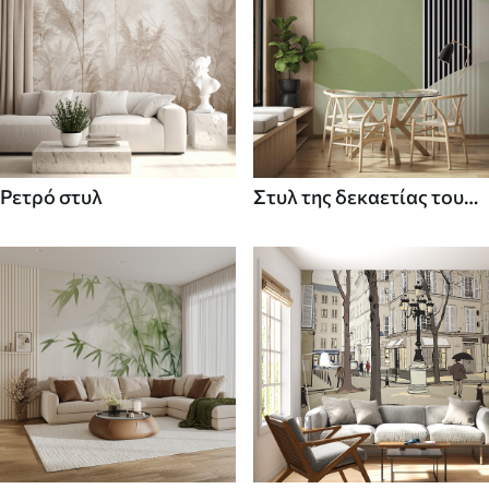
Ρετρό στυλ
Στυλ της δεκαετίας του
70