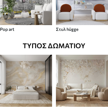
Pop art
Στυλ hügge
ΤΎΠΟΣ ΔΩΜΑΤΊΟΥ