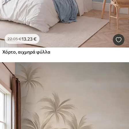
13
.23
€
22
.05
€
Χόρτο, αιχμηρά φύλλα