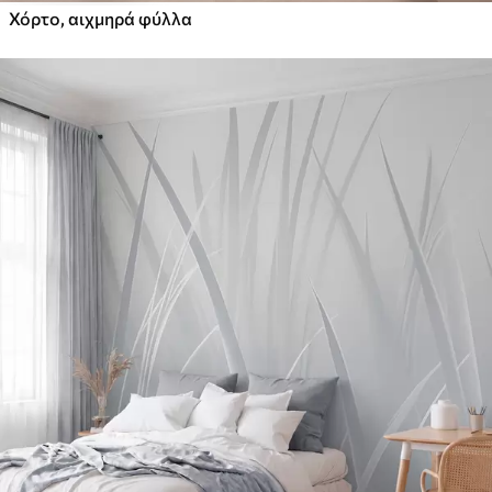
Χόρτο, αιχμηρά φύλλα