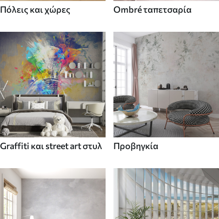
Πόλεις και χώρες
Ombré ταπετσαρία
Graffiti και street art στυλ
Προβηγκία