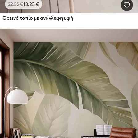
13
.23
€
22
.05
€
Ορεινό τοπίο με ανάγλυφη υφή