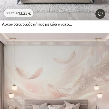
13
.23
€
22
.05
€
Αυτοκρατορικός κήπος με ζώα ανατολικού στυλ — μαϊμού, λεοπάρδαλη, τίγρη, παγώνι και ερωδιός