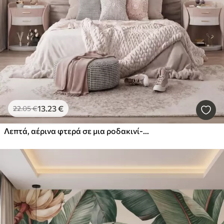
13
.23
€
22
.05
€
Λεπτά, αέρινα φτερά σε μια ροδακινί-ροζ ομίχλη με ιριδισμούς