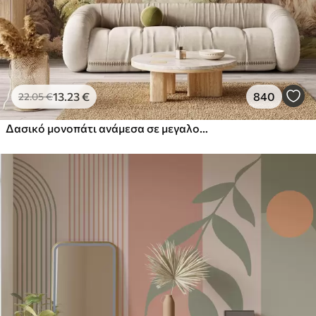
13
.23
€
840
22
.05
€
Δασικό μονοπάτι ανάμεσα σε μεγαλοπρεπή δέντρα σε στυλ ακουαρέλας