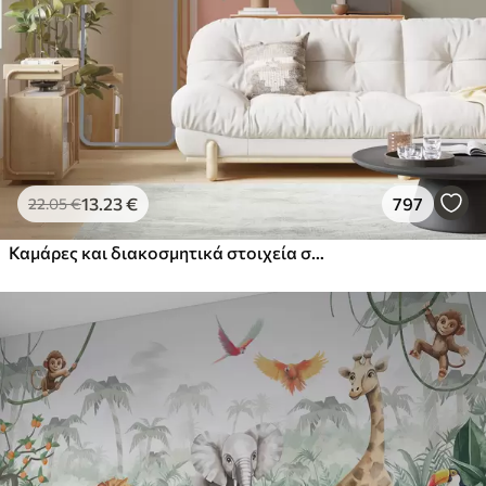
13
.23
€
797
22
.05
€
Καμάρες και διακοσμητικά στοιχεία σε στυλ boho