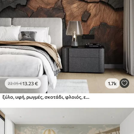
13
.23
€
1.7k
22
.05
€
ξύλο, υφή, ρωγμές, σκοτάδι, φλοιός, επιφάνεια