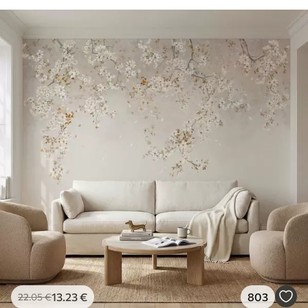
13
.23
€
803
22
.05
€