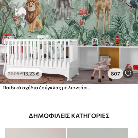
13
.23
€
807
22
.05
€
Παιδικό σχέδιο ζούγκλας με λιοντάρι, καμηλοπάρδαλη, ελέφαντα και παπαγάλους
ΔΗΜΟΦΙΛΕΊΣ ΚΑΤΗΓΟΡΊΕΣ