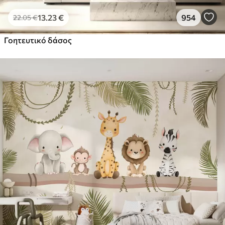
13
.23
€
954
22
.05
€
Γοητευτικό δάσος