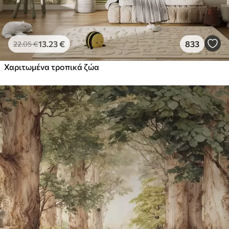
13
.23
€
833
22
.05
€
Χαριτωμένα τροπικά ζώα