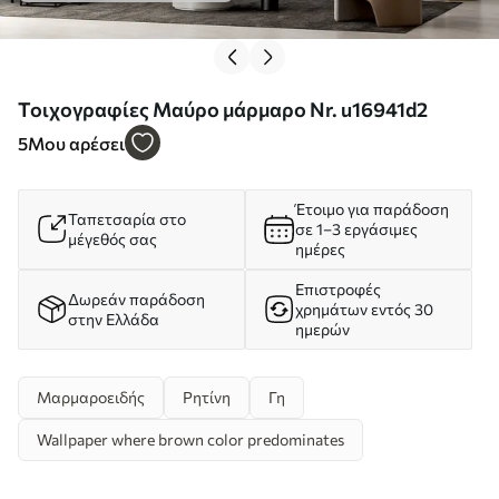
Τοιχογραφίες Μαύρο μάρμαρο Nr. u16941d2
5
Μου αρέσει
Έτοιμο για παράδοση
Ταπετσαρία στο
σε 1–3 εργάσιμες
μέγεθός σας
ημέρες
Επιστροφές
Δωρεάν παράδοση
χρημάτων εντός 30
στην Ελλάδα
ημερών
Μαρμαροειδής
Ρητίνη
Γη
Wallpaper where brown color predominates