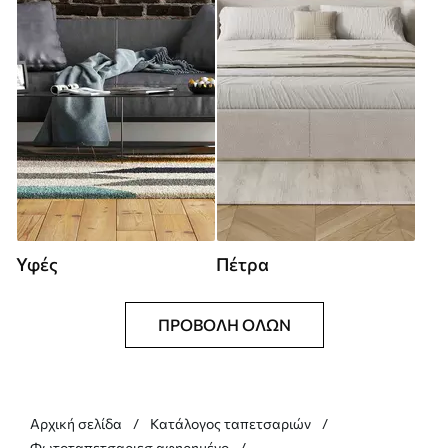
Υφές
Πέτρα
ΠΡΟΒΟΛΉ ΌΛΩΝ
Αρχική σελίδα
Κατάλογος ταπετσαριών
Φωτοταπετσαριεσ αφηρημένο