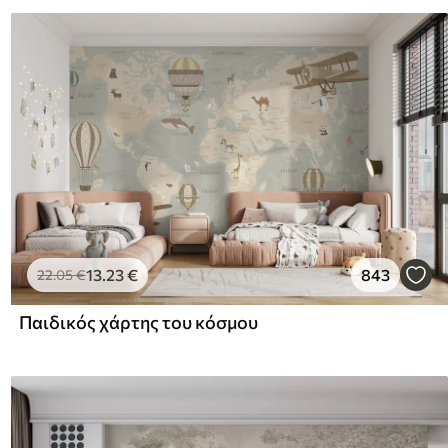
13
.23
€
843
22
.05
€
Παιδικός χάρτης του κόσμου