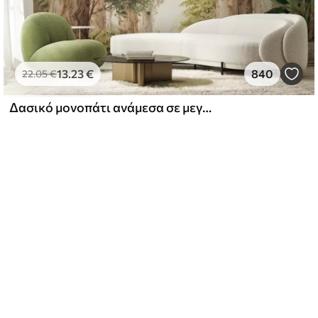
13
.23
€
840
22
.05
€
Δασικό μονοπάτι ανάμεσα σε μεγαλοπρεπή δέντρα σε στυλ ακουαρέλας