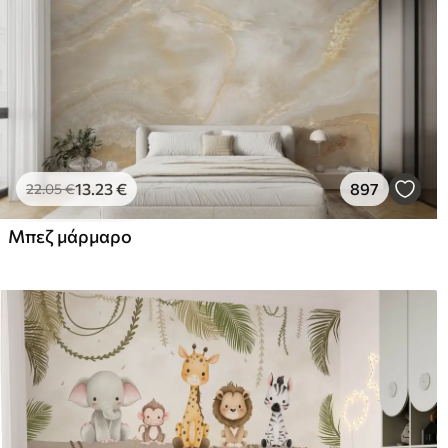
13
.23
€
897
22
.05
€
Μπεζ μάρμαρο