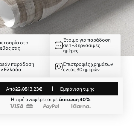
Έτοιμο για παράδοση
πετσαρία στο
σε 1–3 εργάσιμες
γεθός σας
ημέρες
ρεάν παράδοση
Επιστροφές χρημάτων
ην Ελλάδα
εντός 30 ημερών
από
22
.05
13
.23
€
Εμφάνιση τιμής
Η τιμή αναφέρεται με
έκπτωση 40%
.