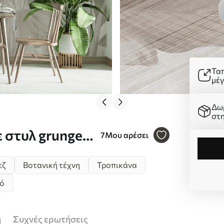
Τα
μέ
Δω
στ
 στυλ grunge
7
Μου αρέσει
εζ
Βοτανική τέχνη
Τροπικάνα
ό
ή
Συχνές ερωτήσεις