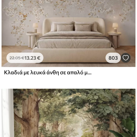
13
.23
€
803
22
.05
€
Κλαδιά με λευκά άνθη σε απαλό μπεζ φόντο