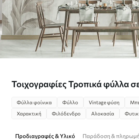
Τοιχογραφίες Τροπικά φύλλα σε
Nr. u00299d2
Φύλλα φοίνικα
Φύλλο
Vintage φύση
Μπ
Χαρακτική
Φιλόδενδρο
Αλοκασία
Φυτικ
Προδιαγραφές & Υλικό
Παράδοση & πληρωμ