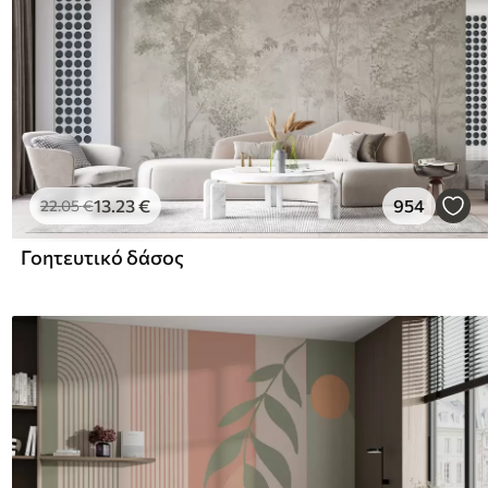
13
.23
€
954
22
.05
€
Γοητευτικό δάσος