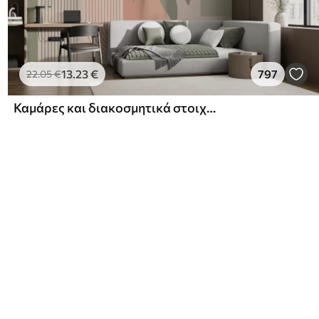
13
.23
€
797
22
.05
€
Καμάρες και διακοσμητικά στοιχεία σε στυλ boho