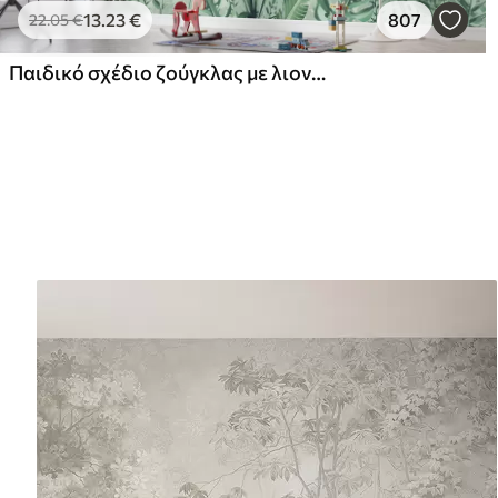
13
.23
€
807
22
.05
€
Παιδικό σχέδιο ζούγκλας με λιοντάρι, καμηλοπάρδαλη, ελέφαντα και παπαγάλους