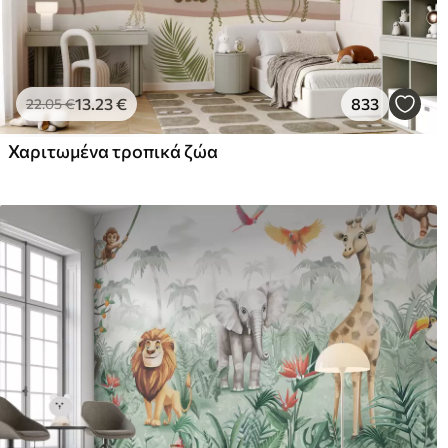
13
.23
€
833
22
.05
€
Χαριτωμένα τροπικά ζώα