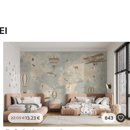
ΕΙ
13
.23
€
843
22
.05
€