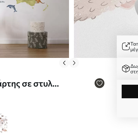
Τα
μέ
Δω
στ
ρτης σε στυλ
στα γαλλικά Nr.