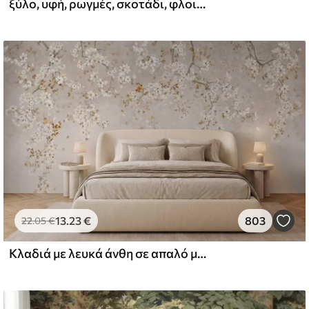
ξύλο, υφή, ρωγμές, σκοτάδι, φλοιός, επιφάνεια
l and Stick
67
49
.00
€
/m²
13
.23
€
803
22
.05
€
Κλαδιά με λευκά άνθη σε απαλό μπεζ φόντο