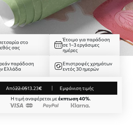
Έτοιμο για παράδοση
πετσαρία στο
σε 1–3 εργάσιμες
γεθός σας
ημέρες
ρεάν παράδοση
Επιστροφές χρημάτων
ην Ελλάδα
εντός 30 ημερών
από
22
.05
13
.23
€
Εμφάνιση τιμής
Η τιμή αναφέρεται με
έκπτωση 40%
.