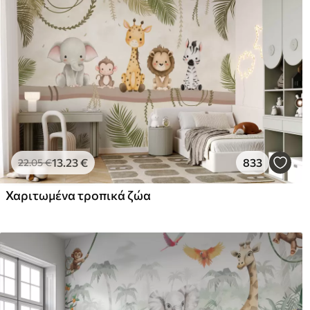
13
.23
€
833
22
.05
€
Χαριτωμένα τροπικά ζώα