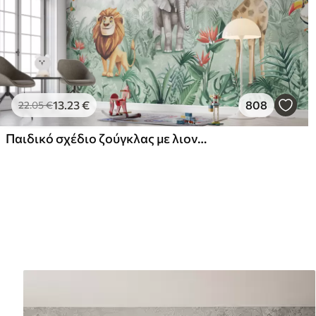
13
.23
€
808
22
.05
€
Παιδικό σχέδιο ζούγκλας με λιοντάρι, καμηλοπάρδαλη, ελέφαντα και παπαγάλους