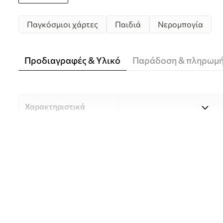
Παγκόσμιοι χάρτες
Παιδιά
Νερομπογία
Προδιαγραφές & Υλικό
Παράδοση & πληρωμ
Χαρακτηριστικά
Υλικό
Επιλέξτε ανάμεσα σε τρία 
κατάλληλο για διαφορετι
Περισσότερες πληροφορίες
διαδικασία προσαρμογής.
Συγγραφέας
UWALLS
Αριθμός άρθρου
c00012fr