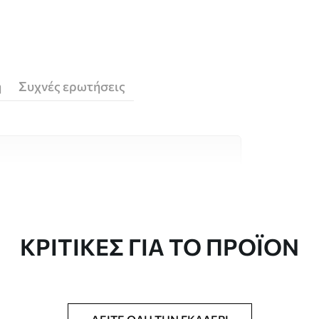
ή
Συχνές ερωτήσεις
υλικά υψηλής ποιότητας, το καθένα
κούς χώρους και προϋπολογισμούς.
 είναι διαθέσιμες παρακάτω ή κατά τη
ΚΡΙΤΙΚΈΣ ΓΙΑ ΤΟ ΠΡΟΪΌΝ