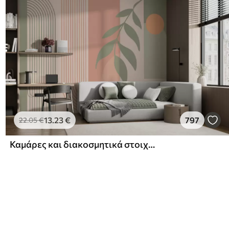
13
.23
€
797
22
.05
€
Καμάρες και διακοσμητικά στοιχεία σε στυλ boho