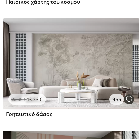
Παιδικός χάρτης του κόσμου
13
.23
€
955
22
.05
€
Γοητευτικό δάσος