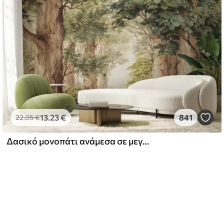
13
.23
€
841
22
.05
€
Δασικό μονοπάτι ανάμεσα σε μεγαλοπρεπή δέντρα σε στυλ ακουαρέλας