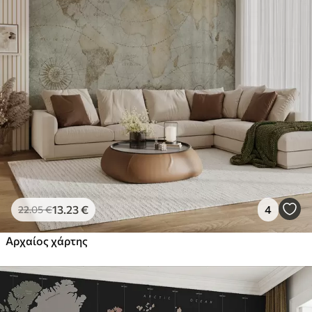
13
.23
€
4
22
.05
€
Αρχαίος χάρτης