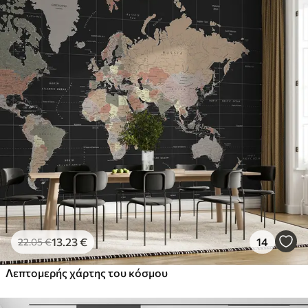
13
.23
€
14
22
.05
€
Λεπτομερής χάρτης του κόσμου