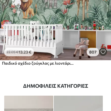
13
.23
€
807
22
.05
€
Παιδικό σχέδιο ζούγκλας με λιοντάρι, καμηλοπάρδαλη, ελέφαντα και παπαγάλους
ΔΗΜΟΦΙΛΕΊΣ ΚΑΤΗΓΟΡΊΕΣ