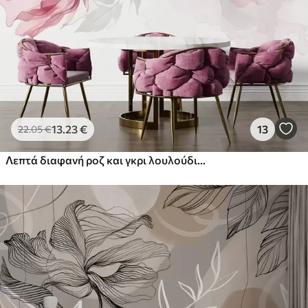
Στάνταρ
44
.98
26
.99
€
/m²
Πρίμιουμ
56
.67
34
.00
€
/m²
13
.23
€
13
22
.05
€
Premium βινύλιο
65
.00
39
.00
€
/m²
Λεπτά διαφανή ροζ και γκρι λουλούδια με μαλακά, θολά πέταλα σε λευκό φόντο
Peel and Stick
81
.67
49
.00
€
/m²