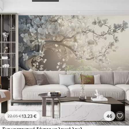
13
.23
€
46
22
.05
€
Ένα γοητευτικό δέντρο με λευκά λουλούδια στο φόντο των σύννεφων σε ένα ενδιαφέρον στυλ σε ευαίσθητα ζεστά χρώματα