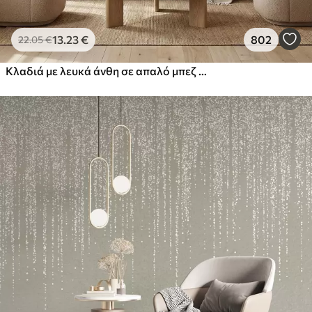
13
.23
€
802
22
.05
€
Κλαδιά με λευκά άνθη σε απαλό μπεζ φόντο