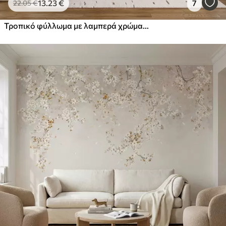
13
.23
€
7
22
.05
€
Τροπικό φύλλωμα με λαμπερά χρώματα