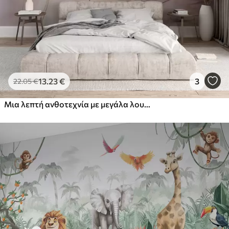
13
.23
€
3
22
.05
€
Μια λεπτή ανθοτεχνία με μεγάλα λουλούδια σε παστέλ χρώματα με ημιδιαφανή πέταλα, μαλακά στελέχη και ένα απαλό διάχυτο φόντο