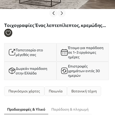
Τοιχογραφίες Ένας λεπτεπίλεπτος, κρεμώδης
χάρτης του κόσμου φτιαγμένος από λουλούδια
Nr. c00008
Έτοιμο για παράδοση
Ταπετσαρία στο
σε 1–3 εργάσιμες
μέγεθός σας
ημέρες
Επιστροφές
Δωρεάν παράδοση
χρημάτων εντός 30
στην Ελλάδα
ημερών
Παγκόσμιοι χάρτες
Παιωνία
Βοτανική τέχνη
Προδιαγραφές & Υλικό
Παράδοση & πληρωμή