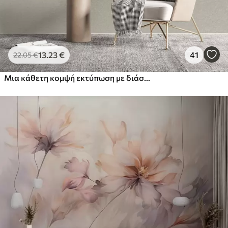
13
.23
€
41
22
.05
€
Μια κάθετη κομψή εκτύπωση με διάστικτη γιρλάντα σε μπεζ φόντο, που δημιουργεί μια αίσθηση βάθους και κίνησης