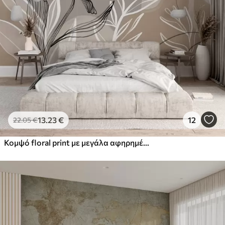
13
.23
€
12
22
.05
€
Κομψό floral print με μεγάλα αφηρημένα λουλούδια και φύλλα σε αποχρώσεις του γκρι και του μπεζ σε ανοιχτό φόντο