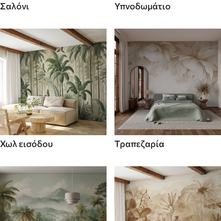
Σαλόνι
Υπνοδωμάτιο
Χωλ εισόδου
Τραπεζαρία