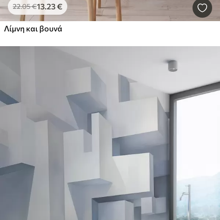
13
.23
€
22
.05
€
Λίμνη και βουνά