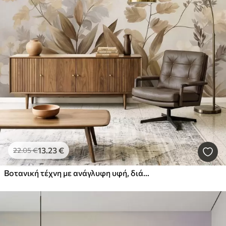
13
.23
€
22
.05
€
Βοτανική τέχνη με ανάγλυφη υφή, διάφορα φυτά και φύλλα σε αποχρώσεις του καφέ και του μπεζ