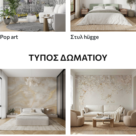
Pop art
Στυλ hügge
ΤΎΠΟΣ ΔΩΜΑΤΊΟΥ