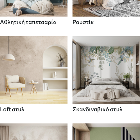
Αθλητική ταπετσαρία
Ρουστίκ
Loft στυλ
Σκανδιναβικό στυλ