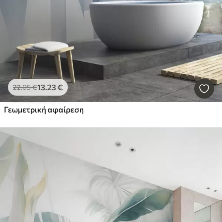
13
.23
€
22
.05
€
Γεωμετρική αφαίρεση