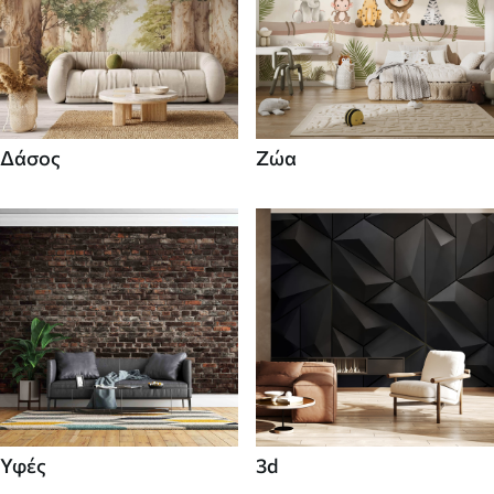
Δάσος
Ζώα
Υφές
3d