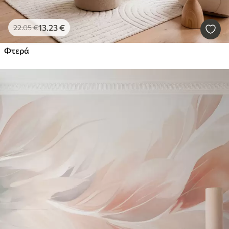
13
.23
€
22
.05
€
Φτερά