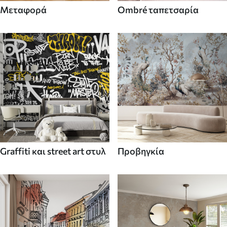
Μεταφορά
Ombré ταπετσαρία
Graffiti και street art στυλ
Προβηγκία