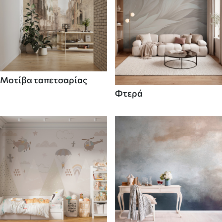
Μοτίβα ταπετσαρίας
Φτερά