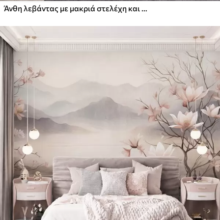
Άνθη λεβάντας με μακριά στελέχη και φύλλα, έργο τέχνης με απαλή παστέλ υφή