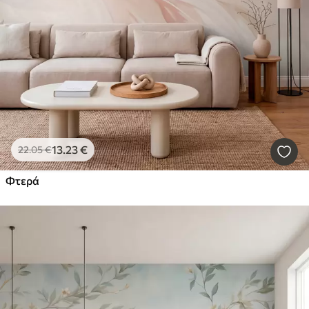
13
.23
€
22
.05
€
Φτερά