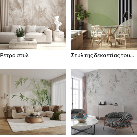
Ρετρό στυλ
Στυλ της δεκαετίας του
70