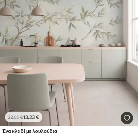
13
.23
€
22
.05
€
Ένα κλαδί με λουλούδια