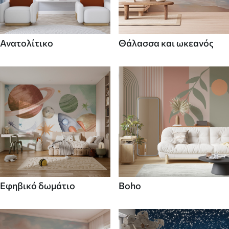
Ανατολίτικο
Θάλασσα και ωκεανός
Εφηβικό δωμάτιο
Boho