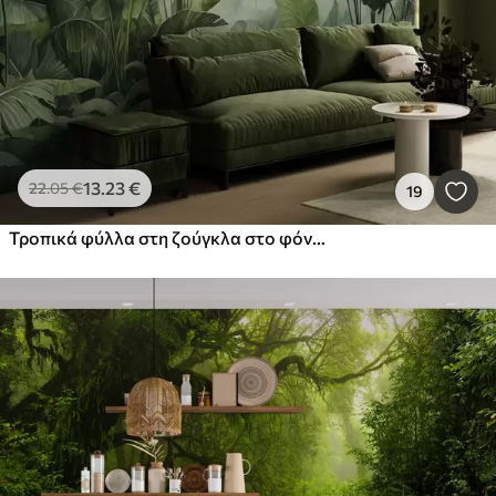
13
.23
€
22
.05
€
19
Τροπικά φύλλα στη ζούγκλα στο φόντο της ομίχλης υγρή υδατογραφία