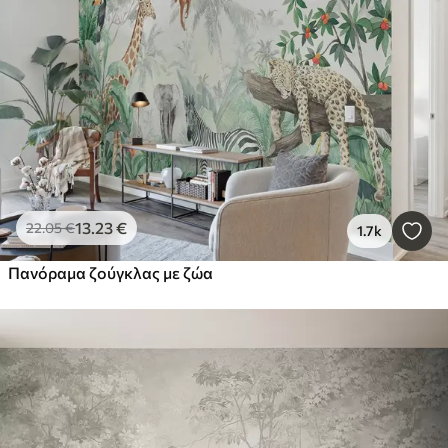
Smart
Επαναφέρετε τα πάντα
13
.23
€
22
.05
€
1.7k
Πανόραμα ζούγκλας με ζώα