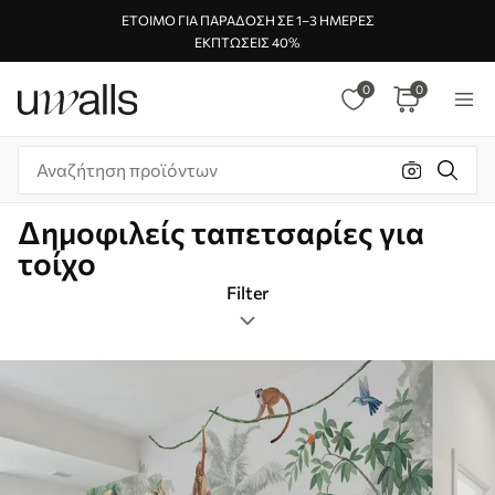
ΈΤΟΙΜΟ ΓΙΑ ΠΑΡΆΔΟΣΗ ΣΕ 1–3 ΗΜΈΡΕΣ
ΕΚΠΤΏΣΕΙΣ 40%
0
0
Δημοφιλείς ταπετσαρίες για
τοίχο
Filter
ζούγκλα
Μορφή εικόνας
Χρώμα