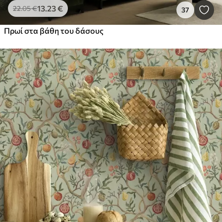
13
.23
€
22
.05
€
37
Πρωί στα βάθη του δάσους