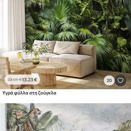
13
.23
€
22
.05
€
20
Υγρά φύλλα στη ζούγκλα