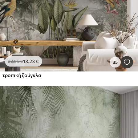
13
.23
€
22
.05
€
35
τροπική ζούγκλα