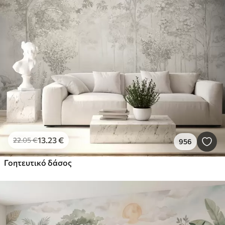
13
.23
€
22
.05
€
956
Γοητευτικό δάσος