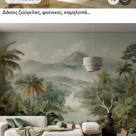
Δάσος ζούγκλας, φοίνικες, καμηλοπάρδαλη, ελέφαντας, ζέβρα, ακουαρέλα, μπεζ χρώμα, μπανανιά, λουλούδια