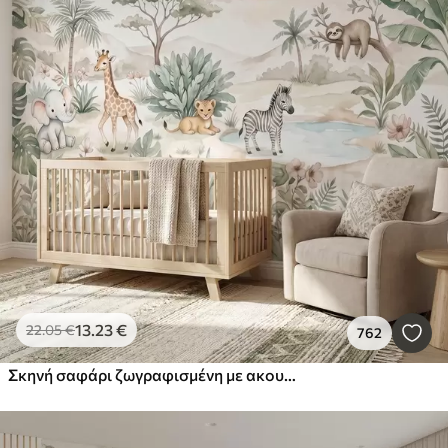
13
.23
€
22
.05
€
762
Σκηνή σαφάρι ζωγραφισμένη με ακουαρέλα, με ζώα σε απαλούς παστέλ τόνους, στην οποία απεικονίζονται μια καμηλοπάρδαλη, ένα ελεφαντάκι, μια ζέβρα και ένα λιονταράκι