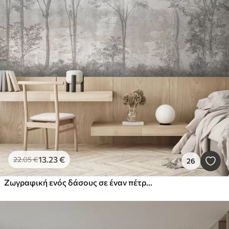
13
.23
€
22
.05
€
26
Ζωγραφική ενός δάσους σε έναν πέτρινο τοίχο