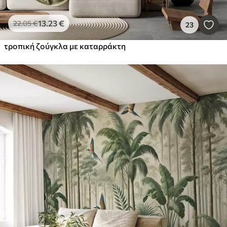
13
.23
€
22
.05
€
23
τροπική ζούγκλα με καταρράκτη