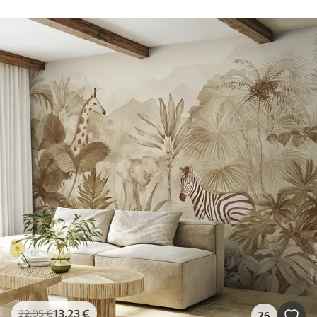
13
.23
€
22
.05
€
76