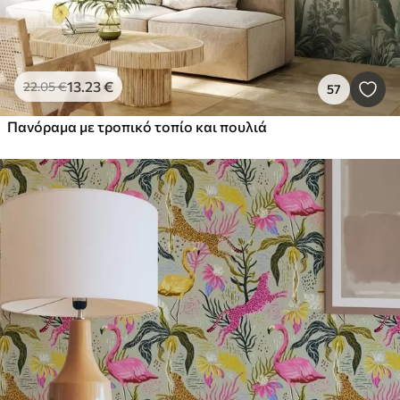
13
.23
€
22
.05
€
57
Πανόραμα με τροπικό τοπίο και πουλιά