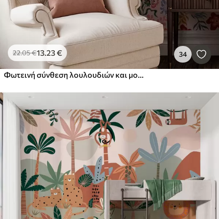
13
.23
€
22
.05
€
34
Φωτεινή σύνθεση λουλουδιών και μούρων με παπαγάλους