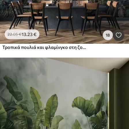
13
.23
€
22
.05
€
18
Τροπικά πουλιά και φλαμίνγκο στη ζούγκλα