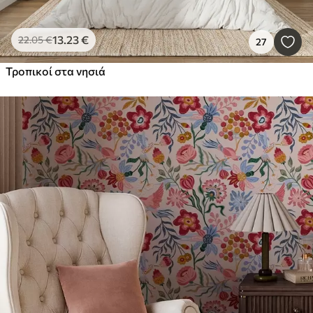
13
.23
€
22
.05
€
27
Τροπικοί στα νησιά