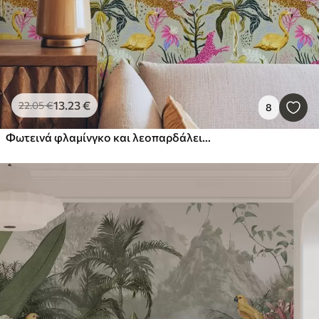
13
.23
€
22
.05
€
8
Φωτεινά φλαμίνγκο και λεοπαρδάλεις ανάμεσα σε τροπικά φυτά