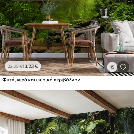
13
.23
€
22
.05
€
15
Φυτά, νερό και φυσικό περιβάλλον