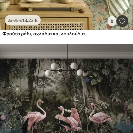
13
.23
€
22
.05
€
8
Φρούτα ρόδι, αχλάδια και λουλούδια σε ανοιχτό πράσινο φόντο