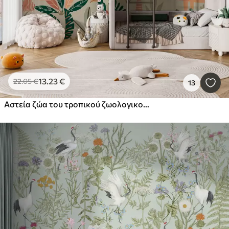
13
.23
€
22
.05
€
13
Αστεία ζώα του τροπικού ζωολογικού κήπου της ζούγκλας