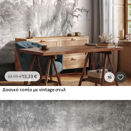
13
.23
€
22
.05
€
16
Δασικό τοπίο με vintage στυλ