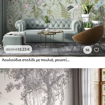
13
.23
€
22
.05
€
56
Λουλούδια στολίδι με πουλιά, ρουστίκ στυλ, βοτανικό, λιβάδι, μπλε φόντο