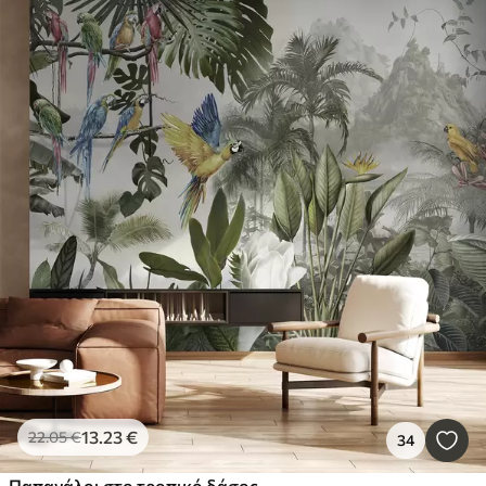
13
.23
€
22
.05
€
34
Παπαγάλοι στο τροπικό δάσος