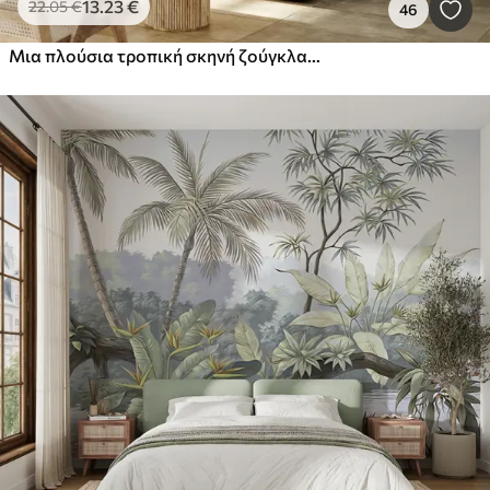
13
.23
€
22
.05
€
46
Μια πλούσια τροπική σκηνή ζούγκλας με διάφορους φοίνικες, μεγάλα φύλλα και πολύχρωμα λουλούδια στο προσκήνιο