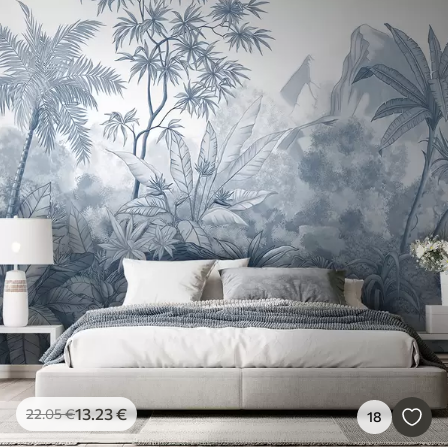
13
.23
€
22
.05
€
18