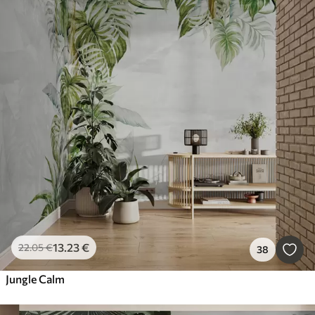
13
.23
€
22
.05
€
38
Jungle Calm