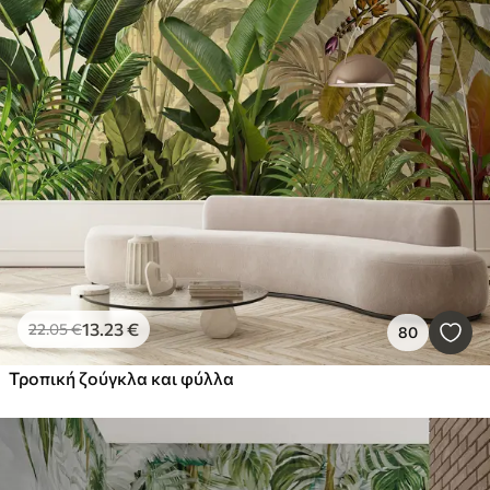
13
.23
€
22
.05
€
80
Τροπική ζούγκλα και φύλλα