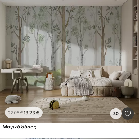
13
.23
€
22
.05
€
30
Μαγικό δάσος