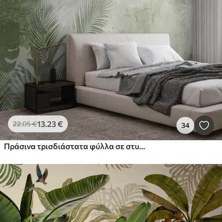
13
.23
€
22
.05
€
34
Πράσινα τρισδιάστατα φύλλα σε στυλ grunge