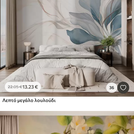
13
.23
€
22
.05
€
36
Λεπτό μεγάλο λουλούδι