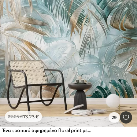
13
.23
€
22
.05
€
29
Ένα τροπικό αφηρημένο floral print με μεγάλα φύλλα φοίνικα σε αποχρώσεις του μπλε και του μπεζ δημιουργεί μια πλούσια ατμόσφαιρα