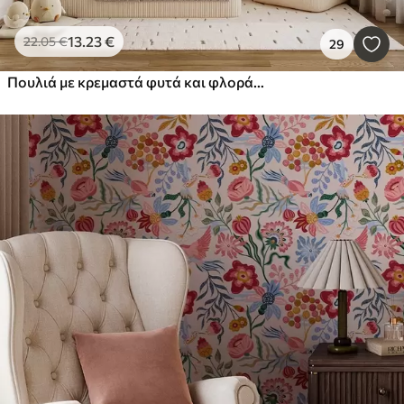
13
.23
€
22
.05
€
29
Πουλιά με κρεμαστά φυτά και φλοράλ μοτίβο σε ανοιχτές μπεζ-κρεμ αποχρώσεις