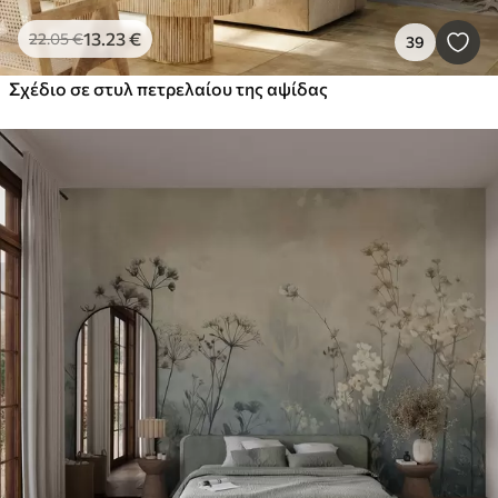
13
.23
€
22
.05
€
39
Σχέδιο σε στυλ πετρελαίου της αψίδας