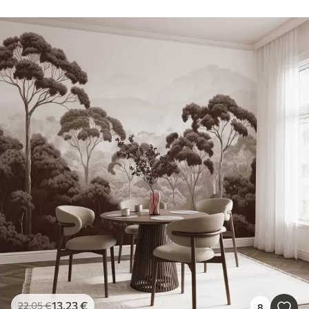
13
.23
€
22
.05
€
8