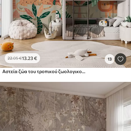
13
.23
€
22
.05
€
13
Αστεία ζώα του τροπικού ζωολογικού κήπου της ζούγκλας