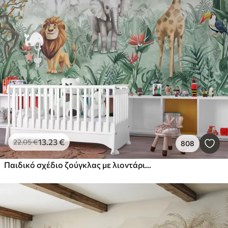
13
.23
€
22
.05
€
808
Παιδικό σχέδιο ζούγκλας με λιοντάρι, καμηλοπάρδαλη, ελέφαντα και παπαγάλους