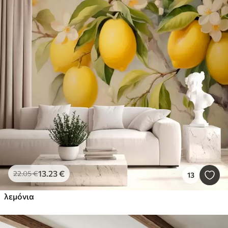
13
.23
€
22
.05
€
13
λεμόνια