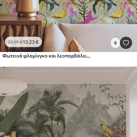
13
.23
€
22
.05
€
8
Φωτεινά φλαμίνγκο και λεοπαρδάλεις ανάμεσα σε τροπικά φυτά