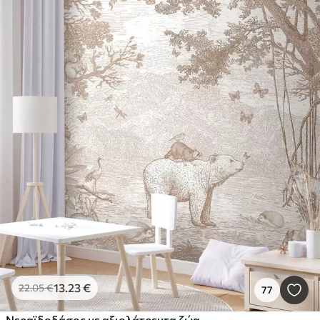
13
.23
€
22
.05
€
77
Νεραϊδοδάσος με αξιολάτρευτα ζώα