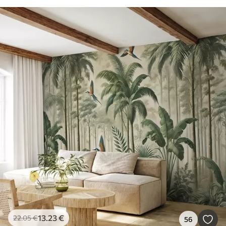
13
.23
€
22
.05
€
56