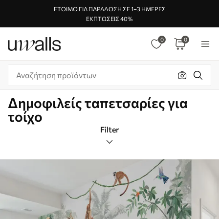
ΈΤΟΙΜΟ ΓΙΑ ΠΑΡΆΔΟΣΗ ΣΕ 1–3 ΗΜΈΡΕΣ
ΕΚΠΤΏΣΕΙΣ 40%
0
0
Δημοφιλείς ταπετσαρίες για
τοίχο
Filter
χλωρίδα και πανίδα
Μορφή εικόνας
Χρώμα