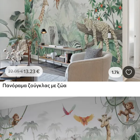
Smart
Επαναφέρετε τα πάντα
13
.23
€
22
.05
€
1.7k
Πανόραμα ζούγκλας με ζώα