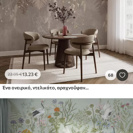
13
.23
€
22
.05
€
68
Ένα ονειρικό, ντελικάτο, αραχνοΰφαντο φυτό, καρφιά και λουλούδια σε καφέ παστέλ χρώματα σε ένα θολό, υφή φόντο