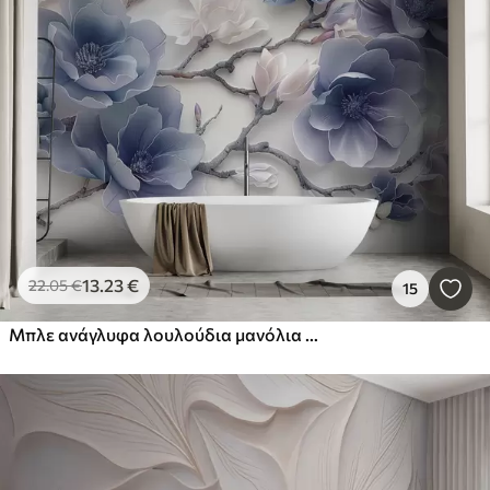
13
.23
€
22
.05
€
15
Μπλε ανάγλυφα λουλούδια μανόλια σε ένα χαριτωμένο κλαδί