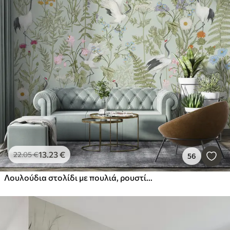
13
.23
€
22
.05
€
56
Λουλούδια στολίδι με πουλιά, ρουστίκ στυλ, βοτανικό, λιβάδι, μπλε φόντο