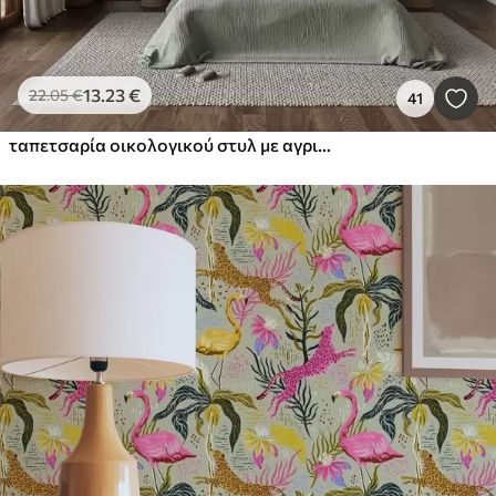
13
.23
€
22
.05
€
41
ταπετσαρία οικολογικού στυλ με αγριολούλουδα και φυτά σε φόντο με υφή