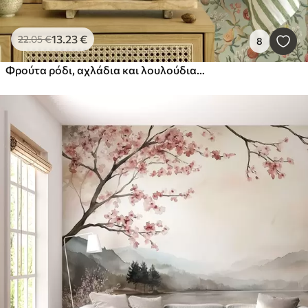
13
.23
€
22
.05
€
8
Φρούτα ρόδι, αχλάδια και λουλούδια σε ανοιχτό πράσινο φόντο