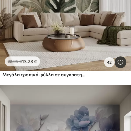
13
.23
€
22
.05
€
42
Μεγάλα τροπικά φύλλα σε συγκρατημένες ντελικάτες παστέλ αποχρώσεις