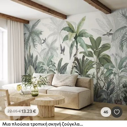
13
.23
€
22
.05
€
46
Μια πλούσια τροπική σκηνή ζούγκλας με διάφορους φοίνικες, μεγάλα φύλλα και πολύχρωμα λουλούδια στο προσκήνιο