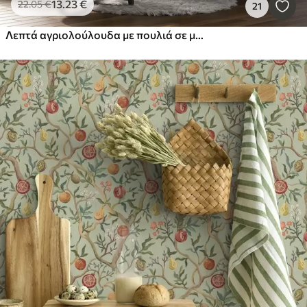
13
.23
€
22
.05
€
21
Λεπτά αγριολούλουδα με πουλιά σε μπεζ φόντο