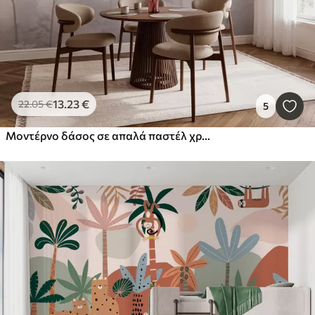
13
.23
€
22
.05
€
5
Μοντέρνο δάσος σε απαλά παστέλ χρώματα