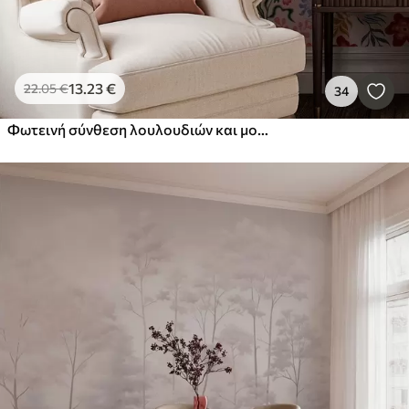
13
.23
€
22
.05
€
34
Φωτεινή σύνθεση λουλουδιών και μούρων με παπαγάλους