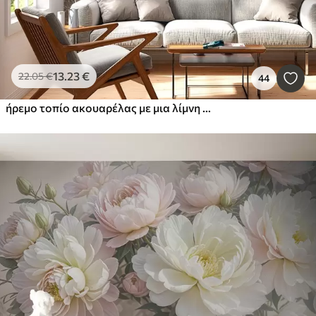
13
.23
€
22
.05
€
44
ήρεμο τοπίο ακουαρέλας με μια λίμνη και ένα ανθισμένο δέντρο