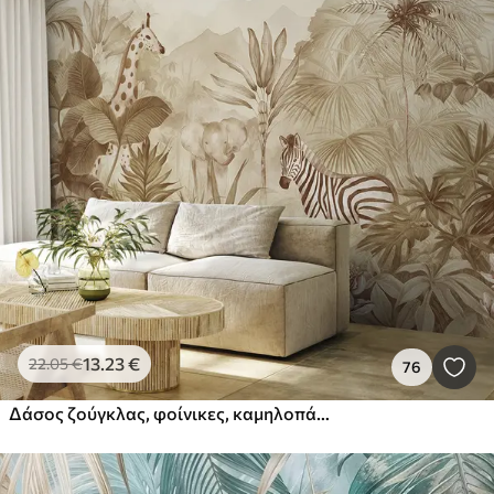
13
.23
€
22
.05
€
76
Δάσος ζούγκλας, φοίνικες, καμηλοπάρδαλη, ελέφαντας, ζέβρα, ακουαρέλα, μπεζ χρώμα, μπανανιά, λουλούδια