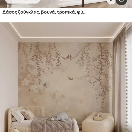
Δάσος ζούγκλας, βουνά, τροπικά, φύση, μεγάλα δέντρα, καφέ χρώματα