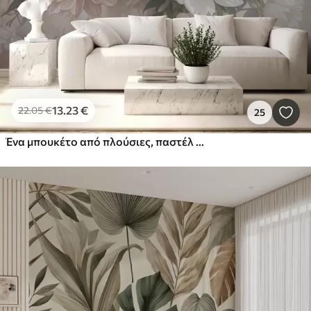
13
.23
€
22
.05
€
25
Ένα μπουκέτο από πλούσιες, παστέλ χρώματος παιώνιες και άλλα λουλούδια σε ένα απαλό, θολό φόντο