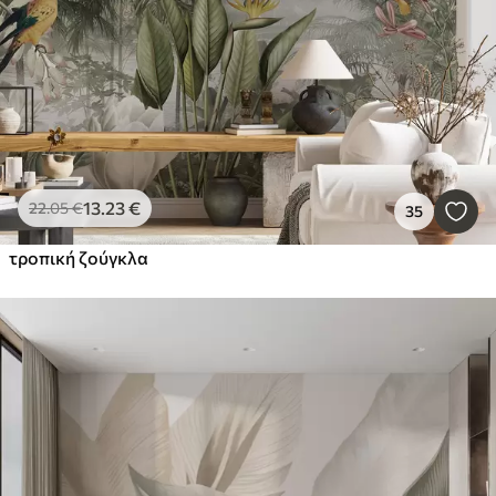
13
.23
€
22
.05
€
35
τροπική ζούγκλα