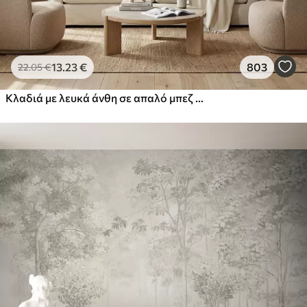
13
.23
€
803
22
.05
€
Κλαδιά με λευκά άνθη σε απαλό μπεζ φόντο