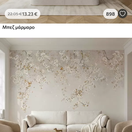
13
.23
€
898
22
.05
€
Μπεζ μάρμαρο