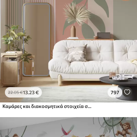
13
.23
€
797
22
.05
€
Καμάρες και διακοσμητικά στοιχεία σε στυλ boho