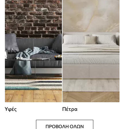
Υφές
Πέτρα
ΠΡΟΒΟΛΉ ΌΛΩΝ