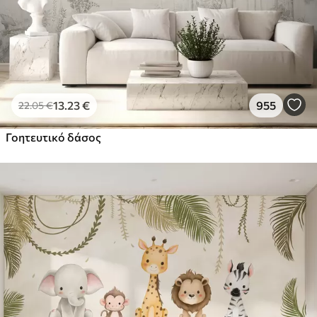
13
.23
€
955
22
.05
€
Γοητευτικό δάσος