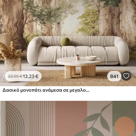
13
.23
€
841
22
.05
€
Δασικό μονοπάτι ανάμεσα σε μεγαλοπρεπή δέντρα σε στυλ ακουαρέλας