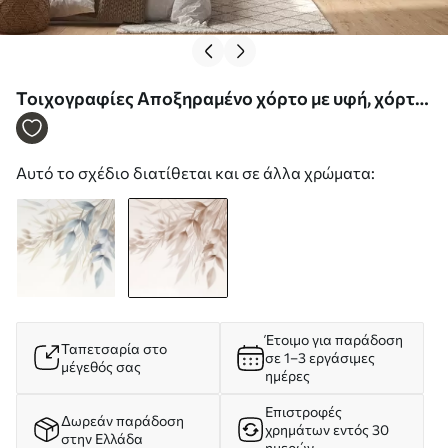
Τοιχογραφίες Αποξηραμένο χόρτο με υφή, χόρτο
πάμπας και φύλλα, ζωγραφισμένα σε απαλό στυλ
ακουαρέλας Nr. w09868v1
Αυτό το σχέδιο διατίθεται και σε άλλα χρώματα:
Έτοιμο για παράδοση
Ταπετσαρία στο
σε 1–3 εργάσιμες
μέγεθός σας
ημέρες
Επιστροφές
Δωρεάν παράδοση
χρημάτων εντός 30
στην Ελλάδα
ημερών