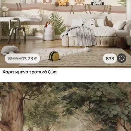
13
.23
€
833
22
.05
€
Χαριτωμένα τροπικά ζώα