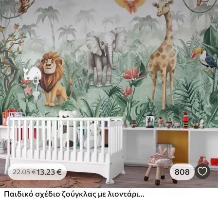
13
.23
€
808
22
.05
€
Παιδικό σχέδιο ζούγκλας με λιοντάρι, καμηλοπάρδαλη, ελέφαντα και παπαγάλους