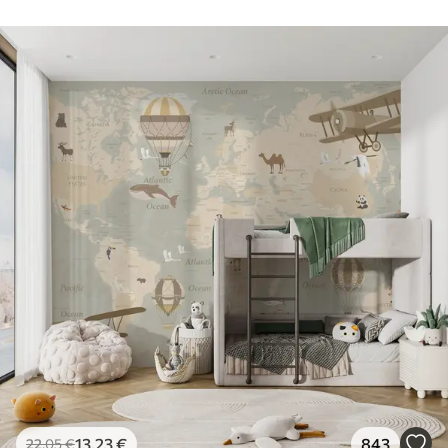
13
.23
€
843
22
.05
€