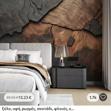
13
.23
€
1.7k
22
.05
€
ξύλο, υφή, ρωγμές, σκοτάδι, φλοιός, επιφάνεια