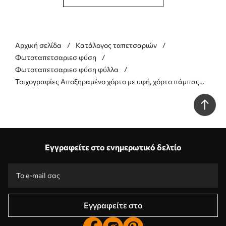
Αρχική σελίδα
Κατάλογος ταπετσαριών
Φωτοταπετσαριεσ φύση
Φωτοταπετσαριεσ φύση φύλλα
Τοιχογραφίες Αποξηραμένο χόρτο με υφή, χόρτο πάμπας
και φύλλα, ζωγραφισμένα σε απαλό στυλ ακουαρέλας Nr.
w09868v1
Εγγραφείτε στο ενημερωτικό δελτίο
Εγγραφείτε στο