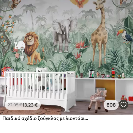
13
.23
€
808
22
.05
€
Παιδικό σχέδιο ζούγκλας με λιοντάρι, καμηλοπάρδαλη, ελέφαντα και παπαγάλους