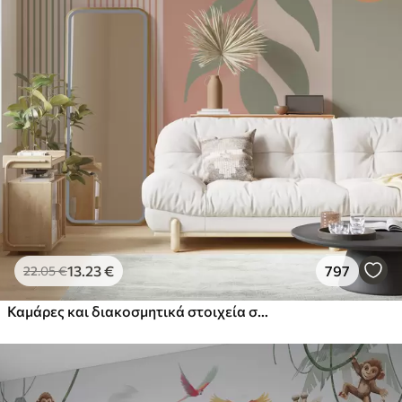
13
.23
€
797
22
.05
€
Καμάρες και διακοσμητικά στοιχεία σε στυλ boho