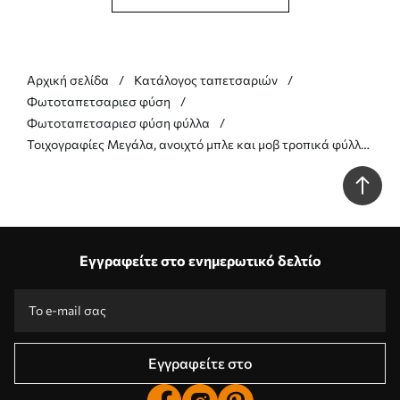
Αρχική σελίδα
Κατάλογος ταπετσαριών
Φωτοταπετσαριεσ φύση
Φωτοταπετσαριεσ φύση φύλλα
Τοιχογραφίες Μεγάλα, ανοιχτό μπλε και μοβ τροπικά φύλλα
με απαλά, παστέλ χρώματα, έργο τέχνης με υφή Nr.
w09816v1
Εγγραφείτε στο ενημερωτικό δελτίο
Εγγραφείτε στο