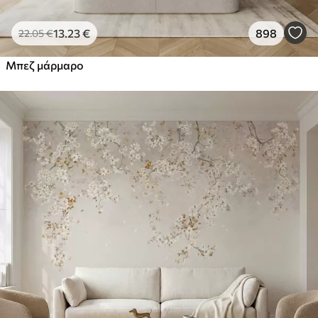
13
.23
€
898
22
.05
€
Μπεζ μάρμαρο