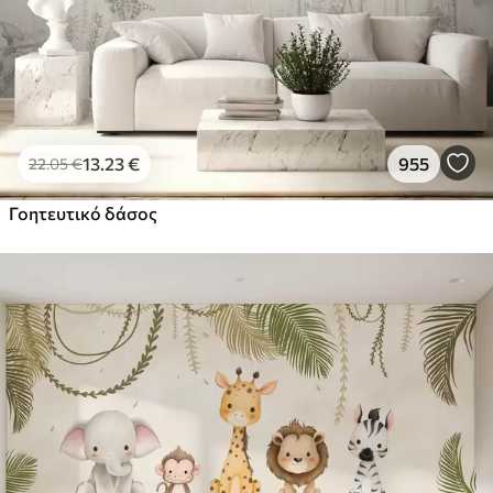
13
.23
€
955
22
.05
€
Γοητευτικό δάσος