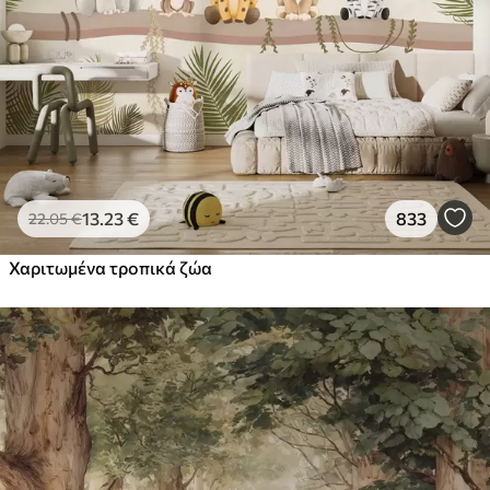
13
.23
€
833
22
.05
€
Χαριτωμένα τροπικά ζώα