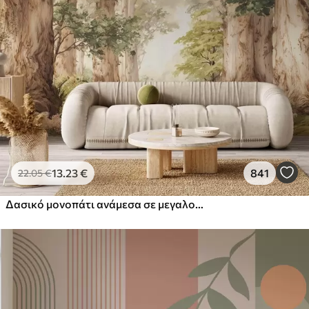
13
.23
€
841
22
.05
€
Δασικό μονοπάτι ανάμεσα σε μεγαλοπρεπή δέντρα σε στυλ ακουαρέλας