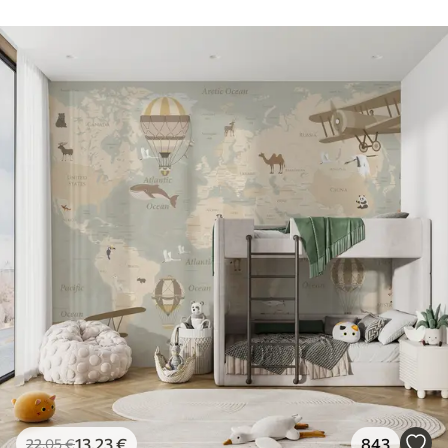
13
.23
€
843
22
.05
€