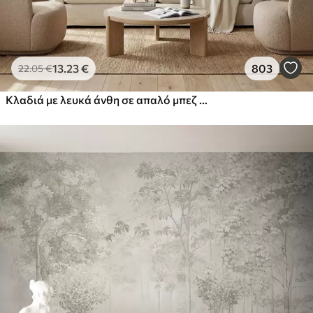
13
.23
€
803
22
.05
€
Κλαδιά με λευκά άνθη σε απαλό μπεζ φόντο