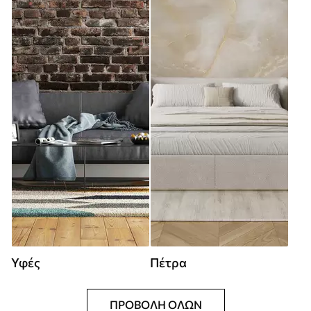
Υφές
Πέτρα
ΠΡΟΒΟΛΉ ΌΛΩΝ