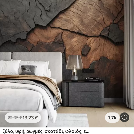
13
.23
€
1.7k
22
.05
€
ξύλο, υφή, ρωγμές, σκοτάδι, φλοιός, επιφάνεια