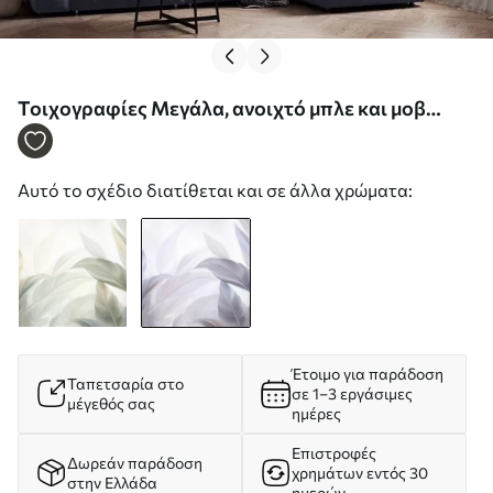
Τοιχογραφίες Μεγάλα, ανοιχτό μπλε και μοβ
τροπικά φύλλα με απαλά, παστέλ χρώματα, έργο
τέχνης με υφή Nr. w09816v1
Αυτό το σχέδιο διατίθεται και σε άλλα χρώματα:
Έτοιμο για παράδοση
Ταπετσαρία στο
σε 1–3 εργάσιμες
μέγεθός σας
ημέρες
Επιστροφές
Δωρεάν παράδοση
χρημάτων εντός 30
στην Ελλάδα
ημερών