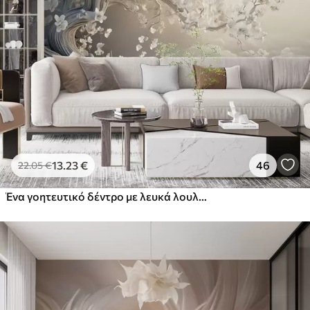
13
.23
€
46
22
.05
€
Ένα γοητευτικό δέντρο με λευκά λουλούδια στο φόντο των σύννεφων σε ένα ενδιαφέρον στυλ σε ευαίσθητα ζεστά χρώματα