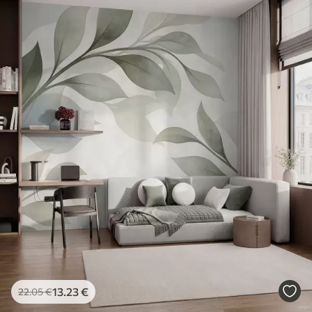
13
.23
€
22
.05
€