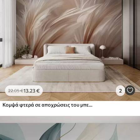
13
.23
€
2
22
.05
€
Κομψά φτερά σε αποχρώσεις του μπεζ και του καφέ