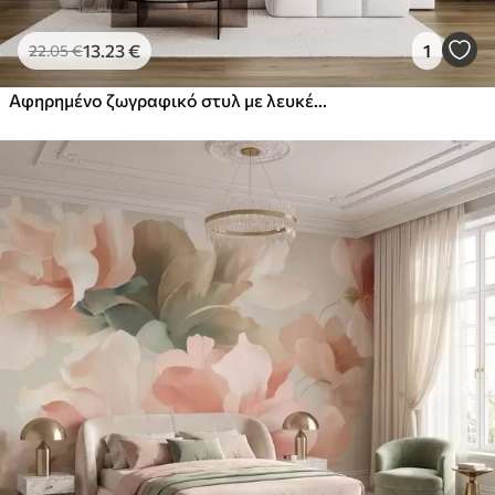
13
.23
€
1
22
.05
€
Αφηρημένο ζωγραφικό στυλ με λευκές, κίτρινες και γκρι πινελιές με υφή και απαλό, ανοιχτόχρωμο φόντο