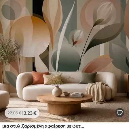
13
.23
€
22
.05
€
μια στυλιζαρισμένη αφαίρεση με φυτά σε φυσικά χρώματα