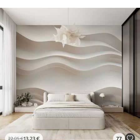
13
.23
€
77
22
.05
€