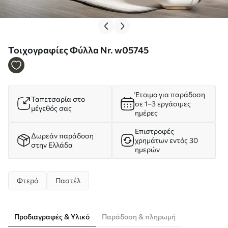
Τοιχογραφίες Φύλλα Nr. w05745
Έτοιμο για παράδοση
Ταπετσαρία στο
σε 1–3 εργάσιμες
μέγεθός σας
ημέρες
Επιστροφές
Δωρεάν παράδοση
χρημάτων εντός 30
στην Ελλάδα
ημερών
Φτερό
Παστέλ
Προδιαγραφές & Υλικό
Παράδοση & πληρωμή