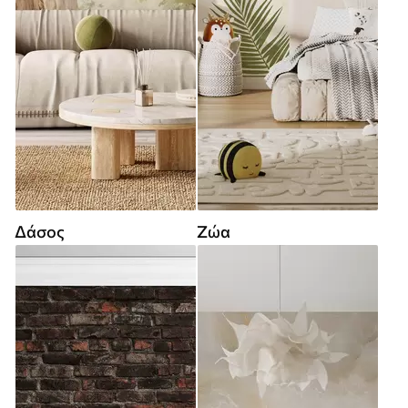
Δάσος
Ζώα