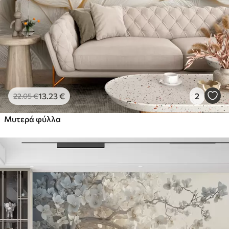
44
.98
26
.99
€
/m²
Πρίμιουμ
56
.67
34
.00
€
/m²
Premium βινύλιο
65
.00
39
.00
€
/m²
13
.23
€
2
22
.05
€
Μυτερά φύλλα
Peel and Stick
81
.67
49
.00
€
/m²