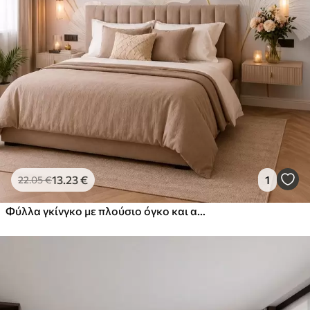
13
.23
€
1
22
.05
€
Φύλλα γκίνγκο με πλούσιο όγκο και ανοιχτό χρώμα, με κυματιστές γραμμές πάνω σε μαρμάρινο φόντο