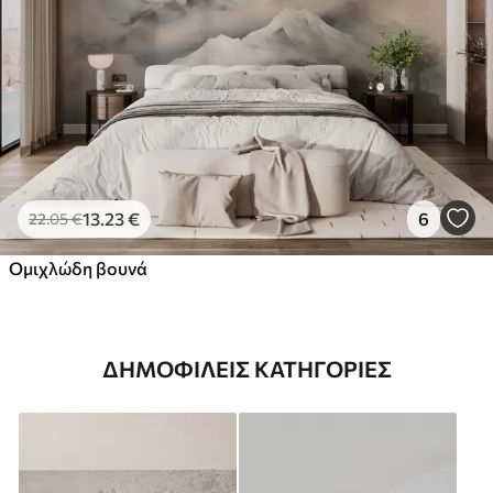
13
.23
€
6
22
.05
€
Ομιχλώδη βουνά
ΔΗΜΟΦΙΛΕΊΣ ΚΑΤΗΓΟΡΊΕΣ