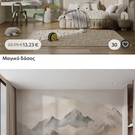
13
.23
€
30
22
.05
€
Μαγικό δάσος