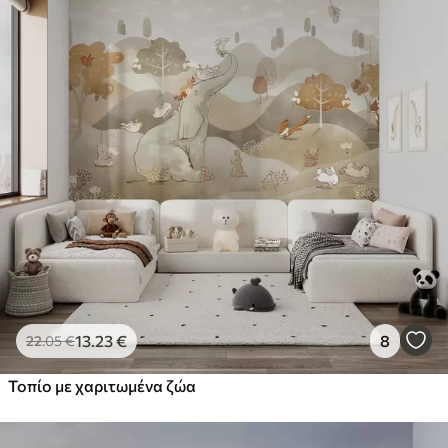
13
.23
€
8
22
.05
€
Τοπίο με χαριτωμένα ζώα