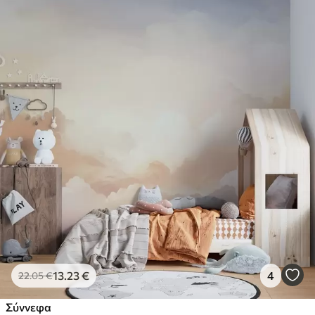
13
.23
€
4
22
.05
€
Σύννεφα