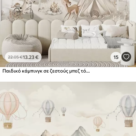
44
.98
26
.99
€
/m²
Πρίμιουμ
56
.67
34
.00
€
/m²
Premium βινύλιο
65
.00
39
.00
€
/m²
13
.23
€
15
22
.05
€
Παιδικό κάμπινγκ σε ζεστούς μπεζ τόνους, σκηνή και ζώα του δάσους
Peel and Stick
81
.67
49
.00
€
/m²