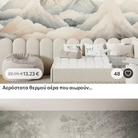
13
.23
€
48
22
.05
€
Αερόστατα θερμού αέρα που αιωρούνται πάνω από βουνά σε ουδέτερους, απαλούς παστέλ τόνους