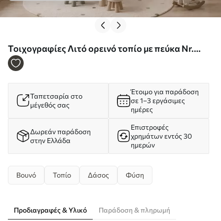
Τοιχογραφίες Λιτό ορεινό τοπίο με πεύκα Nr.
w05626
Έτοιμο για παράδοση
Ταπετσαρία στο
σε 1–3 εργάσιμες
μέγεθός σας
ημέρες
Επιστροφές
Δωρεάν παράδοση
χρημάτων εντός 30
στην Ελλάδα
ημερών
Βουνό
Τοπίο
Δάσος
Φύση
Προδιαγραφές & Υλικό
Παράδοση & πληρωμή