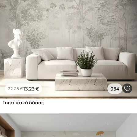
13
.23
€
954
22
.05
€
Γοητευτικό δάσος