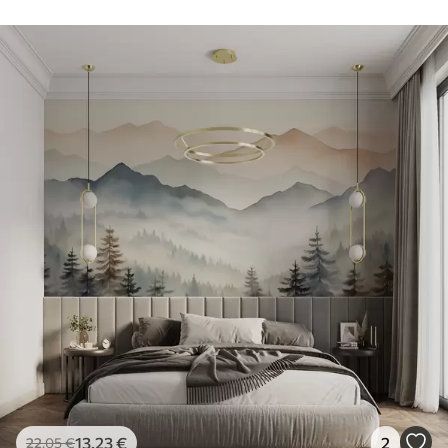
13
.23
€
2
22
.05
€