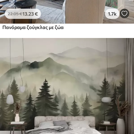
13
.23
€
1.7k
22
.05
€
Πανόραμα ζούγκλας με ζώα