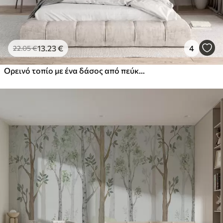
13
.23
€
4
22
.05
€
Ορεινό τοπίο με ένα δάσος από πεύκα και πολυεπίπεδα βουνά κατά τη διάρκεια της αυγής με ελαφριά ομίχλη υδατογραφία απομίμηση τέχνης