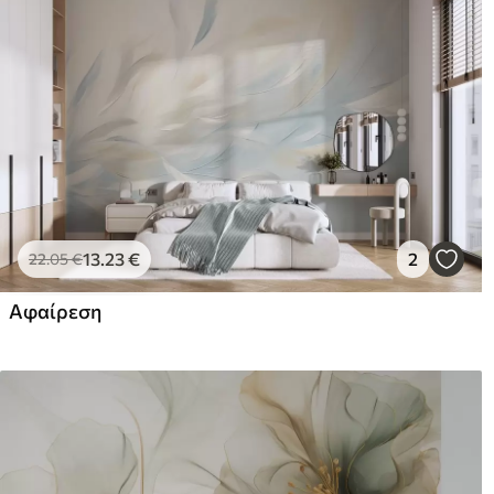
13
.23
€
2
22
.05
€
Αφαίρεση