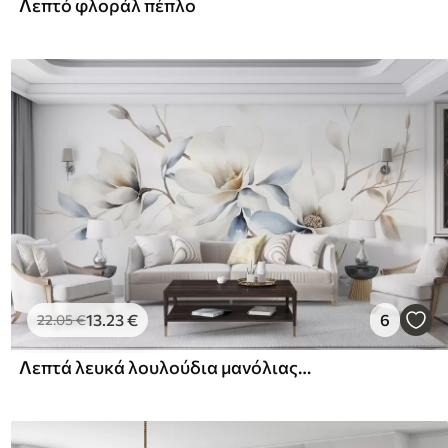
Λεπτό φλοράλ πέπλο
13
.23
€
6
22
.05
€
Λεπτά λευκά λουλούδια μανόλιας με απαλά μπλε πέταλα σε ελαφρύ φόντο ακουαρέλα απομίμηση μινιμαλισμού