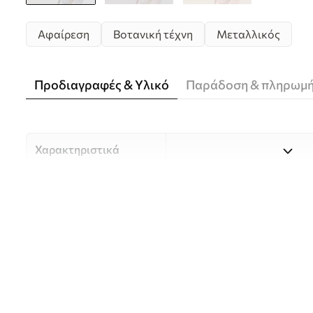
Αφαίρεση
Βοτανική τέχνη
Μεταλλικός
Προδιαγραφές & Υλικό
Παράδοση & πληρωμ
Χαρακτηριστικά
Υλικό
Επιλέξτε ανάμεσα σε τρία 
κατάλληλο για διαφορετι
Περισσότερες πληροφορίες
διαδικασία προσαρμογής.
Συγγραφέας
UWALLS
Αριθμός άρθρου
w05428