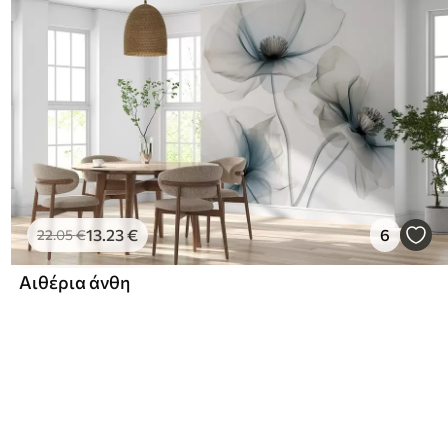
13
.23
€
6
22
.05
€
Αιθέρια άνθη