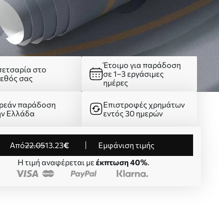
Έτοιμο για παράδοση
πετσαρία στο
σε 1–3 εργάσιμες
γεθός σας
ημέρες
ρεάν παράδοση
Επιστροφές χρημάτων
ην Ελλάδα
εντός 30 ημερών
από
22
.05
13
.23
€
Εμφάνιση τιμής
Η τιμή αναφέρεται με
έκπτωση 40%
.