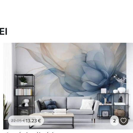
ΕΙ
13
.23
€
2
22
.05
€