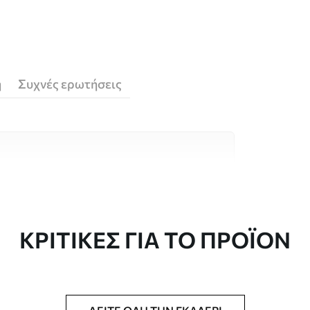
ή
Συχνές ερωτήσεις
υλικά υψηλής ποιότητας, το καθένα
κούς χώρους και προϋπολογισμούς.
 είναι διαθέσιμες παρακάτω ή κατά τη
ΚΡΙΤΙΚΈΣ ΓΙΑ ΤΟ ΠΡΟΪΌΝ