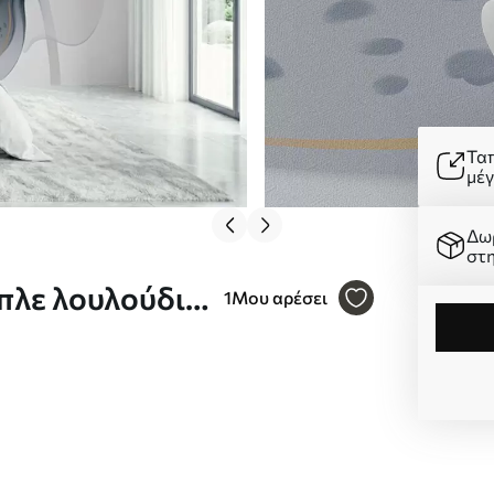
Τα
μέ
Δω
στ
πλε λουλούδι
1
Μου αρέσει
luid Art Nr.