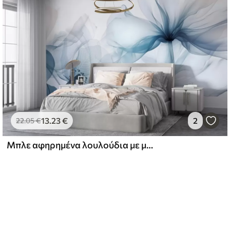
13
.23
€
2
22
.05
€
Μπλε αφηρημένα λουλούδια με μαλακά, ημιδιαφανή πέταλα και λεπτές λεπτομέρειες, σε λευκό φόντο