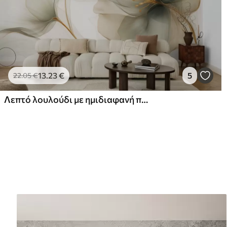
13
.23
€
5
22
.05
€
Λεπτό λουλούδι με ημιδιαφανή πέταλα