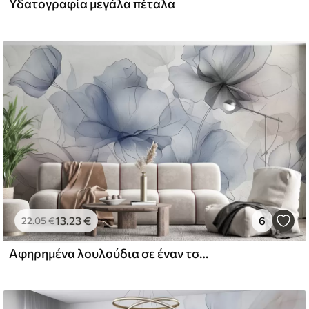
Υδατογραφία μεγάλα πέταλα
l and Stick
67
49
.00
€
/m²
13
.23
€
6
22
.05
€
Αφηρημένα λουλούδια σε έναν τσιμεντένιο τοίχο