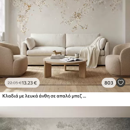
13
.23
€
803
22
.05
€
Κλαδιά με λευκά άνθη σε απαλό μπεζ φόντο