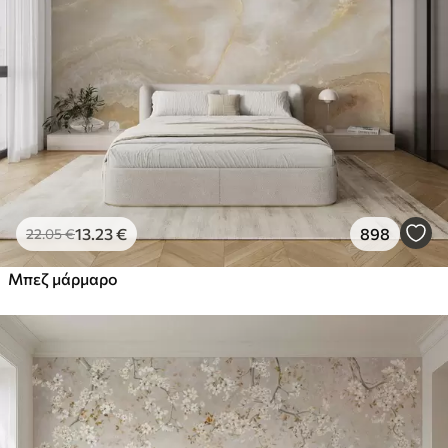
13
.23
€
898
22
.05
€
Μπεζ μάρμαρο