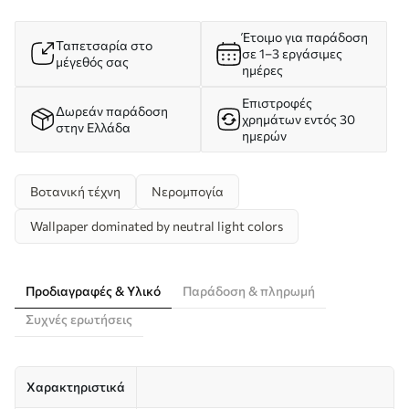
Έτοιμο για παράδοση
Ταπετσαρία στο
σε 1–3 εργάσιμες
μέγεθός σας
ημέρες
Επιστροφές
Δωρεάν παράδοση
χρημάτων εντός 30
στην Ελλάδα
ημερών
Βοτανική τέχνη
Νερομπογία
Wallpaper dominated by neutral light colors
Προδιαγραφές & Υλικό
Παράδοση & πληρωμή
Συχνές ερωτήσεις
Χαρακτηριστικά