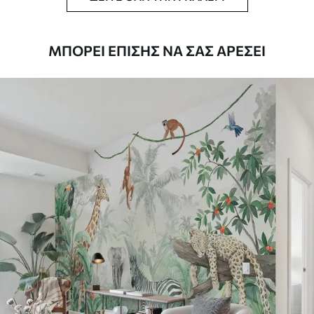
ταπετσαρίας.
Καθαρισμός
Η ταπετσαρία μπορεί να καθαριστεί
ΜΠΟΡΕΊ ΕΠΊΣΗΣ ΝΑ ΣΑΣ ΑΡΈΣΕΙ
απαλά με ένα μαλακό σφουγγάρι. Οι
ταπετσαρίες με βερνίκι μπορούν να
καθαριστούν με νερό.
Μέθοδος
Απρόσκοπτη εφαρμογή
εφαρμογής
Διαθέσιμα υλικά
Στάνταρ
44
.98
26
.99
€
/m²
Πρίμιουμ
56
.67
34
.00
€
/m²