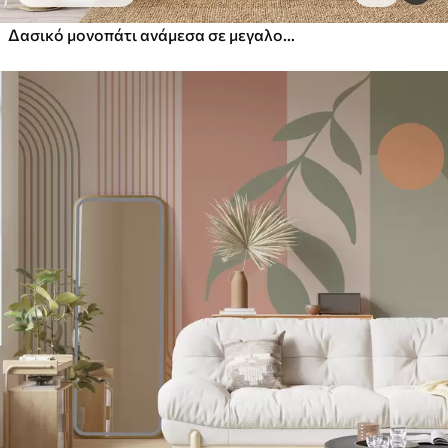
Δασικό μονοπάτι ανάμεσα σε μεγαλοπρεπή δέντρα σε στυλ ακουαρέλας