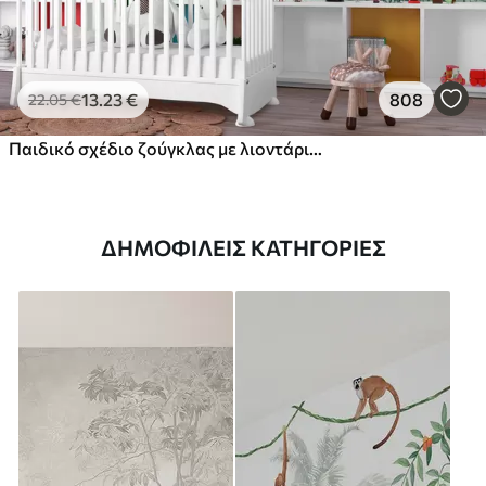
13
.23
€
808
22
.05
€
Παιδικό σχέδιο ζούγκλας με λιοντάρι, καμηλοπάρδαλη, ελέφαντα και παπαγάλους
ΔΗΜΟΦΙΛΕΊΣ ΚΑΤΗΓΟΡΊΕΣ