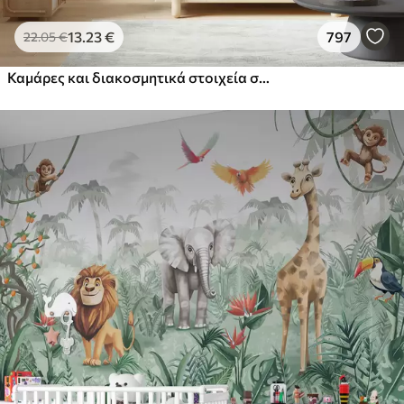
13
.23
€
797
22
.05
€
Καμάρες και διακοσμητικά στοιχεία σε στυλ boho