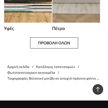
Υφές
Πέτρα
ΠΡΟΒΟΛΉ ΌΛΩΝ
Αρχική σελίδα
Κατάλογος ταπετσαριών
Φωτοταπετσαριεσ ακουαρέλα
Τοιχογραφίες Βοτανικό μοτίβο σε ανοιχτό πράσινο φόντο με
υφή Nr. w05424v1