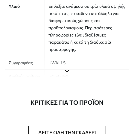
Υλικό
Επιλέξτε ανάμεσα σε τρία υλικά υψηλής
ποιότητας, το καθένα κατάλληλο για
διαφορετικούς χώρους και
προϋπολογισμούς. Περισσότερες
πληροφορίες είναι διαθέσιμες
παρακάτω ή κατά τη διαδικασία
προσαρμογής.
Συγγραφέας
UWALLS
Αριθμός άρθρου
w05424v1
Παραγωγή
Η εικόνα εκτυπώνεται στο μέγεθος που
έχετε ορίσει και κόβεται σε
ΚΡΙΤΙΚΈΣ ΓΙΑ ΤΟ ΠΡΟΪΌΝ
πανομοιότυπες λωρίδες πλάτους έως
50 cm.
Επιπλέον
Μπορείτε να προσθέσετε μια
επίστρωση βερνικιού και/ή κόλλα
ΔΕΊΤΕ ΌΛΗ ΤΗΝ ΓΚΑΛΕΡΊ