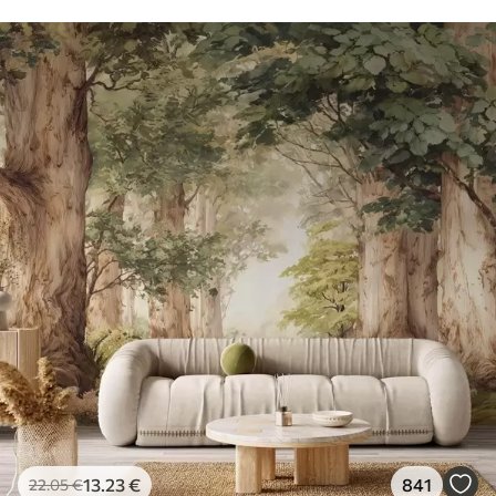
13
.23
€
841
22
.05
€