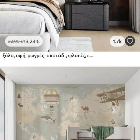
13
.23
€
1.7k
22
.05
€
ξύλο, υφή, ρωγμές, σκοτάδι, φλοιός, επιφάνεια