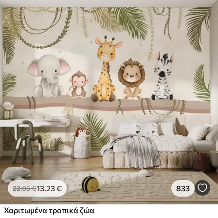
13
.23
€
833
22
.05
€
Χαριτωμένα τροπικά ζώα