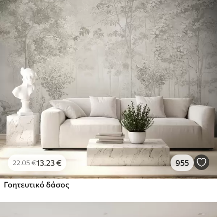
13
.23
€
955
22
.05
€
Γοητευτικό δάσος