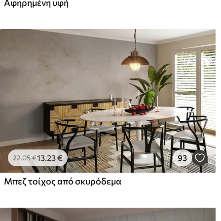
Αφηρημένη υφή
Premium βινύλιο
Pee
65
.00
81
.
39
.00
€
/m²
13
.23
€
93
22
.05
€
Μπεζ τοίχος από σκυρόδεμα