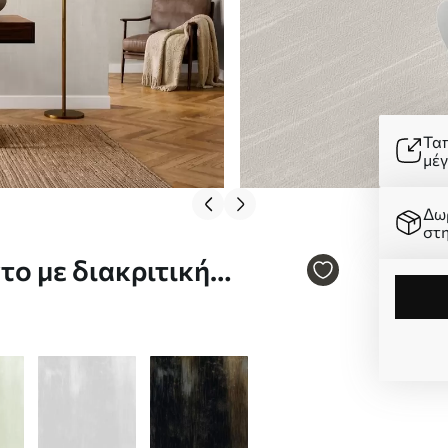
Τα
μέ
Δω
στ
το με διακριτική