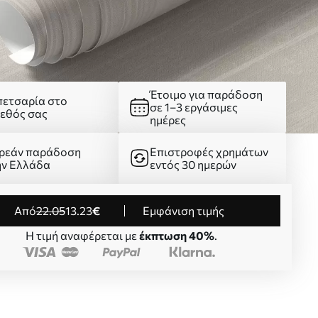
Έτοιμο για παράδοση
πετσαρία στο
σε 1–3 εργάσιμες
γεθός σας
ημέρες
ρεάν παράδοση
Επιστροφές χρημάτων
ην Ελλάδα
εντός 30 ημερών
από
22
.05
13
.23
€
Εμφάνιση τιμής
Η τιμή αναφέρεται με
έκπτωση 40%
.