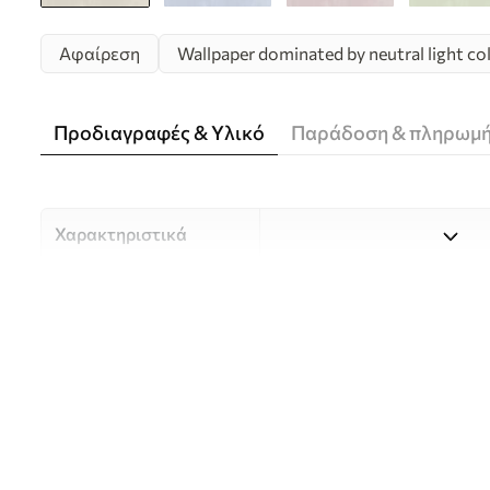
Αφαίρεση
Wallpaper dominated by neutral light co
Προδιαγραφές & Υλικό
Παράδοση & πληρωμ
Χαρακτηριστικά
Υλικό
Επιλέξτε ανάμεσα σε τρία 
κατάλληλο για διαφορετι
Περισσότερες πληροφορίες
διαδικασία προσαρμογής.
Συγγραφέας
UWALLS
Αριθμός άρθρου
w05121