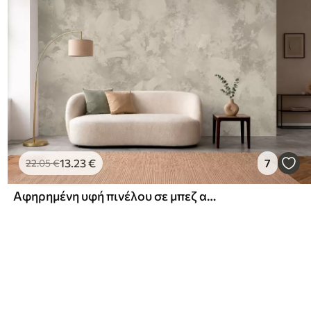
13
.23
€
7
22
.05
€
Αφηρημένη υφή πινέλου σε μπεζ αποχρώσεις