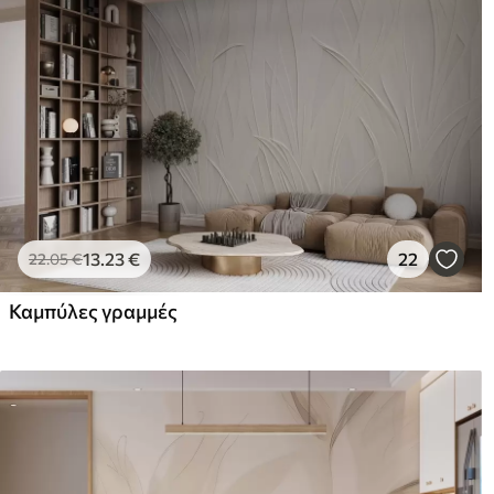
13
.23
€
22
22
.05
€
Καμπύλες γραμμές