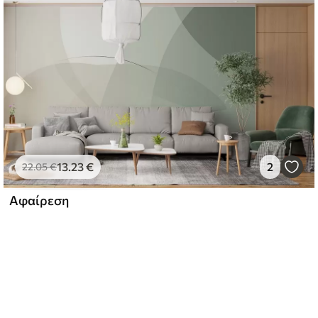
13
.23
€
2
22
.05
€
Αφαίρεση