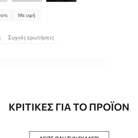
lors
Με υφή
ή
Συχνές ερωτήσεις
υλικά υψηλής ποιότητας, το καθένα
κούς χώρους και προϋπολογισμούς.
 είναι διαθέσιμες παρακάτω ή κατά τη
ΚΡΙΤΙΚΈΣ ΓΙΑ ΤΟ ΠΡΟΪΌΝ