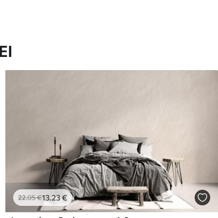
ΕΙ
13
.23
€
22
.05
€