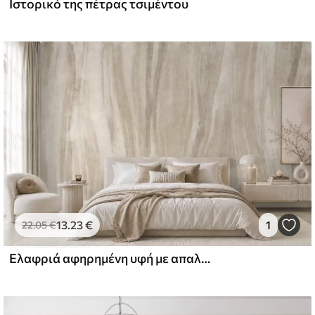
Ιστορικό της πέτρας τσιμέντου
l and Stick
67
49
.00
€
/m²
13
.23
€
1
22
.05
€
Ελαφριά αφηρημένη υφή με απαλές κάθετες μεταβάσεις σε κρεμ αποχρώσεις