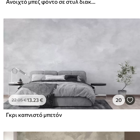
Ανοιχτό μπεζ φόντο σε στυλ διακοσμητικού σοβά, μινιμαλιστικό, με υφή πέτρας
13
.23
€
20
22
.05
€
Γκρι καπνιστό μπετόν