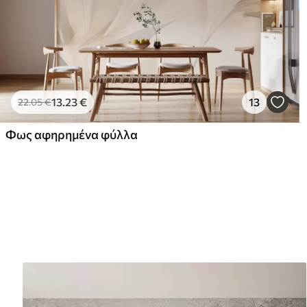
13
.23
€
13
22
.05
€
Φως αφηρημένα φύλλα