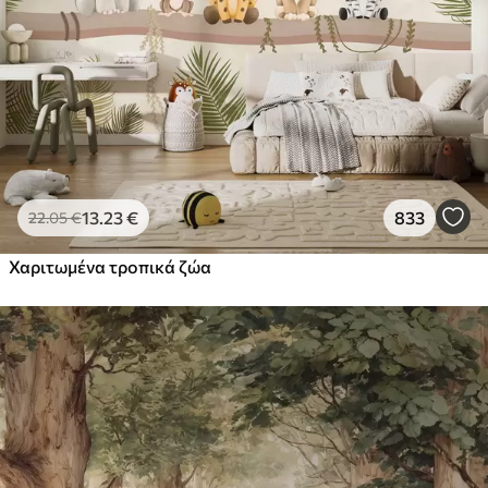
13
.23
€
833
22
.05
€
Χαριτωμένα τροπικά ζώα