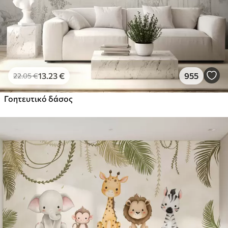
13
.23
€
955
22
.05
€
Γοητευτικό δάσος