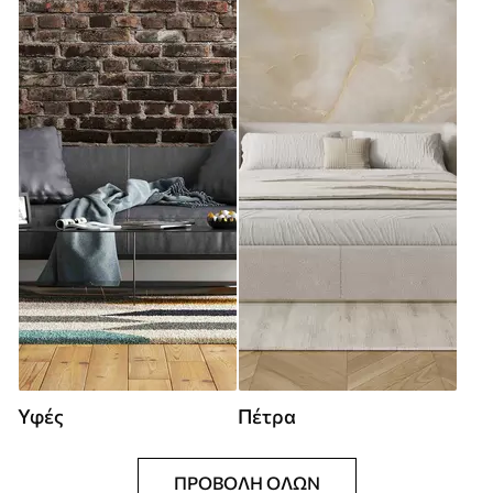
Υφές
Πέτρα
ΠΡΟΒΟΛΉ ΌΛΩΝ