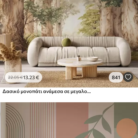
13
.23
€
841
22
.05
€
Δασικό μονοπάτι ανάμεσα σε μεγαλοπρεπή δέντρα σε στυλ ακουαρέλας