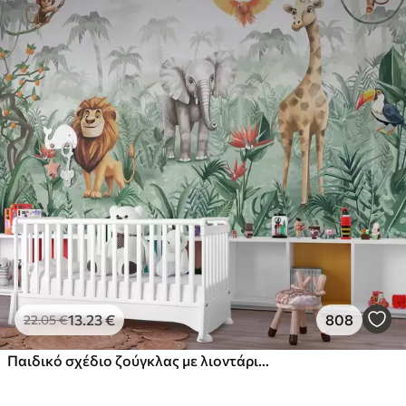
13
.23
€
808
22
.05
€
Παιδικό σχέδιο ζούγκλας με λιοντάρι, καμηλοπάρδαλη, ελέφαντα και παπαγάλους