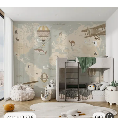
13
.23
€
843
22
.05
€