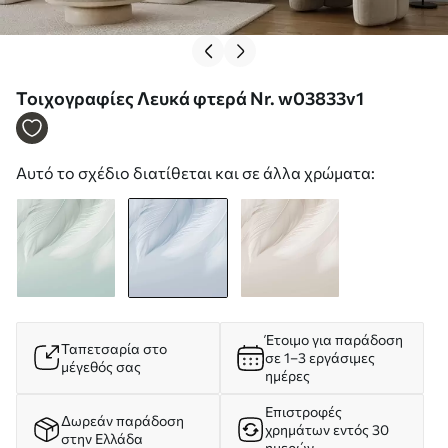
Τοιχογραφίες Λευκά φτερά Nr. w03833v1
Αυτό το σχέδιο διατίθεται και σε άλλα χρώματα:
Έτοιμο για παράδοση
Ταπετσαρία στο
σε 1–3 εργάσιμες
μέγεθός σας
ημέρες
Επιστροφές
Δωρεάν παράδοση
χρημάτων εντός 30
στην Ελλάδα
ημερών