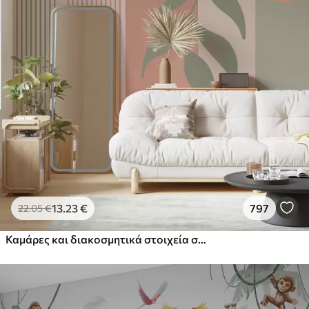
13
.23
€
797
22
.05
€
Καμάρες και διακοσμητικά στοιχεία σε στυλ boho