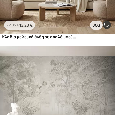
13
.23
€
803
22
.05
€
Κλαδιά με λευκά άνθη σε απαλό μπεζ φόντο