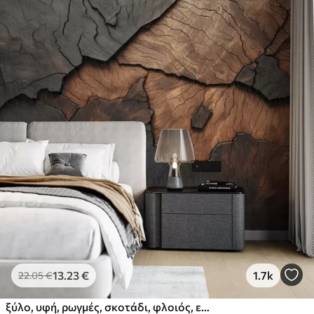
13
.23
€
1.7k
22
.05
€
ξύλο, υφή, ρωγμές, σκοτάδι, φλοιός, επιφάνεια