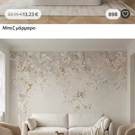
13
.23
€
898
22
.05
€
Μπεζ μάρμαρο