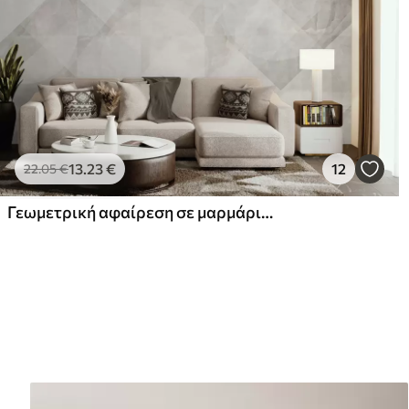
13
.23
€
12
22
.05
€
Γεωμετρική αφαίρεση σε μαρμάρινο φόντο σε παστέλ χρώματα