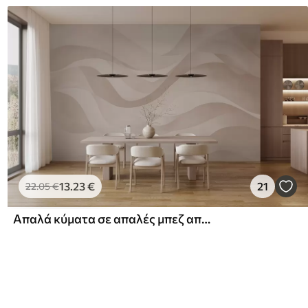
13
.23
€
21
22
.05
€
Απαλά κύματα σε απαλές μπεζ αποχρώσεις σε στυλ ακουαρέλας