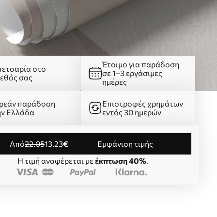
Έτοιμο για παράδοση
πετσαρία στο
σε 1–3 εργάσιμες
γεθός σας
ημέρες
ρεάν παράδοση
Επιστροφές χρημάτων
ην Ελλάδα
εντός 30 ημερών
από
22
.05
13
.23
€
Εμφάνιση τιμής
Η τιμή αναφέρεται με
έκπτωση 40%
.