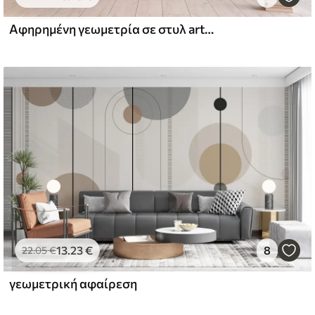
Αφηρημένη γεωμετρία σε στυλ art deco με ρετρό εφέ
l and Stick
67
49
.00
€
/m²
13
.23
€
8
22
.05
€
γεωμετρική αφαίρεση