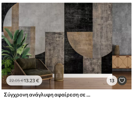
13
.23
€
13
22
.05
€
Σύγχρονη ανάγλυφη αφαίρεση σε μαύρο και πορτοκαλί χρώματα