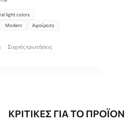
l light colors
Modern
Αφαίρεση
ή
Συχνές ερωτήσεις
υλικά υψηλής ποιότητας, το καθένα
κούς χώρους και προϋπολογισμούς.
 είναι διαθέσιμες παρακάτω ή κατά τη
ΚΡΙΤΙΚΈΣ ΓΙΑ ΤΟ ΠΡΟΪΌΝ