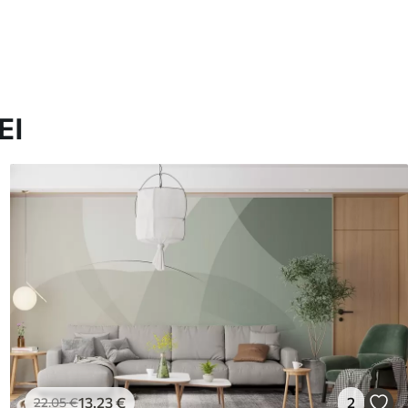
ΕΙ
13
.23
€
2
22
.05
€