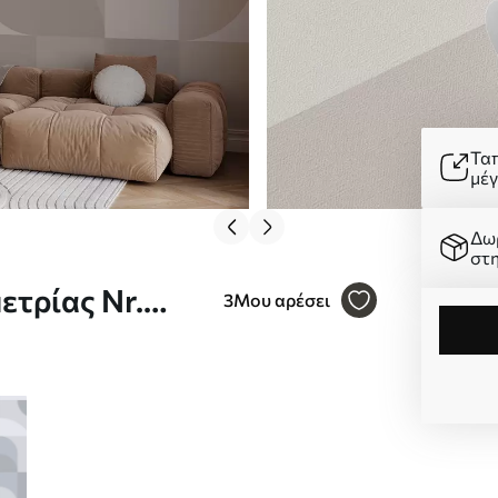
Τα
μέ
Δω
στ
ετρίας Nr.
3
Μου αρέσει