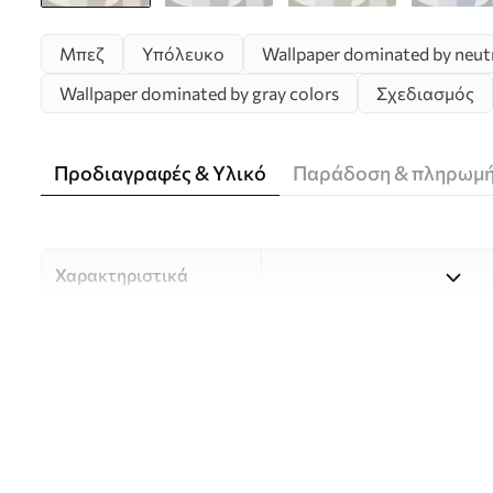
Μπεζ
Υπόλευκο
Wallpaper dominated by neutra
Wallpaper dominated by gray colors
Σχεδιασμός
Προδιαγραφές & Υλικό
Παράδοση & πληρωμ
Χαρακτηριστικά
Υλικό
Επιλέξτε ανάμεσα σε τρία 
κατάλληλο για διαφορετι
Περισσότερες πληροφορίες
διαδικασία προσαρμογής.
Συγγραφέας
UWALLS