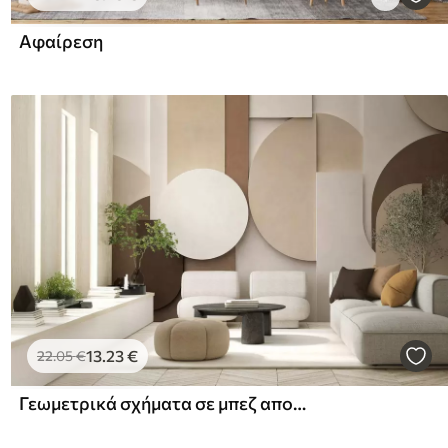
Αφαίρεση
13
.23
€
22
.05
€
Γεωμετρικά σχήματα σε μπεζ αποχρώσεις με υφή, σε πολυεπίπεδη τρισδιάστατη σύνθεση, μινιμαλιστική και μοντέρνα διακοσμητική πινακίδα