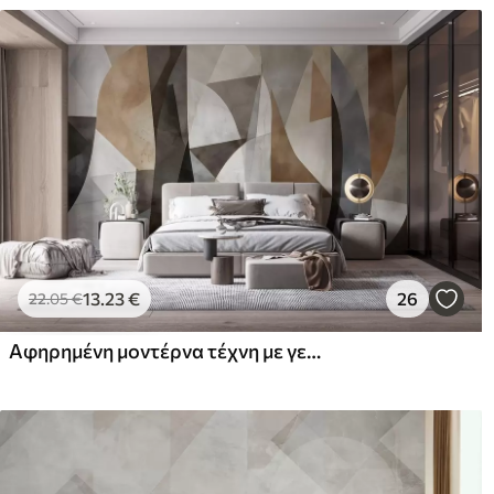
13
.23
€
26
22
.05
€
Αφηρημένη μοντέρνα τέχνη με γεωμετρικά σχήματα σε αποχρώσεις του καφέ, του γκρι και του μπεζ