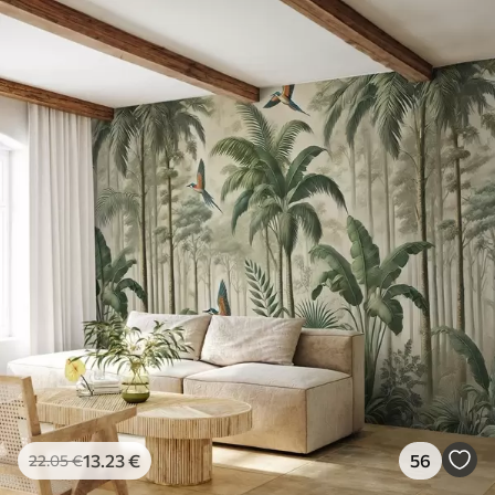
13
.23
€
56
22
.05
€