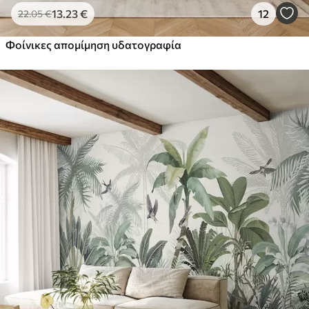
13
.23
€
12
22
.05
€
Φοίνικες απομίμηση υδατογραφία