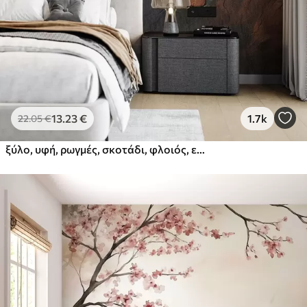
13
.23
€
1.7k
22
.05
€
ξύλο, υφή, ρωγμές, σκοτάδι, φλοιός, επιφάνεια