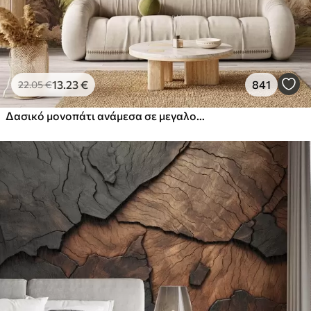
13
.23
€
841
22
.05
€
Δασικό μονοπάτι ανάμεσα σε μεγαλοπρεπή δέντρα σε στυλ ακουαρέλας