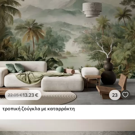
13
.23
€
23
22
.05
€
τροπική ζούγκλα με καταρράκτη