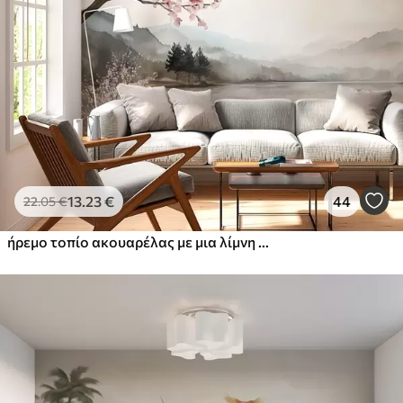
13
.23
€
44
22
.05
€
ήρεμο τοπίο ακουαρέλας με μια λίμνη και ένα ανθισμένο δέντρο