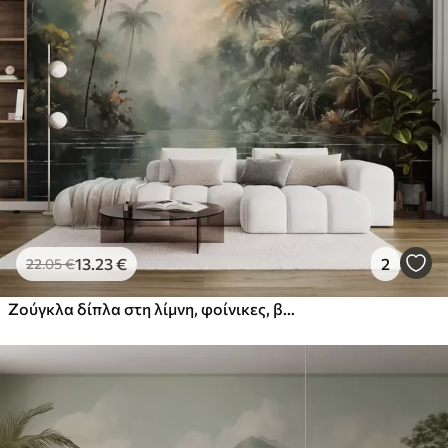
Στάνταρ
44
.98
26
.99
€
/m²
Πρίμιουμ
56
.67
34
.00
€
/m²
Premium βινύλιο
65
.00
39
.00
€
/m²
13
.23
€
2
22
.05
€
Ζούγκλα δίπλα στη λίμνη, φοίνικες, βλάστηση
Peel and Stick
81
.67
49
.00
€
/m²