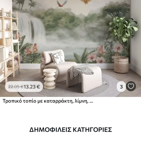
13
.23
€
3
22
.05
€
Τροπικό τοπίο με καταρράκτη, λίμνη, λουλούδια και πουλιά
ΔΗΜΟΦΙΛΕΊΣ ΚΑΤΗΓΟΡΊΕΣ