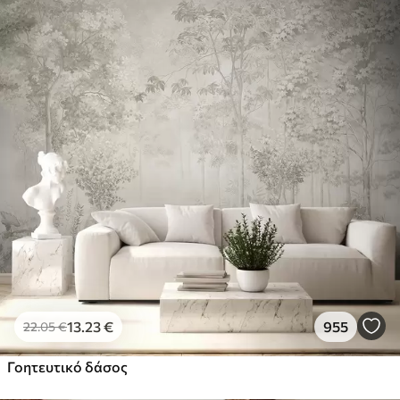
13
.23
€
955
22
.05
€
Γοητευτικό δάσος