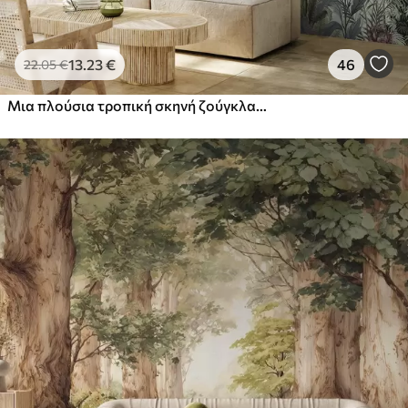
13
.23
€
46
22
.05
€
Μια πλούσια τροπική σκηνή ζούγκλας με διάφορους φοίνικες, μεγάλα φύλλα και πολύχρωμα λουλούδια στο προσκήνιο