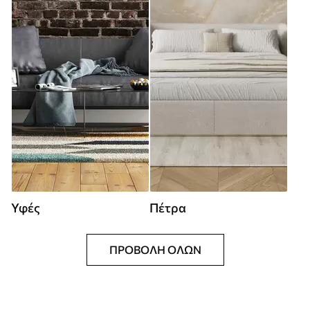
Υφές
Πέτρα
ΠΡΟΒΟΛΉ ΌΛΩΝ