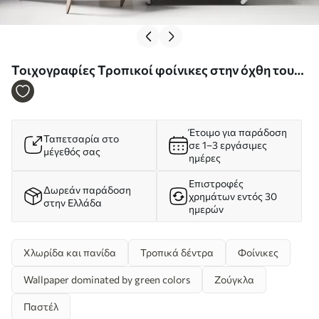
Τοιχογραφίες Τροπικοί φοίνικες στην όχθη του
ποταμού, ακουαρέλα Nr. w01728
Έτοιμο για παράδοση
Ταπετσαρία στο
σε 1–3 εργάσιμες
μέγεθός σας
ημέρες
Επιστροφές
Δωρεάν παράδοση
χρημάτων εντός 30
στην Ελλάδα
ημερών
Χλωρίδα και πανίδα
Τροπικά δέντρα
Φοίνικες
Wallpaper dominated by green colors
Ζούγκλα
Παστέλ