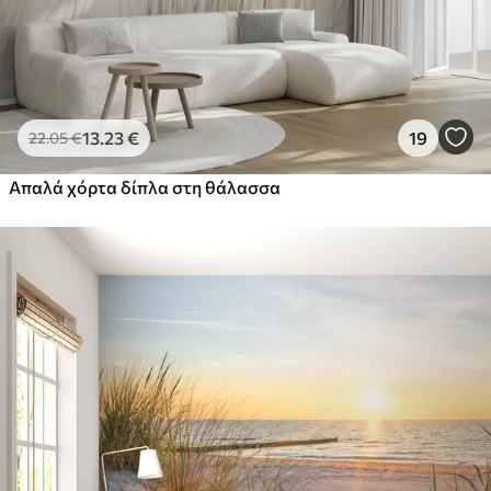
13
.23
€
19
22
.05
€
Απαλά χόρτα δίπλα στη θάλασσα