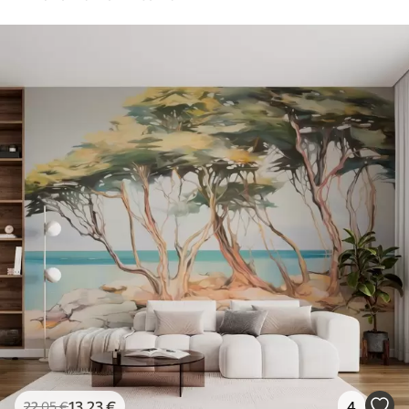
13
.23
€
4
22
.05
€