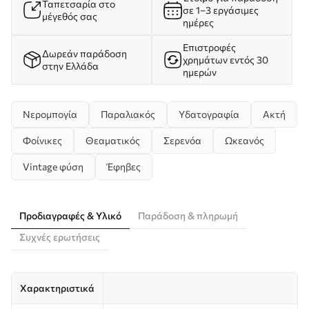
Ταπετσαρία στο
σε 1–3 εργάσιμες
μέγεθός σας
ημέρες
Επιστροφές
Δωρεάν παράδοση
χρημάτων εντός 30
στην Ελλάδα
ημερών
Νερομπογία
Παραλιακός
Υδατογραφία
Ακτή
Φοίνικες
Θεαματικός
Σερενόα
Ωκεανός
Vintage φύση
Έφηβες
Προδιαγραφές & Υλικό
Παράδοση & πληρωμή
Συχνές ερωτήσεις
Χαρακτηριστικά