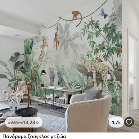
13
.23
€
1.7k
22
.05
€
Πανόραμα ζούγκλας με ζώα