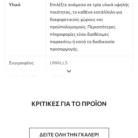
Υλικό
Επιλέξτε ανάμεσα σε τρία υλικά υψηλής
ποιότητας, το καθένα κατάλληλο για
διαφορετικούς χώρους και
προϋπολογισμούς. Περισσότερες
πληροφορίες είναι διαθέσιμες
παρακάτω ή κατά τη διαδικασία
προσαρμογής.
Συγγραφέας
UWALLS
Αριθμός άρθρου
u97312
Παραγωγή
Η εικόνα εκτυπώνεται στο μέγεθος που
έχετε ορίσει και κόβεται σε
ΚΡΙΤΙΚΈΣ ΓΙΑ ΤΟ ΠΡΟΪΌΝ
πανομοιότυπες λωρίδες πλάτους έως
50 cm.
Επιπλέον
Μπορείτε να προσθέσετε μια
επίστρωση βερνικιού και/ή κόλλα
ΔΕΊΤΕ ΌΛΗ ΤΗΝ ΓΚΑΛΕΡΊ