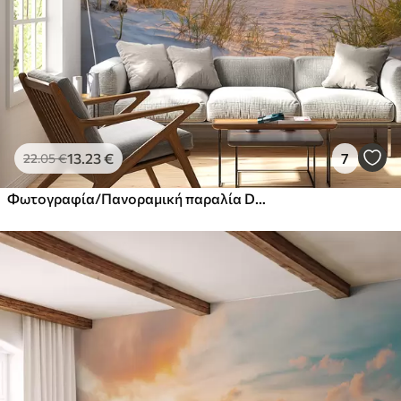
13
.23
€
7
22
.05
€
Φωτογραφία/Πανοραμική παραλία Dunes με ηλιοβασίλεμα