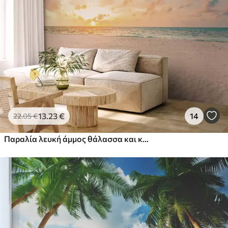
13
.23
€
14
22
.05
€
Παραλία λευκή άμμος θάλασσα και κύματα