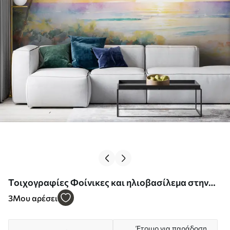
Τοιχογραφίες Φοίνικες και ηλιοβασίλεμα στην
παραλία Nr. u97312
3
Μου αρέσει
Έτοιμο για παράδοση