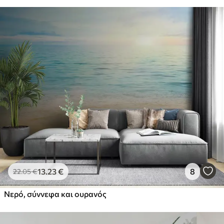
13
.23
€
8
22
.05
€
Νερό, σύννεφα και ουρανός