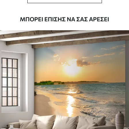
ταπετσαρίας.
Καθαρισμός
Η ταπετσαρία μπορεί να καθαριστεί
ΜΠΟΡΕΊ ΕΠΊΣΗΣ ΝΑ ΣΑΣ ΑΡΈΣΕΙ
απαλά με ένα μαλακό σφουγγάρι. Οι
ταπετσαρίες με βερνίκι μπορούν να
καθαριστούν με νερό.
Μέθοδος
Απρόσκοπτη εφαρμογή
εφαρμογής
Διαθέσιμα υλικά
Στάνταρ
44
.98
26
.99
€
/m²
Πρίμιουμ
56
.67
34
.00
€
/m²