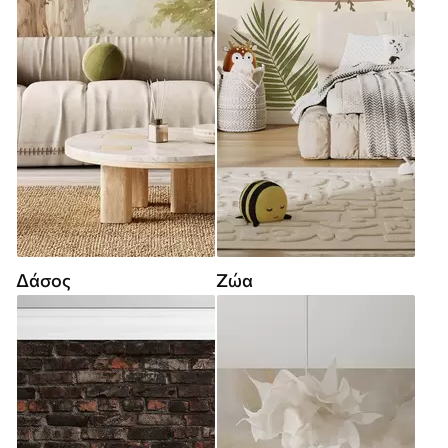
Δάσος
Ζώα