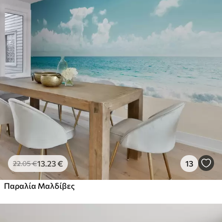
13
.23
€
13
22
.05
€
Παραλία Μαλδίβες