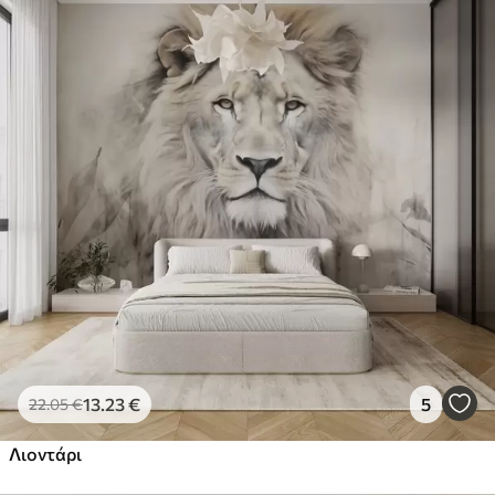
13
.23
€
5
22
.05
€
Λιοντάρι