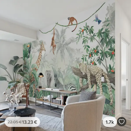
13
.23
€
1.7k
22
.05
€