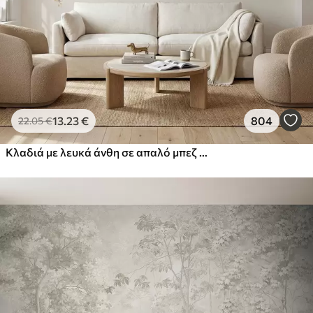
13
.23
€
804
22
.05
€
Κλαδιά με λευκά άνθη σε απαλό μπεζ φόντο