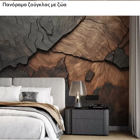
Πανόραμα ζούγκλας με ζώα