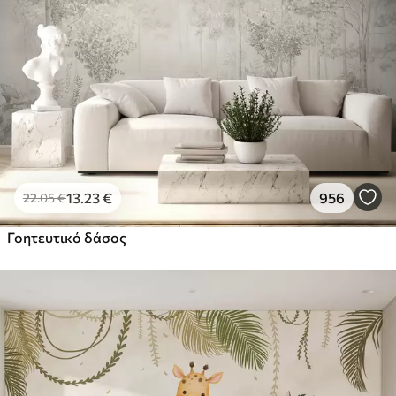
13
.23
€
956
22
.05
€
Γοητευτικό δάσος