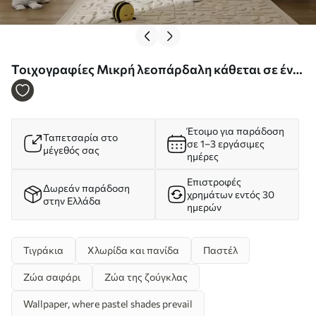
Τοιχογραφίες Μικρή λεοπάρδαλη κάθεται σε ένα
κλαδί ανάμεσα σε φύλλα ακουαρέλα Nr. w00889
Έτοιμο για παράδοση
Ταπετσαρία στο
σε 1–3 εργάσιμες
μέγεθός σας
ημέρες
Επιστροφές
Δωρεάν παράδοση
χρημάτων εντός 30
στην Ελλάδα
ημερών
Τιγράκια
Χλωρίδα και πανίδα
Παστέλ
Ζώα σαφάρι
Ζώα της ζούγκλας
Wallpaper, where pastel shades prevail