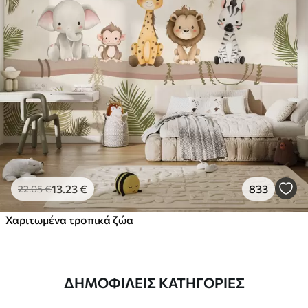
13
.23
€
833
22
.05
€
Χαριτωμένα τροπικά ζώα
ΔΗΜΟΦΙΛΕΊΣ ΚΑΤΗΓΟΡΊΕΣ