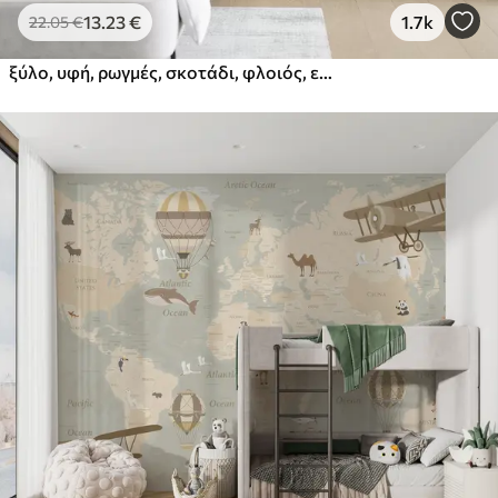
13
.23
€
1.7k
22
.05
€
ξύλο, υφή, ρωγμές, σκοτάδι, φλοιός, επιφάνεια