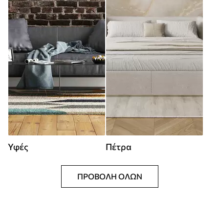
Υφές
Πέτρα
ΠΡΟΒΟΛΉ ΌΛΩΝ