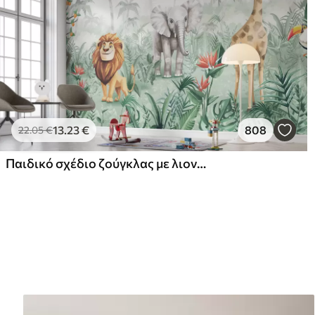
13
.23
€
808
22
.05
€
Παιδικό σχέδιο ζούγκλας με λιοντάρι, καμηλοπάρδαλη, ελέφαντα και παπαγάλους