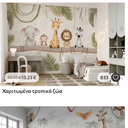
13
.23
€
833
22
.05
€
Χαριτωμένα τροπικά ζώα