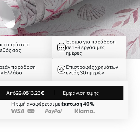
Έτοιμο για παράδοση
πετσαρία στο
σε 1–3 εργάσιμες
γεθός σας
ημέρες
ρεάν παράδοση
Επιστροφές χρημάτων
ην Ελλάδα
εντός 30 ημερών
από
22
.05
13
.23
€
Εμφάνιση τιμής
Η τιμή αναφέρεται με
έκπτωση 40%
.