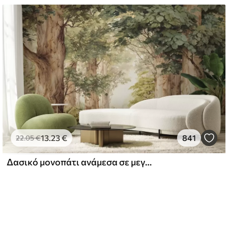
13
.23
€
841
22
.05
€
Δασικό μονοπάτι ανάμεσα σε μεγαλοπρεπή δέντρα σε στυλ ακουαρέλας