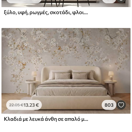
ξύλο, υφή, ρωγμές, σκοτάδι, φλοιός, επιφάνεια
l and Stick
67
49
.00
€
/m²
13
.23
€
803
22
.05
€
Κλαδιά με λευκά άνθη σε απαλό μπεζ φόντο