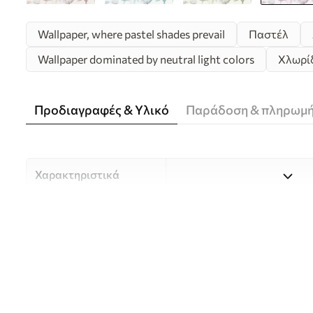
Wallpaper, where pastel shades prevail
Παστέλ
Wallpaper dominated by neutral light colors
Χλωρίδ
Προδιαγραφές & Υλικό
Παράδοση & πληρωμ
Χαρακτηριστικά
Υλικό
Επιλέξτε ανάμεσα σε τρία 
κατάλληλο για διαφορετι
Περισσότερες πληροφορίες
διαδικασία προσαρμογής.
Συγγραφέας
UWALLS