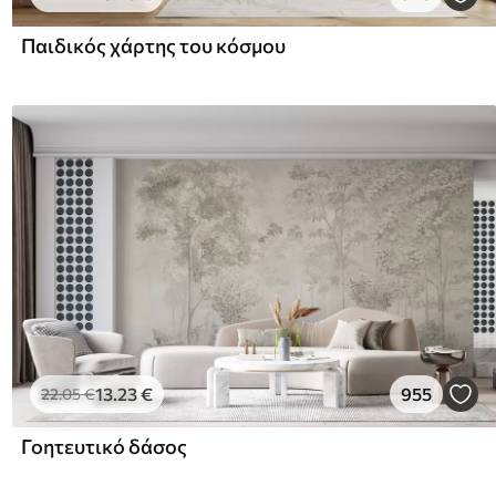
Παιδικός χάρτης του κόσμου
13
.23
€
955
22
.05
€
Γοητευτικό δάσος