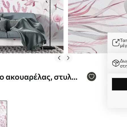
Τα
μέ
Δω
στ
ο ακουαρέλας, στυλ
κι, ροζ χρώματα Nr.