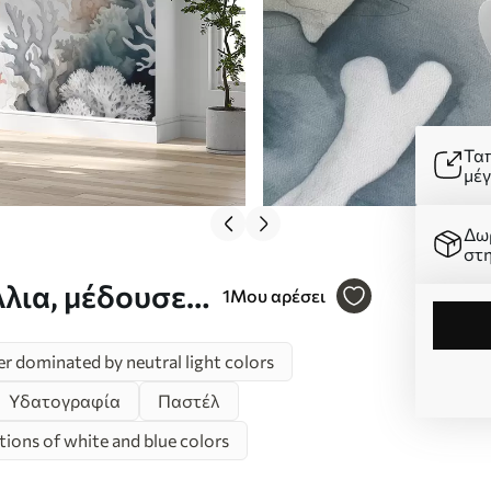
Τα
μέ
Δω
στ
λια, μέδουσες
1
Μου αρέσει
λε, κόκκινο Nr.
r dominated by neutral light colors
Υδατογραφία
Παστέλ
ions of white and blue colors