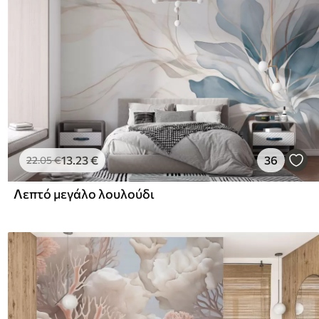
13
.23
€
36
22
.05
€
Λεπτό μεγάλο λουλούδι