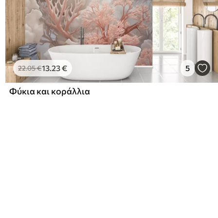
13
.23
€
5
22
.05
€
Φύκια και κοράλλια