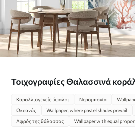
Τοιχογραφίες Θαλασσινά κοράλ
κολυμπούν, ακουαρέλα, γκρι, μπ
Κοραλλιογενείς ύφαλοι
Νερομπογία
Wallpape
w00819
Ωκεανός
Wallpaper, where pastel shades prevail
Αφρός της θάλασσας
Wallpaper with equal proport