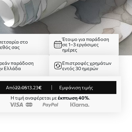
Έτοιμο για παράδοση
πετσαρία στο
σε 1–3 εργάσιμες
γεθός σας
ημέρες
ρεάν παράδοση
Επιστροφές χρημάτων
ην Ελλάδα
εντός 30 ημερών
από
22
.05
13
.23
€
Εμφάνιση τιμής
Η τιμή αναφέρεται με
έκπτωση 40%
.