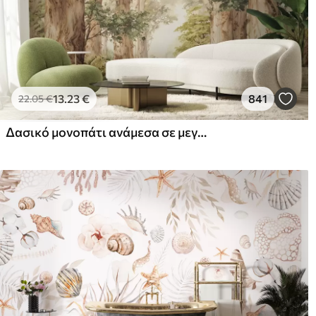
13
.23
€
841
22
.05
€
Δασικό μονοπάτι ανάμεσα σε μεγαλοπρεπή δέντρα σε στυλ ακουαρέλας