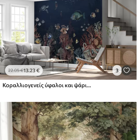
13
.23
€
3
22
.05
€
Κοραλλιογενείς ύφαλοι και ψάρια στα βάθη του κόλπου