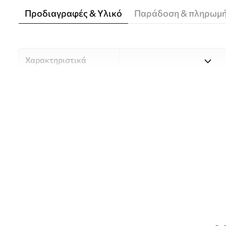
Προδιαγραφές & Υλικό
Παράδοση & πληρωμ
Χαρακτηριστικά
Υλικό
Επιλέξτε ανάμεσα σε τρία 
κατάλληλο για διαφορετι
Περισσότερες πληροφορίες
διαδικασία προσαρμογής.
Συγγραφέας
UWALLS
Αριθμός άρθρου
w00819
Παραγωγή
Η εικόνα εκτυπώνεται στο 
πανομοιότυπες λωρίδες πλ