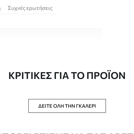
ή
Συχνές ερωτήσεις
υλικά υψηλής ποιότητας, το καθένα
κούς χώρους και προϋπολογισμούς.
 είναι διαθέσιμες παρακάτω ή κατά τη
ΚΡΙΤΙΚΈΣ ΓΙΑ ΤΟ ΠΡΟΪΌΝ
ΔΕΊΤΕ ΌΛΗ ΤΗΝ ΓΚΑΛΕΡΊ
μέγεθος που έχετε ορίσει και κόβεται σε
άτους έως 50 cm.