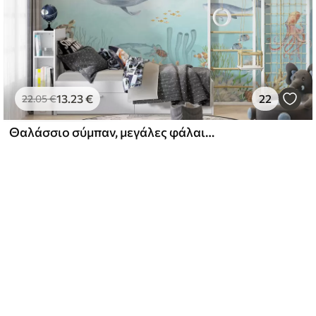
13
.23
€
22
22
.05
€
Θαλάσσιο σύμπαν, μεγάλες φάλαινες, ψάρια και χελώνες