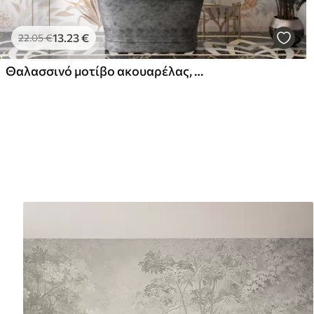
13
.23
€
22
.05
€
Θαλασσινό μοτίβο ακουαρέλας, boho style, κοχύλια, κοράλλια, βαμβάκι, μπεζ χρώματα