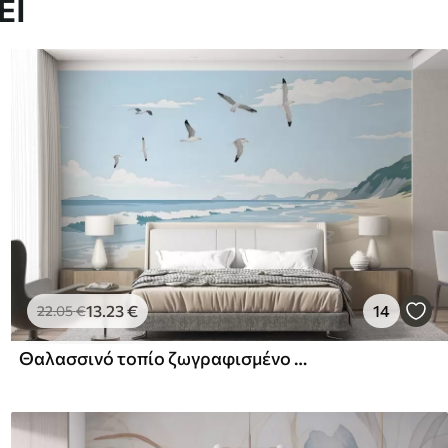
ΕΙ
13
.23
€
14
22
.05
€
Θαλασσινό τοπίο ζωγραφισμένο με λαδομπογιά