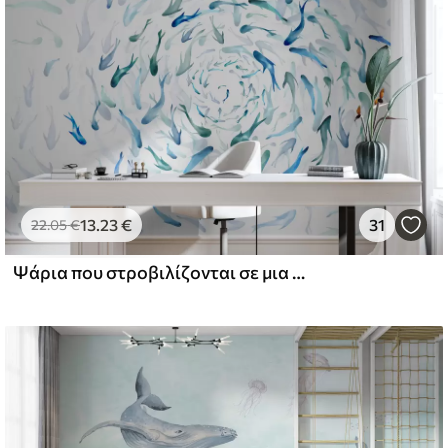
13
.23
€
31
22
.05
€
Ψάρια που στροβιλίζονται σε μια δίνη, χορός ψαριών, ακουαρέλα, καρχαρίας, αφηρημένη σύνθεση, μινιμαλισμός, μπλε, πράσινο χρώμα