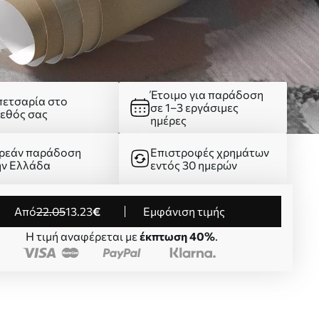
Έτοιμο για παράδοση
πετσαρία στο
σε 1–3 εργάσιμες
γεθός σας
ημέρες
ρεάν παράδοση
Επιστροφές χρημάτων
ην Ελλάδα
εντός 30 ημερών
από
22
.05
13
.23
€
Εμφάνιση τιμής
Η τιμή αναφέρεται με
έκπτωση 40%
.