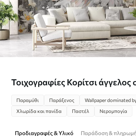
Τοιχογραφίες Κορίτσι άγγελος 
με λάδι Nr. w00761
Παραμύθι
Παράξενος
Wallpaper dominated by 
Χλωρίδα και πανίδα
Παστέλ
Νερομπογία
Προδιαγραφές & Υλικό
Παράδοση & πληρωμ