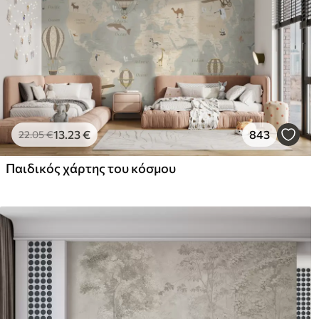
13
.23
€
843
22
.05
€
Παιδικός χάρτης του κόσμου