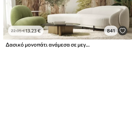
13
.23
€
841
22
.05
€
Δασικό μονοπάτι ανάμεσα σε μεγαλοπρεπή δέντρα σε στυλ ακουαρέλας