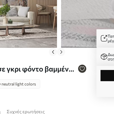
Τα
μέ
Δω
στ
σε γκρι φόντο βαμμένο
neutral light colors
ή
Συχνές ερωτήσεις