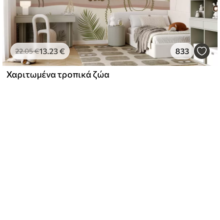
13
.23
€
833
22
.05
€
Χαριτωμένα τροπικά ζώα