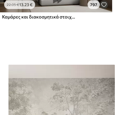
13
.23
€
797
22
.05
€
Καμάρες και διακοσμητικά στοιχεία σε στυλ boho