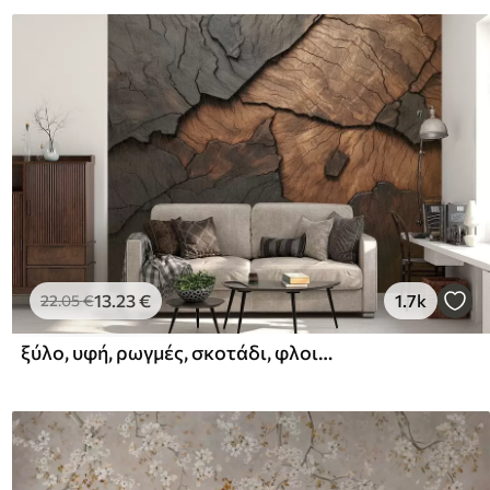
13
.23
€
1.7k
22
.05
€
ξύλο, υφή, ρωγμές, σκοτάδι, φλοιός, επιφάνεια