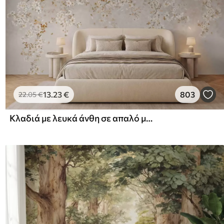
13
.23
€
803
22
.05
€
Κλαδιά με λευκά άνθη σε απαλό μπεζ φόντο