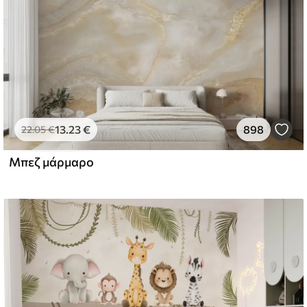
13
.23
€
898
22
.05
€
Μπεζ μάρμαρο