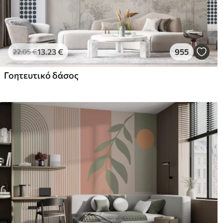
13
.23
€
955
22
.05
€
Γοητευτικό δάσος