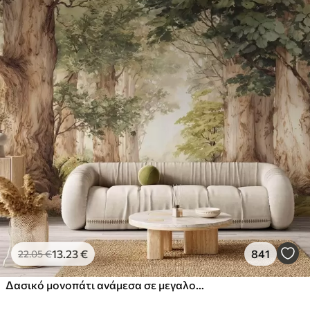
13
.23
€
841
22
.05
€
Δασικό μονοπάτι ανάμεσα σε μεγαλοπρεπή δέντρα σε στυλ ακουαρέλας