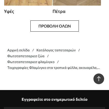
Υφές
Πέτρα
ΠΡΟΒΟΛΉ ΌΛΩΝ
Αρχική σελίδα
Κατάλογος ταπετσαριών
Φωτοταπετσαριεσ ζώα
Φωτοταπετσαριεσ φλαμίνγκο
Τοιχογραφίες Φλαμίνγκο στα τροπικά φύλλα, ακουαρέλα,
ροζ και λαδί χρώματα Nr. w00505v1
Εγγραφείτε στο ενημερωτικό δελτίο