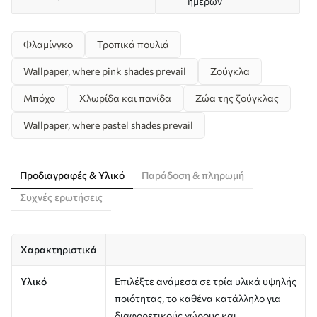
ημερών
Φλαμίνγκο
Τροπικά πουλιά
Wallpaper, where pink shades prevail
Ζούγκλα
Μπόχο
Χλωρίδα και πανίδα
Ζώα της ζούγκλας
Wallpaper, where pastel shades prevail
Προδιαγραφές & Υλικό
Παράδοση & πληρωμή
Συχνές ερωτήσεις
Χαρακτηριστικά
Υλικό
Επιλέξτε ανάμεσα σε τρία υλικά υψηλής
ποιότητας, το καθένα κατάλληλο για
διαφορετικούς χώρους και