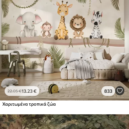
13
.23
€
833
22
.05
€
Χαριτωμένα τροπικά ζώα