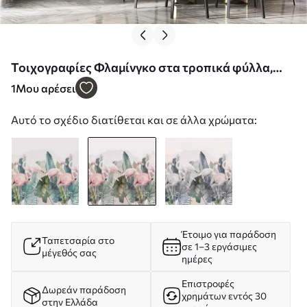
Τοιχογραφίες Φλαμίνγκο στα τροπικά φύλλα,
ακουαρέλα, ροζ και λαδί χρώματα Nr. w00505v1
1
Μου αρέσει
Αυτό το σχέδιο διατίθεται και σε άλλα χρώματα:
Έτοιμο για παράδοση
Ταπετσαρία στο
σε 1–3 εργάσιμες
μέγεθός σας
ημέρες
Επιστροφές
Δωρεάν παράδοση
χρημάτων εντός 30
στην Ελλάδα