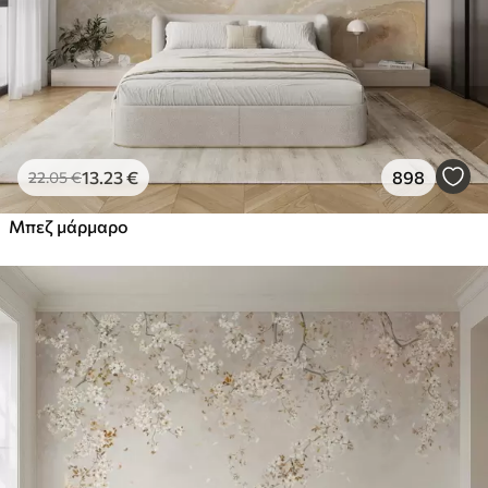
13
.23
€
898
22
.05
€
Μπεζ μάρμαρο