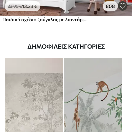
13
.23
€
808
22
.05
€
Παιδικό σχέδιο ζούγκλας με λιοντάρι, καμηλοπάρδαλη, ελέφαντα και παπαγάλους
ΔΗΜΟΦΙΛΕΊΣ ΚΑΤΗΓΟΡΊΕΣ