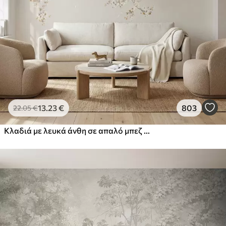
13
.23
€
803
22
.05
€
Κλαδιά με λευκά άνθη σε απαλό μπεζ φόντο