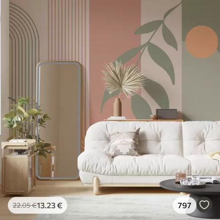
13
.23
€
797
22
.05
€