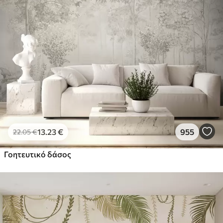
13
.23
€
955
22
.05
€
Γοητευτικό δάσος