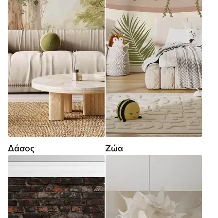
Δάσος
Ζώα