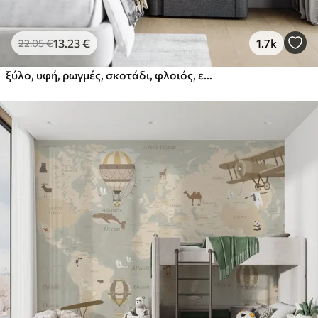
13
.23
€
1.7k
22
.05
€
ξύλο, υφή, ρωγμές, σκοτάδι, φλοιός, επιφάνεια