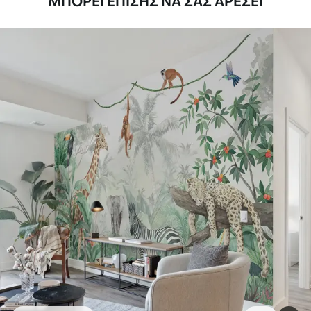
ΜΠΟΡΕΊ ΕΠΊΣΗΣ ΝΑ ΣΑΣ ΑΡΈΣΕΙ
απαλά με ένα μαλακό σφουγγάρι. Οι
ταπετσαρίες με βερνίκι μπορούν να
καθαριστούν με νερό.
Μέθοδος
Απρόσκοπτη εφαρμογή
εφαρμογής
Διαθέσιμα υλικά
Στάνταρ
44
.98
26
.99
€
/m²
Πρίμιουμ
56
.67
34
.00
€
/m²
Premium βινύλιο