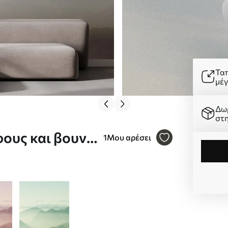
Τα
μέ
Δω
στ
φους και βουνά
1
Μου αρέσει