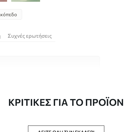
ικόπεδο
ή
Συχνές ερωτήσεις
υλικά υψηλής ποιότητας, το καθένα
κούς χώρους και προϋπολογισμούς.
 είναι διαθέσιμες παρακάτω ή κατά τη
ΚΡΙΤΙΚΈΣ ΓΙΑ ΤΟ ΠΡΟΪΌΝ