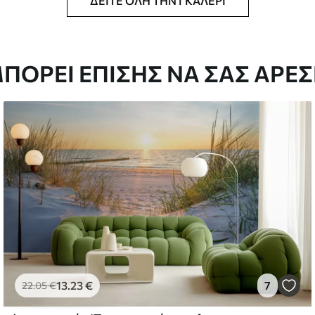
ΔΕΊΤΕ ΌΛΗ ΤΗΝ ΓΚΑΛΕΡΊ
μέγεθος που έχετε ορίσει και κόβεται σε
ΠΟΡΕΊ ΕΠΊΣΗΣ ΝΑ ΣΑΣ ΑΡΈΣ
άτους έως 50 cm.
ια επίστρωση βερνικιού και/ή κόλλα
αθαριστεί απαλά με ένα μαλακό σφουγγάρι.
 μπορούν να καθαριστούν με νερό.
13
.23
€
7
22
.05
€
ίμιουμ
67
34
.00
€
/m²