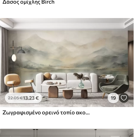
Δάσος ομίχλης Birch
Premium βινύλιο
Pee
65
.00
81
.
39
.00
€
/m²
13
.23
€
19
22
.05
€
Ζωγραφισμένο ορεινό τοπίο ακουαρέλας