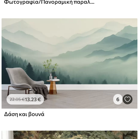
Φωτογραφία/Πανοραμική παραλία Dunes με ηλιοβασίλεμα
l and Stick
67
49
.00
€
/m²
13
.23
€
6
22
.05
€
Δάση και βουνά