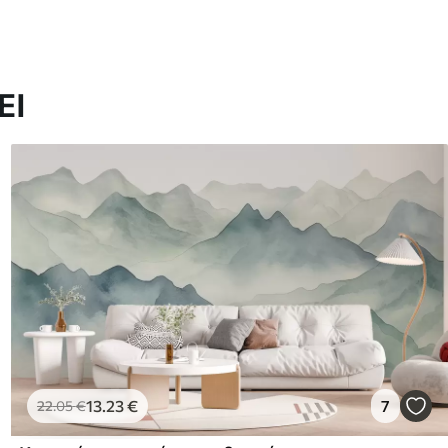
ΕΙ
13
.23
€
7
22
.05
€