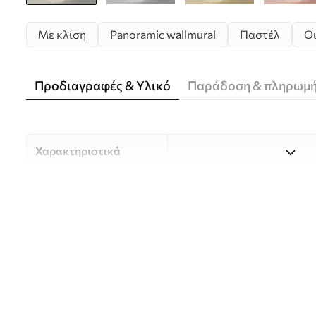
Με κλίση
Panoramic wallmural
Παστέλ
Ο
Προδιαγραφές & Υλικό
Παράδοση & πληρωμ
Χαρακτηριστικά
Υλικό
Επιλέξτε ανάμεσα σε τρία 
κατάλληλο για διαφορετι
Περισσότερες πληροφορίες
διαδικασία προσαρμογής.
Συγγραφέας
UWALLS
Αριθμός άρθρου
u99719