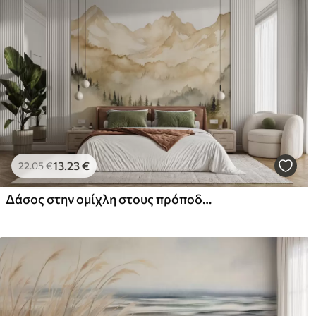
13
.23
€
22
.05
€
Δάσος στην ομίχλη στους πρόποδες των βραχωδών μπεζ βουνών ακουαρέλα εικονογράφηση