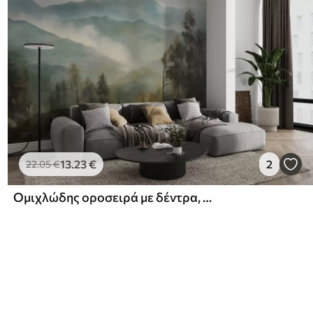
13
.23
€
2
22
.05
€
Ομιχλώδης οροσειρά με δέντρα, ομίχλη, συννεφιασμένο ουρανό, απαλά χρώματα, στυλ ζωγραφικής τοπίου