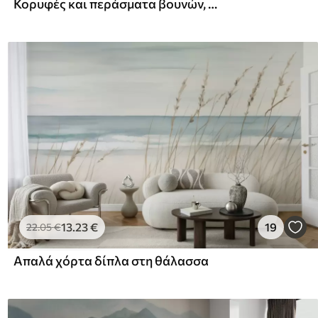
Κορυφές και περάσματα βουνών, ακουαρέλα, τοπίο, τοπίο, μπλε, γκρι χρώμα
13
.23
€
19
22
.05
€
Απαλά χόρτα δίπλα στη θάλασσα