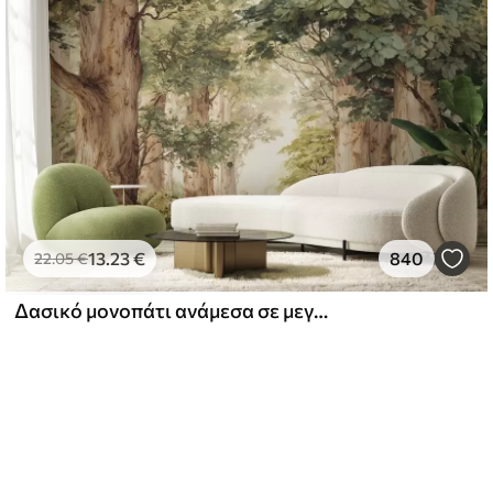
13
.23
€
840
22
.05
€
Δασικό μονοπάτι ανάμεσα σε μεγαλοπρεπή δέντρα σε στυλ ακουαρέλας