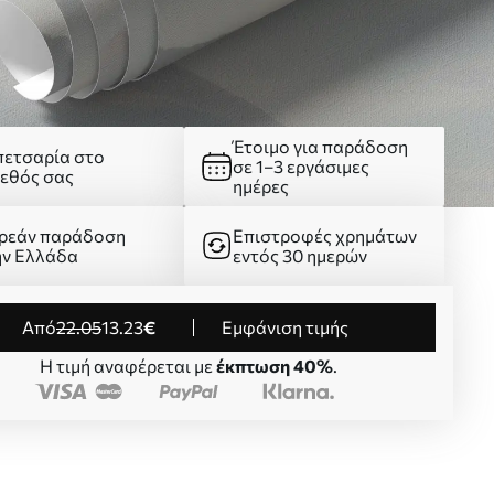
Έτοιμο για παράδοση
πετσαρία στο
σε 1–3 εργάσιμες
γεθός σας
ημέρες
ρεάν παράδοση
Επιστροφές χρημάτων
ην Ελλάδα
εντός 30 ημερών
από
22
.05
13
.23
€
Εμφάνιση τιμής
Η τιμή αναφέρεται με
έκπτωση 40%
.