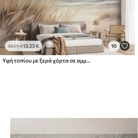
13
.23
€
10
22
.05
€
Υφή τοπίου με ξερά χόρτα σε αμμώδη παραλία, με τον ωκεανό και τον ουρανό στο βάθος