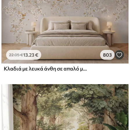
13
.23
€
803
22
.05
€
Κλαδιά με λευκά άνθη σε απαλό μπεζ φόντο