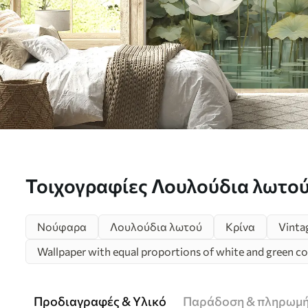
Τοιχογραφίες Λουλούδια λωτού 
ζούγκλα, τροπική τέχνη, πράσιν
Νούφαρα
Λουλούδια λωτού
Κρίνα
Vinta
u99454d1
Wallpaper with equal proportions of white and green co
Προδιαγραφές & Υλικό
Παράδοση & πληρωμ