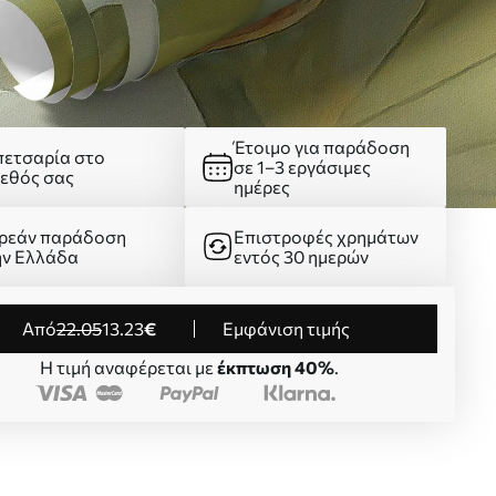
Έτοιμο για παράδοση
πετσαρία στο
σε 1–3 εργάσιμες
γεθός σας
ημέρες
ρεάν παράδοση
Επιστροφές χρημάτων
ην Ελλάδα
εντός 30 ημερών
από
22
.05
13
.23
€
Εμφάνιση τιμής
Η τιμή αναφέρεται με
έκπτωση 40%
.