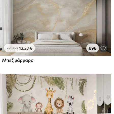
13
.23
€
898
22
.05
€
Μπεζ μάρμαρο