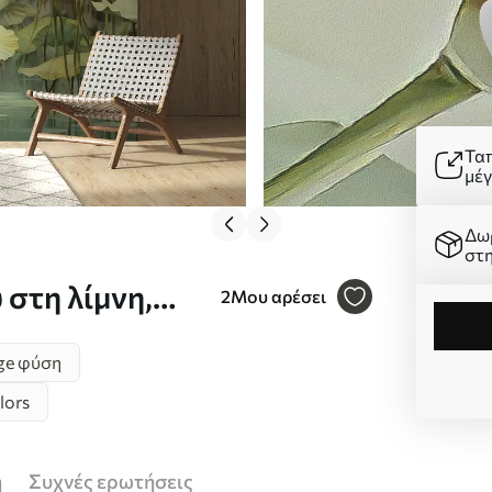
Τα
μέ
Δω
στ
στη λίμνη,
2
Μου αρέσει
ο Nr.
ge φύση
lors
ή
Συχνές ερωτήσεις