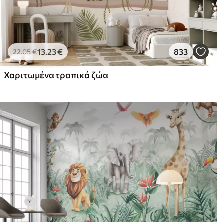
13
.23
€
833
22
.05
€
Χαριτωμένα τροπικά ζώα