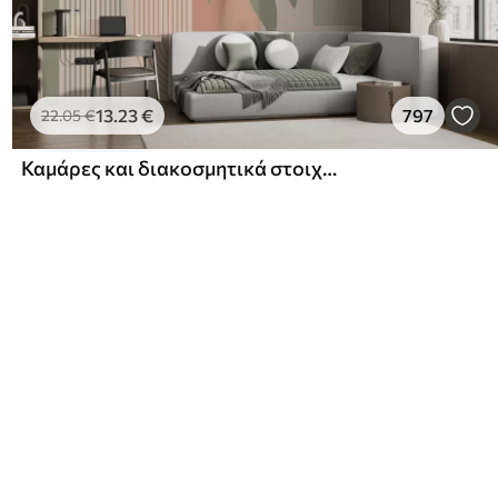
13
.23
€
797
22
.05
€
Καμάρες και διακοσμητικά στοιχεία σε στυλ boho