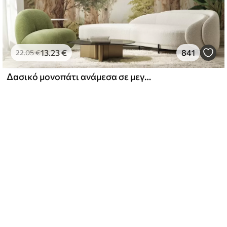
13
.23
€
841
22
.05
€
Δασικό μονοπάτι ανάμεσα σε μεγαλοπρεπή δέντρα σε στυλ ακουαρέλας