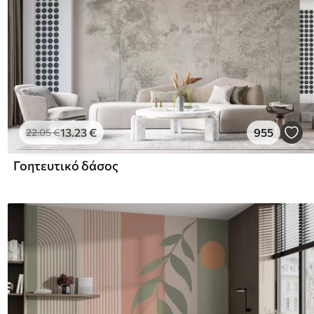
13
.23
€
955
22
.05
€
Γοητευτικό δάσος