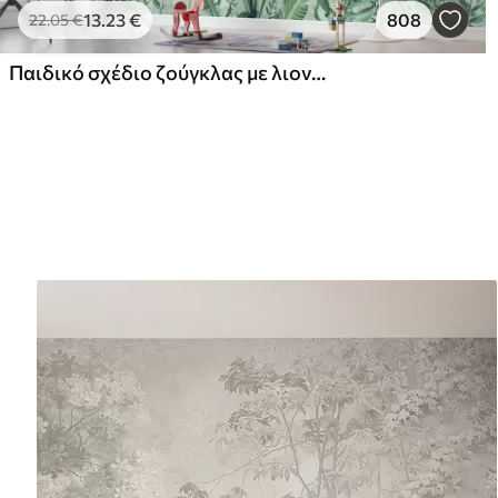
13
.23
€
808
22
.05
€
Παιδικό σχέδιο ζούγκλας με λιοντάρι, καμηλοπάρδαλη, ελέφαντα και παπαγάλους