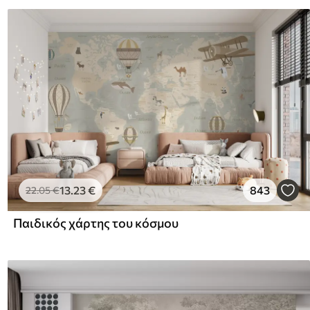
13
.23
€
843
22
.05
€
Παιδικός χάρτης του κόσμου