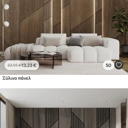
Στάνταρ
44
.98
26
.99
€
/m²
Πρίμιουμ
56
.67
34
.00
€
/m²
Premium βινύλιο
65
.00
39
.00
€
/m²
13
.23
€
50
22
.05
€
Ξύλινο πάνελ
Peel and Stick
81
.67
49
.00
€
/m²