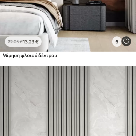
13
.23
€
6
22
.05
€
Μίμηση φλοιού δέντρου