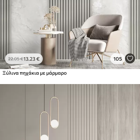
13
.23
€
105
22
.05
€
Ξύλινα πηχάκια με μάρμαρο