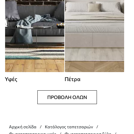
Υφές
Πέτρα
ΠΡΟΒΟΛΉ ΌΛΩΝ
Αρχική σελίδα
Κατάλογος ταπετσαριών
Φωτοταπετσαριεσ υφές
Φωτοταπετσαριεσ ξύλο