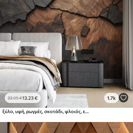
13
.23
€
1.7k
22
.05
€
ξύλο, υφή, ρωγμές, σκοτάδι, φλοιός, επιφάνεια