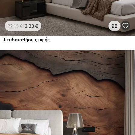
13
.23
€
98
22
.05
€
Ψευδαισθήσεις υφής