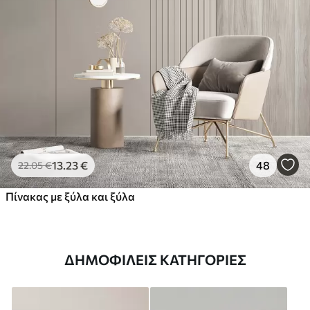
13
.23
€
48
22
.05
€
Πίνακας με ξύλα και ξύλα
ΔΗΜΟΦΙΛΕΊΣ ΚΑΤΗΓΟΡΊΕΣ