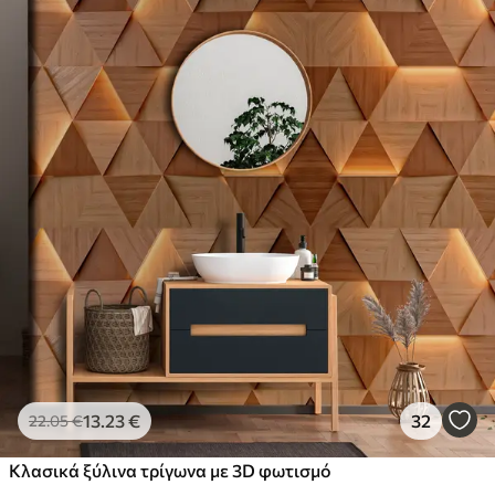
13
.23
€
32
22
.05
€
Κλασικά ξύλινα τρίγωνα με 3D φωτισμό