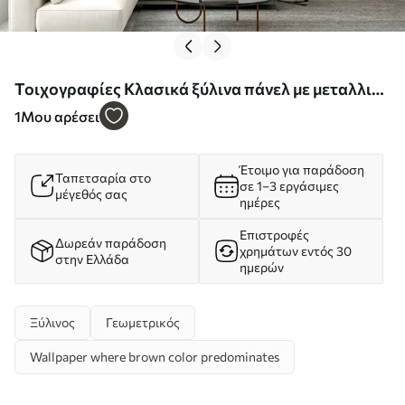
Τοιχογραφίες Κλασικά ξύλινα πάνελ με μεταλλικά
διακοσμητικά ένθετα Nr. u99386
1
Μου αρέσει
Έτοιμο για παράδοση
Ταπετσαρία στο
σε 1–3 εργάσιμες
μέγεθός σας
ημέρες
Επιστροφές
Δωρεάν παράδοση
χρημάτων εντός 30
στην Ελλάδα
ημερών
Ξύλινος
Γεωμετρικός
Wallpaper where brown color predominates