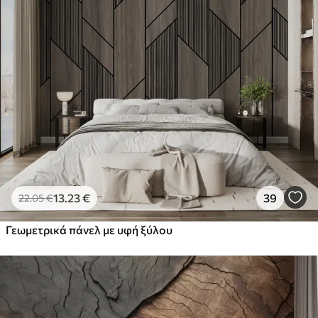
13
.23
€
39
22
.05
€
Γεωμετρικά πάνελ με υφή ξύλου