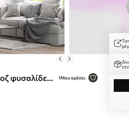
Τα
μέ
Δω
στ
ροζ φυσαλίδες
1
Μου αρέσει