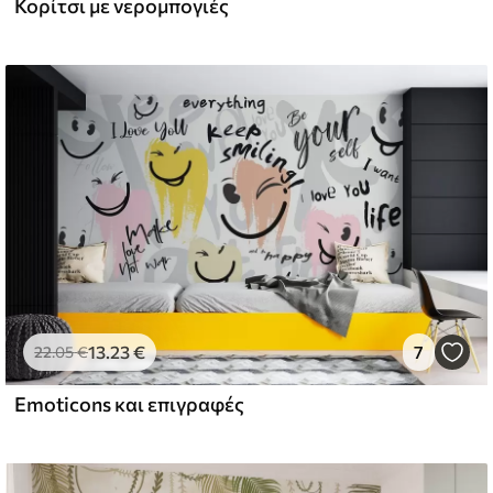
Κορίτσι με νερομπογιές
l and Stick
67
49
.00
€
/m²
13
.23
€
7
22
.05
€
Emoticons και επιγραφές