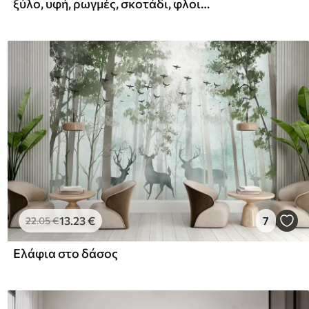
ξύλο, υφή, ρωγμές, σκοτάδι, φλοιός, επιφάνεια
13
.23
€
7
22
.05
€
Ελάφια στο δάσος