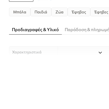
Μπάλα
Παιδιά
Ζώα
Έφηβος
Έφηβες
Προδιαγραφές & Υλικό
Παράδοση & πληρωμ
Χαρακτηριστικά
Υλικό
Επιλέξτε ανάμεσα σε τρία 
κατάλληλο για διαφορετι
Περισσότερες πληροφορίες
διαδικασία προσαρμογής.
Συγγραφέας
UWALLS
Αριθμός άρθρου
u98952