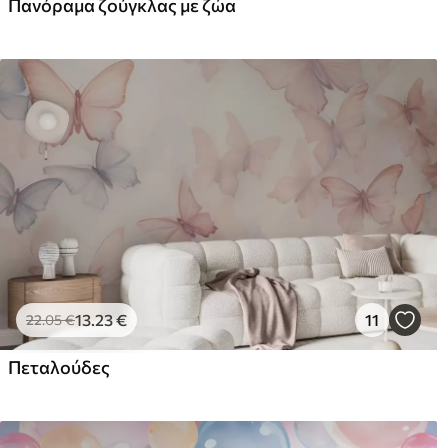
Πανόραμα ζούγκλας με ζώα
Premium βινύλιο
Pee
65
.00
81
.
39
.00
€
/m²
13
.23
€
11
22
.05
€
Πεταλούδες