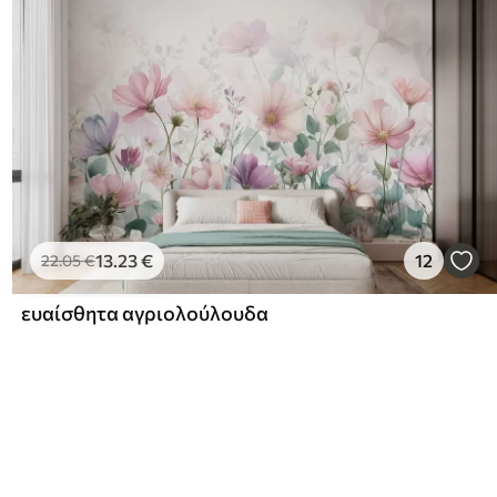
13
.23
€
12
22
.05
€
ευαίσθητα αγριολούλουδα