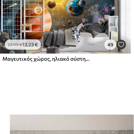
13
.23
€
49
22
.05
€
Μαγευτικός χώρος, ηλιακό σύστημα