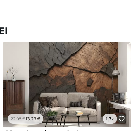
ΕΙ
13
.23
€
1.7k
22
.05
€