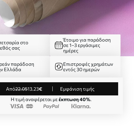
Έτοιμο για παράδοση
πετσαρία στο
σε 1–3 εργάσιμες
γεθός σας
ημέρες
ρεάν παράδοση
Επιστροφές χρημάτων
ην Ελλάδα
εντός 30 ημερών
από
22
.05
13
.23
€
Εμφάνιση τιμής
Η τιμή αναφέρεται με
έκπτωση 40%
.