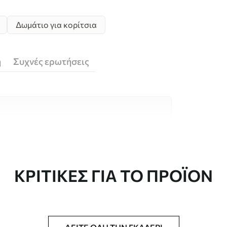
Δωμάτιο για κορίτσια
ή
Συχνές ερωτήσεις
υλικά υψηλής ποιότητας, το καθένα
κούς χώρους και προϋπολογισμούς.
 είναι διαθέσιμες παρακάτω ή κατά τη
ΚΡΙΤΙΚΈΣ ΓΙΑ ΤΟ ΠΡΟΪΌΝ