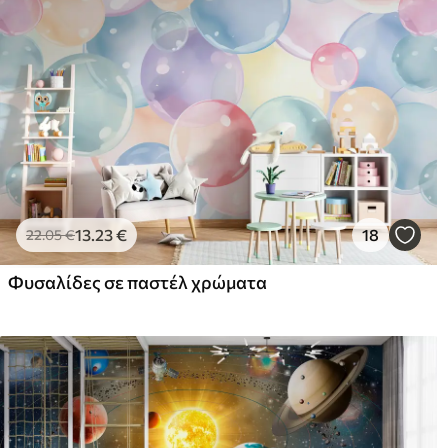
13
.23
€
18
22
.05
€
Φυσαλίδες σε παστέλ χρώματα