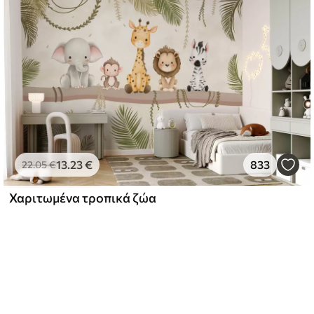
13
.23
€
833
22
.05
€
Χαριτωμένα τροπικά ζώα