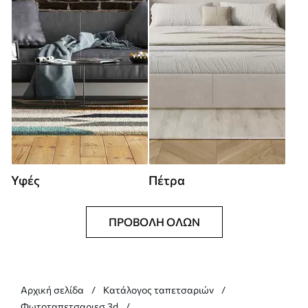
Υφές
Πέτρα
ΠΡΟΒΟΛΉ ΌΛΩΝ
Αρχική σελίδα
Κατάλογος ταπετσαριών
Φωτοταπετσαριεσ 3d