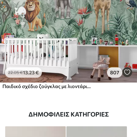
13
.23
€
807
22
.05
€
Παιδικό σχέδιο ζούγκλας με λιοντάρι, καμηλοπάρδαλη, ελέφαντα και παπαγάλους
ΔΗΜΟΦΙΛΕΊΣ ΚΑΤΗΓΟΡΊΕΣ