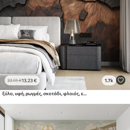
13
.23
€
1.7k
22
.05
€
ξύλο, υφή, ρωγμές, σκοτάδι, φλοιός, επιφάνεια