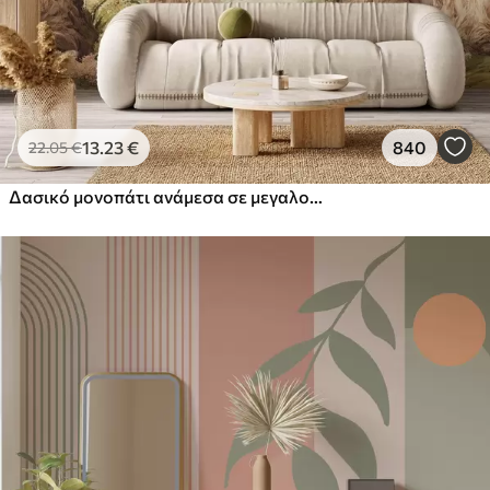
13
.23
€
840
22
.05
€
Δασικό μονοπάτι ανάμεσα σε μεγαλοπρεπή δέντρα σε στυλ ακουαρέλας