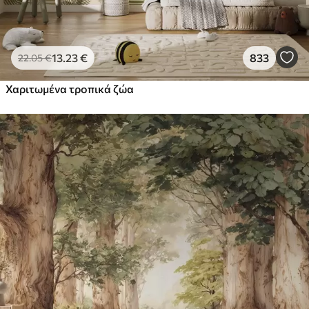
13
.23
€
833
22
.05
€
Χαριτωμένα τροπικά ζώα