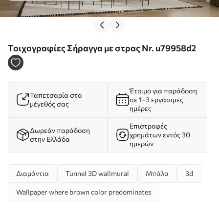
Τοιχογραφίες Σήραγγα με στρας Nr. u79958d2
Έτοιμο για παράδοση
Ταπετσαρία στο
σε 1–3 εργάσιμες
μέγεθός σας
ημέρες
Επιστροφές
Δωρεάν παράδοση
χρημάτων εντός 30
στην Ελλάδα
ημερών
Διαμάντια
Tunnel 3D wallmural
Μπάλα
3d
Wallpaper where brown color predominates