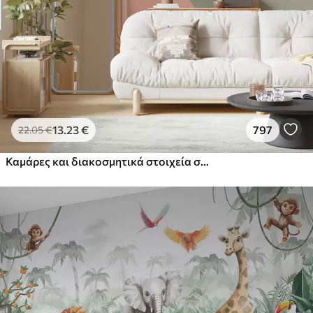
13
.23
€
797
22
.05
€
Καμάρες και διακοσμητικά στοιχεία σε στυλ boho