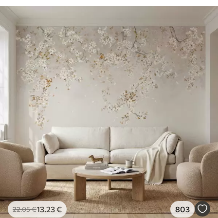
13
.23
€
803
22
.05
€