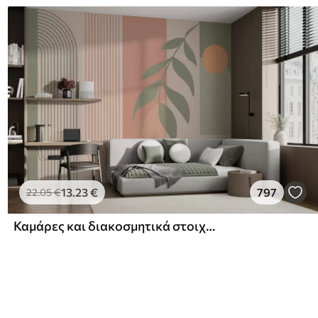
13
.23
€
797
22
.05
€
Καμάρες και διακοσμητικά στοιχεία σε στυλ boho