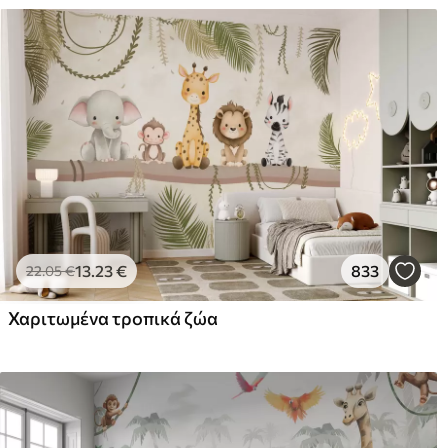
13
.23
€
833
22
.05
€
Χαριτωμένα τροπικά ζώα