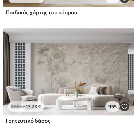
Παιδικός χάρτης του κόσμου
13
.23
€
955
22
.05
€
Γοητευτικό δάσος