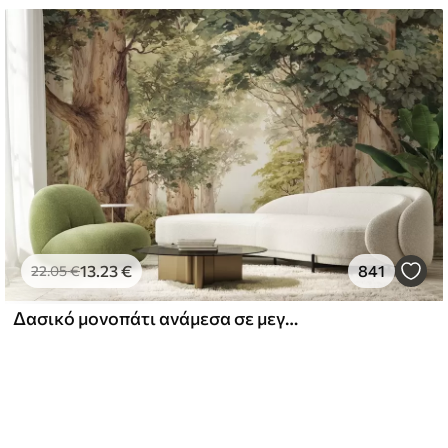
13
.23
€
841
22
.05
€
Δασικό μονοπάτι ανάμεσα σε μεγαλοπρεπή δέντρα σε στυλ ακουαρέλας