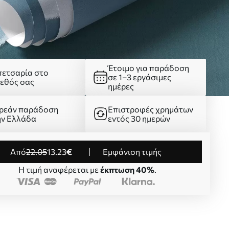
Έτοιμο για παράδοση
πετσαρία στο
σε 1–3 εργάσιμες
γεθός σας
ημέρες
ρεάν παράδοση
Επιστροφές χρημάτων
ην Ελλάδα
εντός 30 ημερών
από
22
.05
13
.23
€
Εμφάνιση τιμής
Η τιμή αναφέρεται με
έκπτωση 40%
.