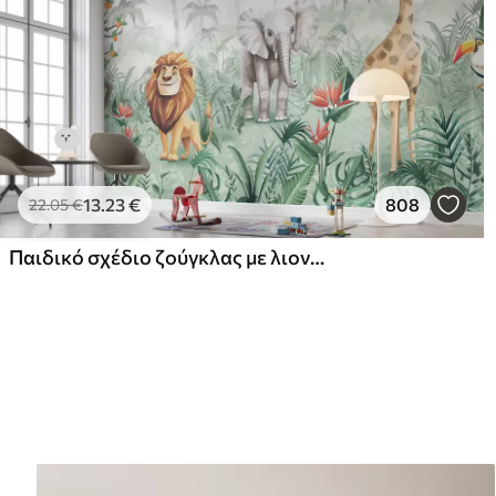
13
.23
€
808
22
.05
€
Παιδικό σχέδιο ζούγκλας με λιοντάρι, καμηλοπάρδαλη, ελέφαντα και παπαγάλους