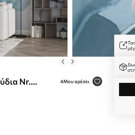
Τα
μέ
Δω
στ
ύδια Nr.
4
Μου αρέσει