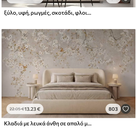
ξύλο, υφή, ρωγμές, σκοτάδι, φλοιός, επιφάνεια
l and Stick
67
49
.00
€
/m²
13
.23
€
803
22
.05
€
Κλαδιά με λευκά άνθη σε απαλό μπεζ φόντο