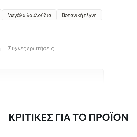
Μεγάλα λουλούδια
Βοτανική τέχνη
ή
Συχνές ερωτήσεις
υλικά υψηλής ποιότητας, το καθένα
κούς χώρους και προϋπολογισμούς.
 είναι διαθέσιμες παρακάτω ή κατά τη
ΚΡΙΤΙΚΈΣ ΓΙΑ ΤΟ ΠΡΟΪΌΝ