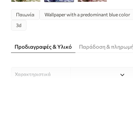
Παιωνία
Wallpaper with a predominant blue color
3d
Προδιαγραφές & Υλικό
Παράδοση & πληρωμ
Χαρακτηριστικά
Υλικό
Επιλέξτε ανάμεσα σε τρία 
κατάλληλο για διαφορετι
Περισσότερες πληροφορίες
διαδικασία προσαρμογής.
Συγγραφέας
UWALLS