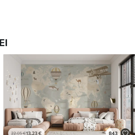
ΕΙ
13
.23
€
843
22
.05
€