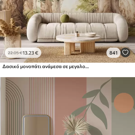
13
.23
€
841
22
.05
€
Δασικό μονοπάτι ανάμεσα σε μεγαλοπρεπή δέντρα σε στυλ ακουαρέλας