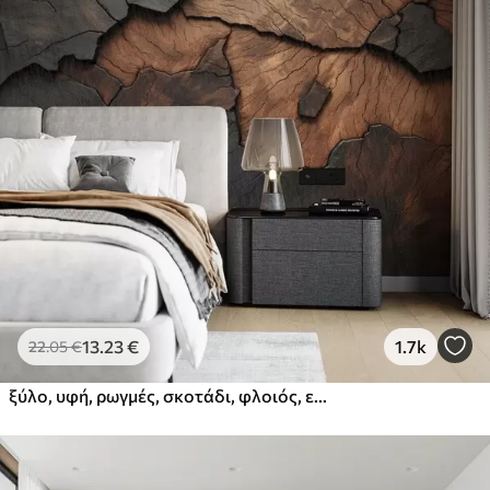
13
.23
€
1.7k
22
.05
€
ξύλο, υφή, ρωγμές, σκοτάδι, φλοιός, επιφάνεια