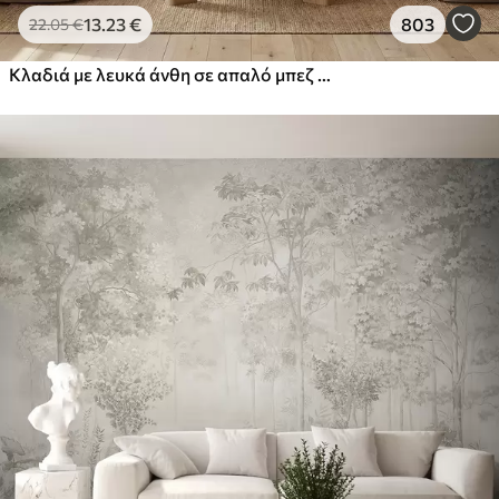
13
.23
€
803
22
.05
€
Κλαδιά με λευκά άνθη σε απαλό μπεζ φόντο