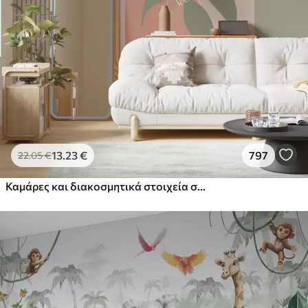
13
.23
€
797
22
.05
€
Καμάρες και διακοσμητικά στοιχεία σε στυλ boho