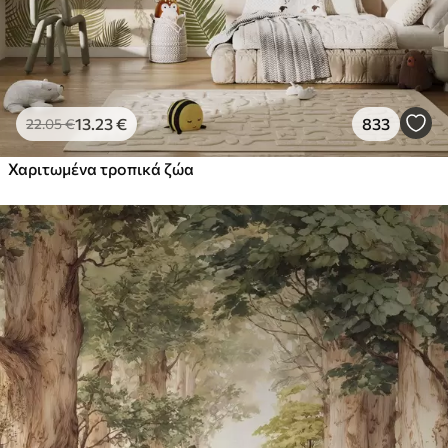
13
.23
€
833
22
.05
€
Χαριτωμένα τροπικά ζώα