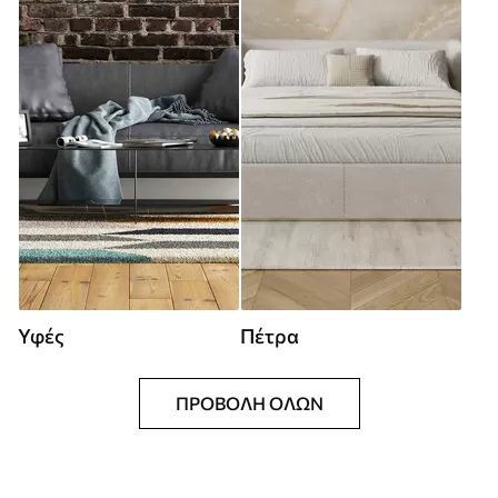
Υφές
Πέτρα
ΠΡΟΒΟΛΉ ΌΛΩΝ