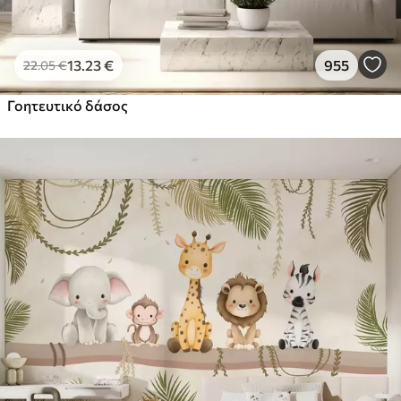
13
.23
€
955
22
.05
€
Γοητευτικό δάσος