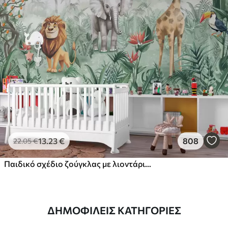
13
.23
€
808
22
.05
€
Παιδικό σχέδιο ζούγκλας με λιοντάρι, καμηλοπάρδαλη, ελέφαντα και παπαγάλους
ΔΗΜΟΦΙΛΕΊΣ ΚΑΤΗΓΟΡΊΕΣ