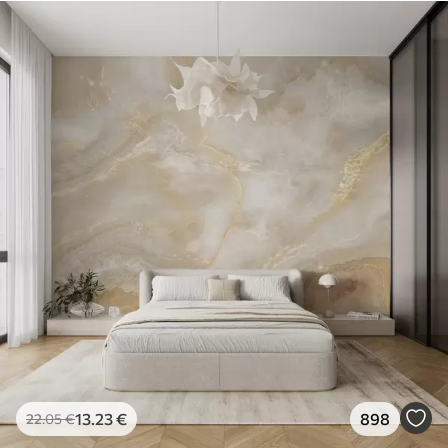
13
.23
€
898
22
.05
€