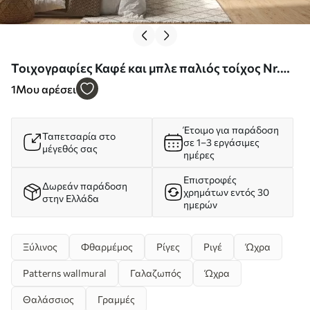
Τοιχογραφίες Καφέ και μπλε παλιός τοίχος Nr.
u59478d1
1
Μου αρέσει
Έτοιμο για παράδοση
Ταπετσαρία στο
σε 1–3 εργάσιμες
μέγεθός σας
ημέρες
Επιστροφές
Δωρεάν παράδοση
χρημάτων εντός 30
στην Ελλάδα
ημερών
Ξύλινος
Φθαρμέμος
Ρίγες
Ριγέ
Ώχρα
Patterns wallmural
Γαλαζωπός
Ώχρα
Θαλάσσιος
Γραμμές