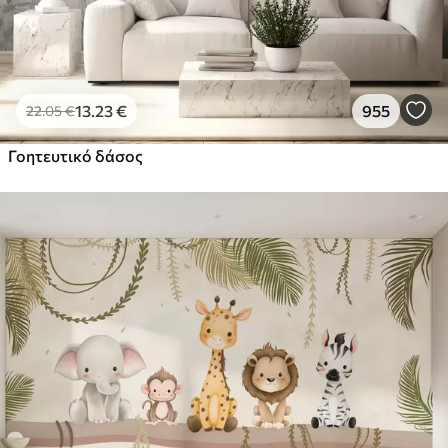
13
.23
€
955
22
.05
€
Γοητευτικό δάσος