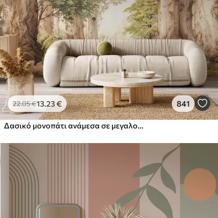
13
.23
€
841
22
.05
€
Δασικό μονοπάτι ανάμεσα σε μεγαλοπρεπή δέντρα σε στυλ ακουαρέλας