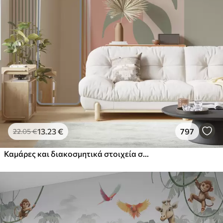
13
.23
€
797
22
.05
€
Καμάρες και διακοσμητικά στοιχεία σε στυλ boho