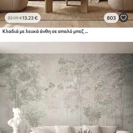
13
.23
€
803
22
.05
€
Κλαδιά με λευκά άνθη σε απαλό μπεζ φόντο