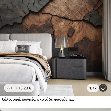
13
.23
€
1.7k
22
.05
€
ξύλο, υφή, ρωγμές, σκοτάδι, φλοιός, επιφάνεια