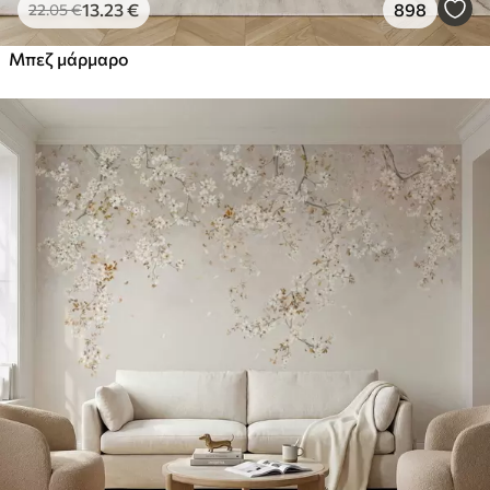
13
.23
€
898
22
.05
€
Μπεζ μάρμαρο