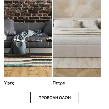
Υφές
Πέτρα
ΠΡΟΒΟΛΉ ΌΛΩΝ