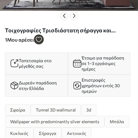
Τοιχογραφίες Τρισδιάστατη σήραγγα και
σφαίρες Nr. u03120d2
1
Μου αρέσει
Έτοιμο για παράδοση
Ταπετσαρία στο
σε 1–3 εργάσιμες
μέγεθός σας
ημέρες
Επιστροφές
Δωρεάν παράδοση
χρημάτων εντός 30
στην Ελλάδα
ημερών
Σφαίρα
Tunnel 3D wallmural
3d
Wallpaper with predominantly silver elements
Μπάλα
Κυκλικός
Σήραγγα
Ακτινικός