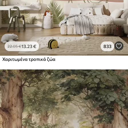
13
.23
€
833
22
.05
€
Χαριτωμένα τροπικά ζώα