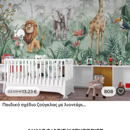
13
.23
€
808
22
.05
€
Παιδικό σχέδιο ζούγκλας με λιοντάρι, καμηλοπάρδαλη, ελέφαντα και παπαγάλους