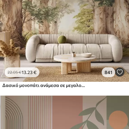
13
.23
€
841
22
.05
€
Δασικό μονοπάτι ανάμεσα σε μεγαλοπρεπή δέντρα σε στυλ ακουαρέλας