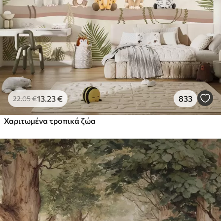
13
.23
€
833
22
.05
€
Χαριτωμένα τροπικά ζώα