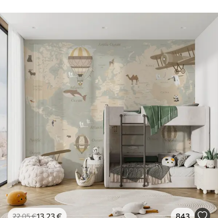
13
.23
€
843
22
.05
€