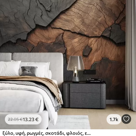
13
.23
€
1.7k
22
.05
€
ξύλο, υφή, ρωγμές, σκοτάδι, φλοιός, επιφάνεια