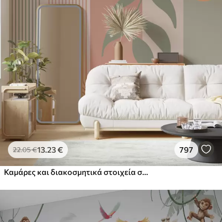
13
.23
€
797
22
.05
€
Καμάρες και διακοσμητικά στοιχεία σε στυλ boho