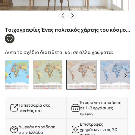
Τοιχογραφίες Ένας πολιτικός χάρτης του κόσμου
με σημαίες σε αποχρώσεις του καφέ και του μπεζ.
Στα πολωνικά Nr. c00004plv2
Αυτό το σχέδιο διατίθεται και σε άλλα χρώματα:
Έτοιμο για παράδοση
Ταπετσαρία στο
σε 1–3 εργάσιμες
μέγεθός σας
ημέρες
Επιστροφές
Δωρεάν παράδοση
χρημάτων εντός 30
στην Ελλάδα
ημερών