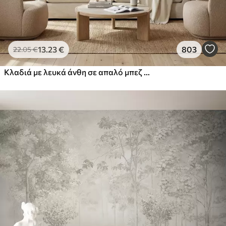
13
.23
€
803
22
.05
€
Κλαδιά με λευκά άνθη σε απαλό μπεζ φόντο