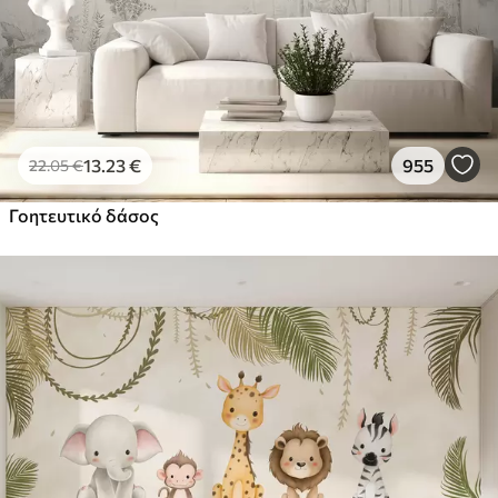
13
.23
€
955
22
.05
€
Γοητευτικό δάσος