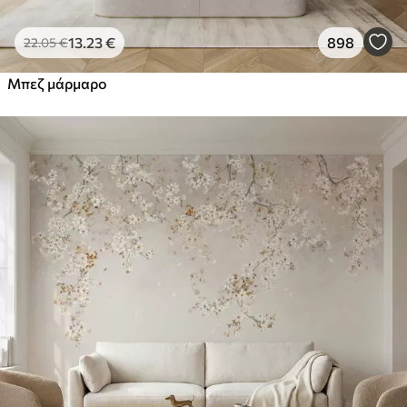
13
.23
€
898
22
.05
€
Μπεζ μάρμαρο