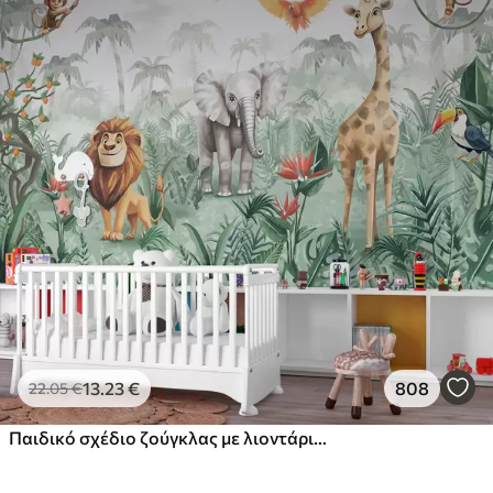
13
.23
€
808
22
.05
€
Παιδικό σχέδιο ζούγκλας με λιοντάρι, καμηλοπάρδαλη, ελέφαντα και παπαγάλους