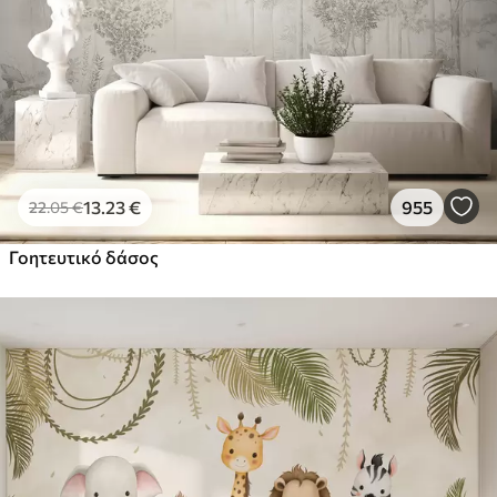
13
.23
€
955
22
.05
€
Γοητευτικό δάσος