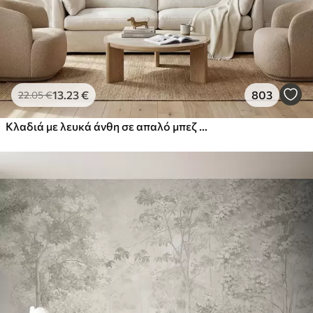
13
.23
€
803
22
.05
€
Κλαδιά με λευκά άνθη σε απαλό μπεζ φόντο