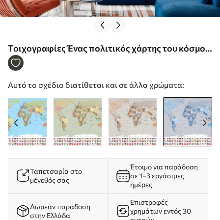
Τοιχογραφίες Ένας πολιτικός χάρτης του κόσμου
με σημαίες σε αποχρώσεις του μπλε, στα αγγλικά
Nr. c00004env3
Αυτό το σχέδιο διατίθεται και σε άλλα χρώματα:
Έτοιμο για παράδοση
Ταπετσαρία στο
σε 1–3 εργάσιμες
μέγεθός σας
ημέρες
Επιστροφές
Δωρεάν παράδοση
χρημάτων εντός 30
στην Ελλάδα
ημερών