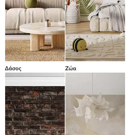
Δάσος
Ζώα