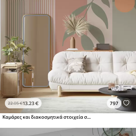
13
.23
€
797
22
.05
€
Καμάρες και διακοσμητικά στοιχεία σε στυλ boho