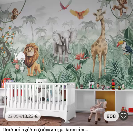
13
.23
€
808
22
.05
€
Παιδικό σχέδιο ζούγκλας με λιοντάρι, καμηλοπάρδαλη, ελέφαντα και παπαγάλους