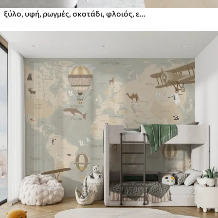
ξύλο, υφή, ρωγμές, σκοτάδι, φλοιός, επιφάνεια