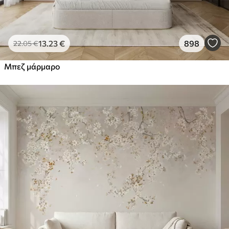
13
.23
€
898
22
.05
€
Μπεζ μάρμαρο