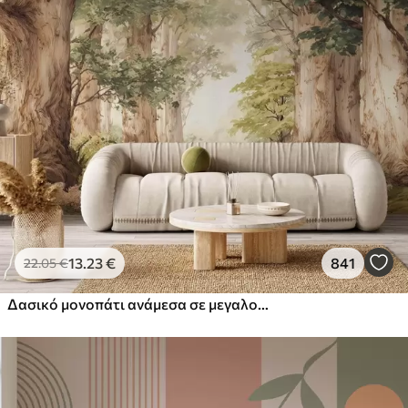
13
.23
€
841
22
.05
€
Δασικό μονοπάτι ανάμεσα σε μεγαλοπρεπή δέντρα σε στυλ ακουαρέλας