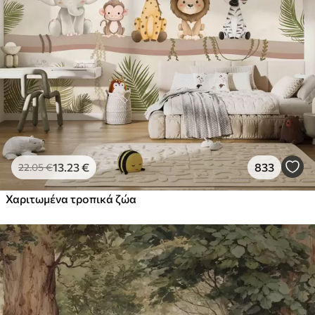
13
.23
€
833
22
.05
€
Χαριτωμένα τροπικά ζώα