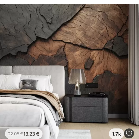
81
.67
49
.00
€
/m²
13
.23
€
1.7k
22
.05
€