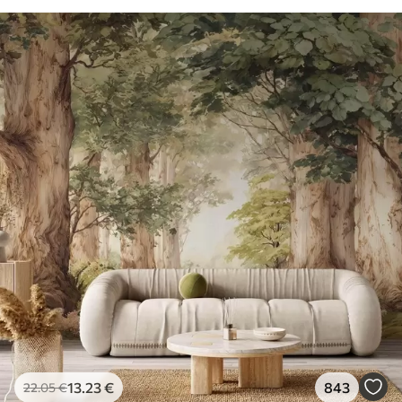
13
.23
€
843
22
.05
€