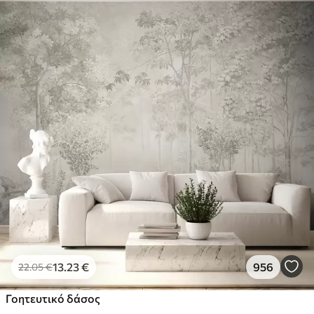
13
.23
€
956
22
.05
€
Γοητευτικό δάσος