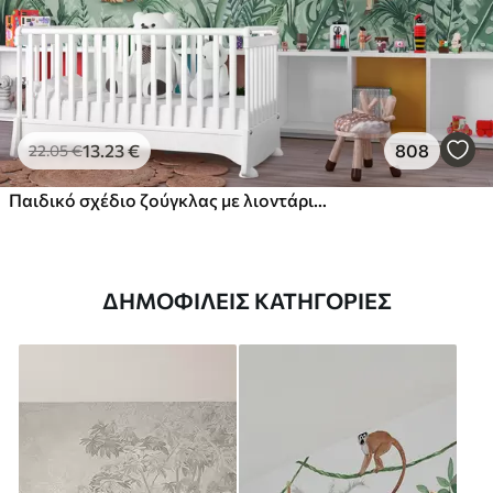
13
.23
€
808
22
.05
€
Παιδικό σχέδιο ζούγκλας με λιοντάρι, καμηλοπάρδαλη, ελέφαντα και παπαγάλους
ΔΗΜΟΦΙΛΕΊΣ ΚΑΤΗΓΟΡΊΕΣ