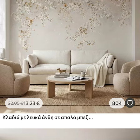
13
.23
€
804
22
.05
€
Κλαδιά με λευκά άνθη σε απαλό μπεζ φόντο