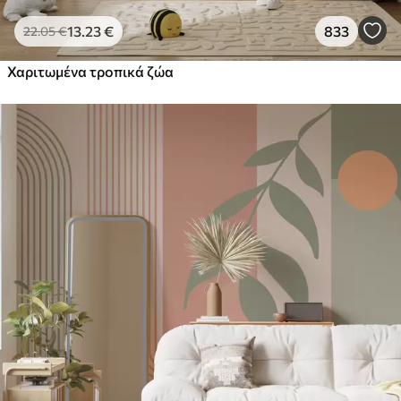
13
.23
€
833
22
.05
€
Χαριτωμένα τροπικά ζώα