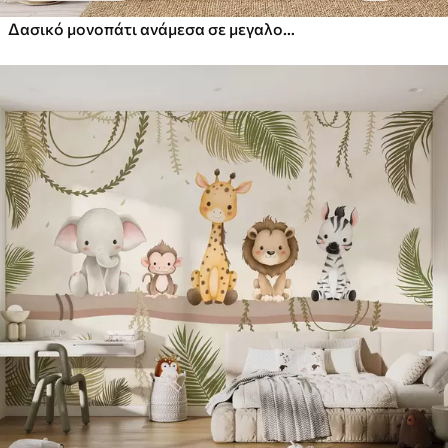
Δασικό μονοπάτι ανάμεσα σε μεγαλοπρεπή δέντρα σε στυλ ακουαρέλας