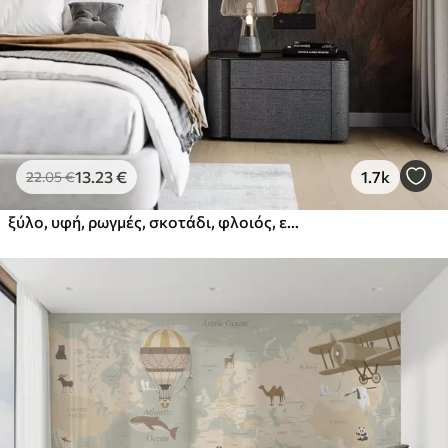
13
.23
€
1.7k
22
.05
€
ξύλο, υφή, ρωγμές, σκοτάδι, φλοιός, επιφάνεια