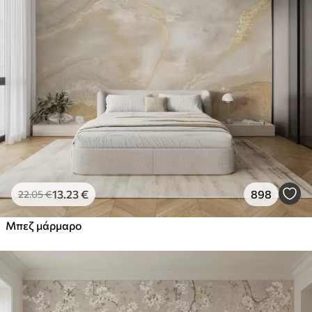
13
.23
€
898
22
.05
€
Μπεζ μάρμαρο