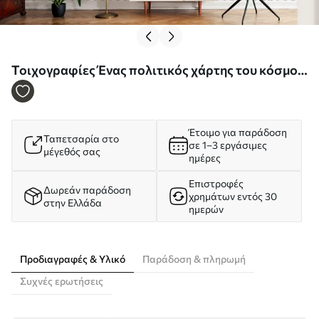
Τοιχογραφίες Ένας πολιτικός χάρτης του κόσμου
σε χρώμα ελιάς με σημαίες στα γερμανικά Nr.
c00004dev1
Έτοιμο για παράδοση
Ταπετσαρία στο
σε 1–3 εργάσιμες
μέγεθός σας
ημέρες
Επιστροφές
Δωρεάν παράδοση
χρημάτων εντός 30
στην Ελλάδα
ημερών
Προδιαγραφές & Υλικό
Παράδοση & πληρωμή
Συχνές ερωτήσεις