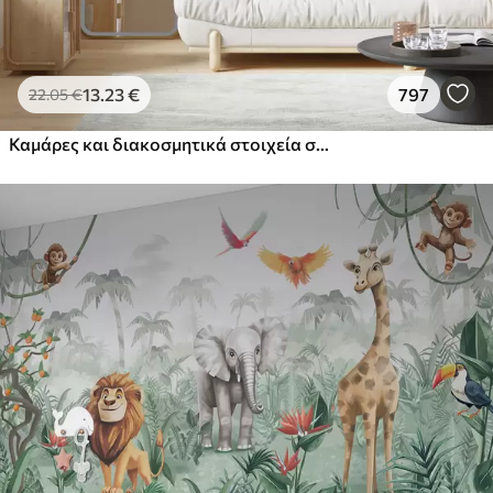
13
.23
€
797
22
.05
€
Καμάρες και διακοσμητικά στοιχεία σε στυλ boho