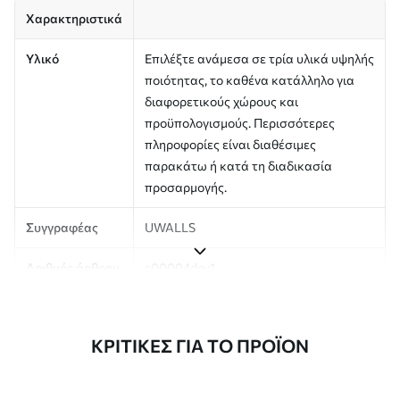
Χαρακτηριστικά
Υλικό
Επιλέξτε ανάμεσα σε τρία υλικά υψηλής
ποιότητας, το καθένα κατάλληλο για
διαφορετικούς χώρους και
προϋπολογισμούς. Περισσότερες
πληροφορίες είναι διαθέσιμες
παρακάτω ή κατά τη διαδικασία
προσαρμογής.
Συγγραφέας
UWALLS
Αριθμός άρθρου
c00004dev1
Παραγωγή
Η εικόνα εκτυπώνεται στο μέγεθος που
έχετε ορίσει και κόβεται σε
ΚΡΙΤΙΚΈΣ ΓΙΑ ΤΟ ΠΡΟΪΌΝ
πανομοιότυπες λωρίδες πλάτους έως
50 cm.