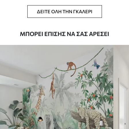
Επιπλέον
Μπορείτε να προσθέσετε μια
επίστρωση βερνικιού και/ή κόλλα
ΔΕΊΤΕ ΌΛΗ ΤΗΝ ΓΚΑΛΕΡΊ
ταπετσαρίας.
Καθαρισμός
Η ταπετσαρία μπορεί να καθαριστεί
ΜΠΟΡΕΊ ΕΠΊΣΗΣ ΝΑ ΣΑΣ ΑΡΈΣΕΙ
απαλά με ένα μαλακό σφουγγάρι. Οι
ταπετσαρίες με βερνίκι μπορούν να
καθαριστούν με νερό.
Μέθοδος
Απρόσκοπτη εφαρμογή
εφαρμογής
Διαθέσιμα υλικά
Στάνταρ
44
.98
26
.99
€
/m²