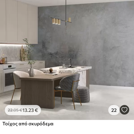
13
.23
€
22
22
.05
€
Τοίχος από σκυρόδεμα