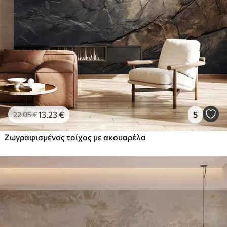
13
.23
€
5
22
.05
€
Ζωγραφισμένος τοίχος με ακουαρέλα