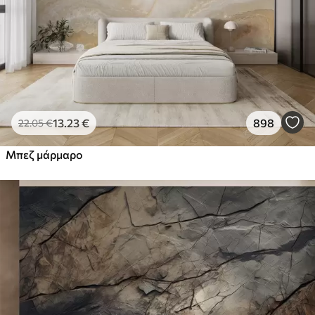
13
.23
€
898
22
.05
€
Μπεζ μάρμαρο