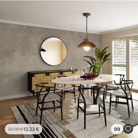
13
.23
€
99
22
.05
€