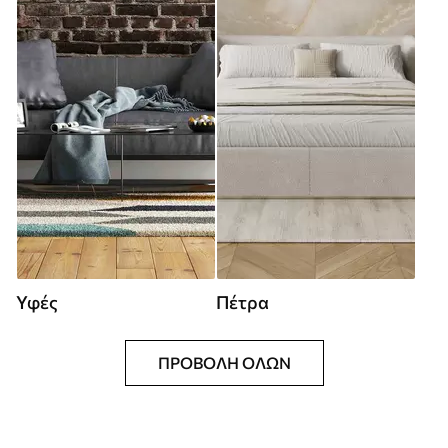
Υφές
Πέτρα
ΠΡΟΒΟΛΉ ΌΛΩΝ