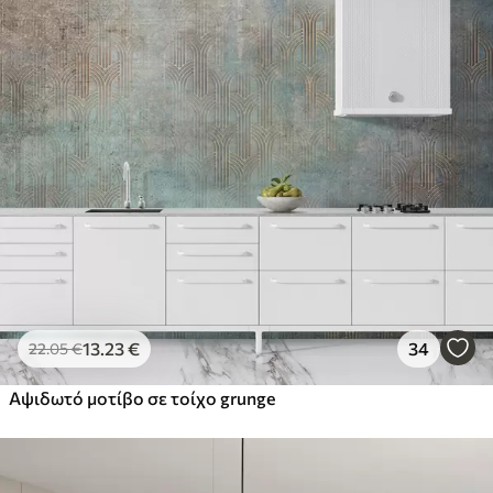
13
.23
€
34
22
.05
€
Αψιδωτό μοτίβο σε τοίχο grunge