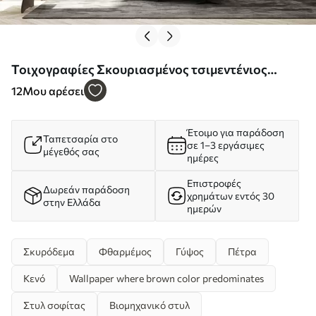
Τοιχογραφίες Σκουριασμένος τσιμεντένιος
τοίχος Nr. u97226
12
Μου αρέσει
Έτοιμο για παράδοση
Ταπετσαρία στο
σε 1–3 εργάσιμες
μέγεθός σας
ημέρες
Επιστροφές
Δωρεάν παράδοση
χρημάτων εντός 30
στην Ελλάδα
ημερών
Σκυρόδεμα
Φθαρμέμος
Γύψος
Πέτρα
Κενό
Wallpaper where brown color predominates
Στυλ σοφίτας
Βιομηχανικό στυλ