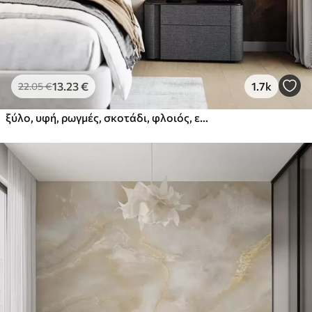
13
.23
€
1.7k
22
.05
€
ξύλο, υφή, ρωγμές, σκοτάδι, φλοιός, επιφάνεια