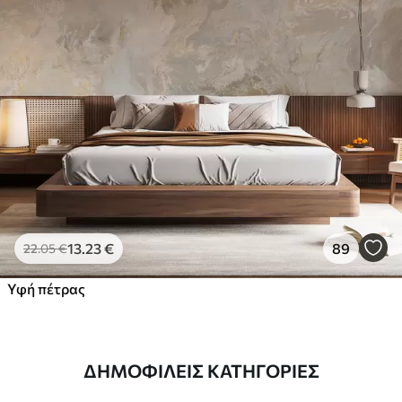
13
.23
€
89
22
.05
€
Υφή πέτρας
ΔΗΜΟΦΙΛΕΊΣ ΚΑΤΗΓΟΡΊΕΣ