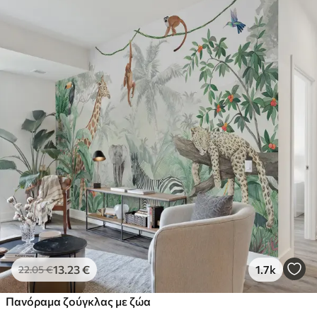
13
.23
€
1.7k
22
.05
€
Πανόραμα ζούγκλας με ζώα