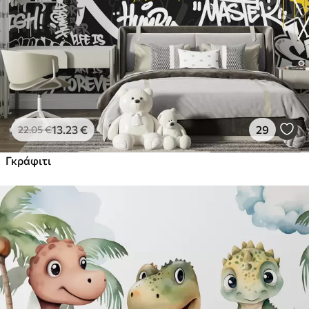
13
.23
€
29
22
.05
€
Γκράφιτι