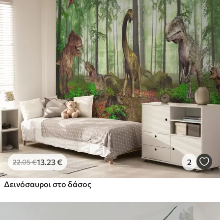
13
.23
€
2
22
.05
€
Δεινόσαυροι στο δάσος