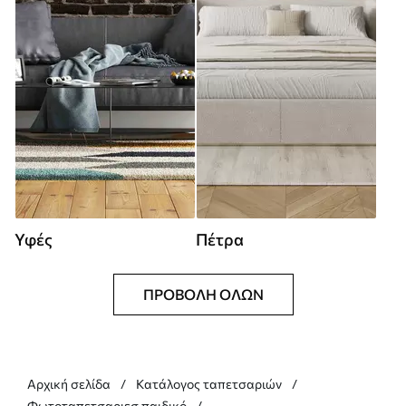
Υφές
Πέτρα
ΠΡΟΒΟΛΉ ΌΛΩΝ
Αρχική σελίδα
Κατάλογος ταπετσαριών
Φωτοταπετσαριεσ παιδικό