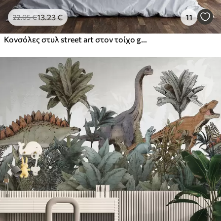
13
.23
€
11
22
.05
€
Κονσόλες στυλ street art στον τοίχο grunge