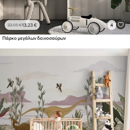
13
.23
€
4
22
.05
€
Πάρκο μεγάλων δεινοσαύρων