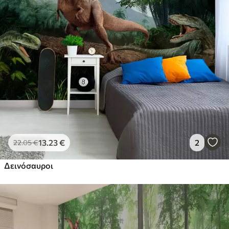
13
.23
€
2
22
.05
€
Δεινόσαυροι