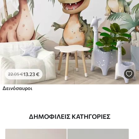
13
.23
€
22
.05
€
Δεινόσαυροι
ΔΗΜΟΦΙΛΕΊΣ ΚΑΤΗΓΟΡΊΕΣ