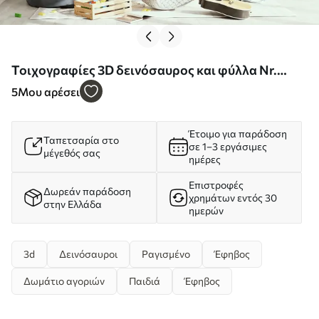
Τοιχογραφίες 3D δεινόσαυρος και φύλλα Nr.
u94772
5
Μου αρέσει
Έτοιμο για παράδοση
Ταπετσαρία στο
σε 1–3 εργάσιμες
μέγεθός σας
ημέρες
Επιστροφές
Δωρεάν παράδοση
χρημάτων εντός 30
στην Ελλάδα
ημερών
3d
Δεινόσαυροι
Ραγισμένο
Έφηβος
Δωμάτιο αγοριών
Παιδιά
Έφηβος