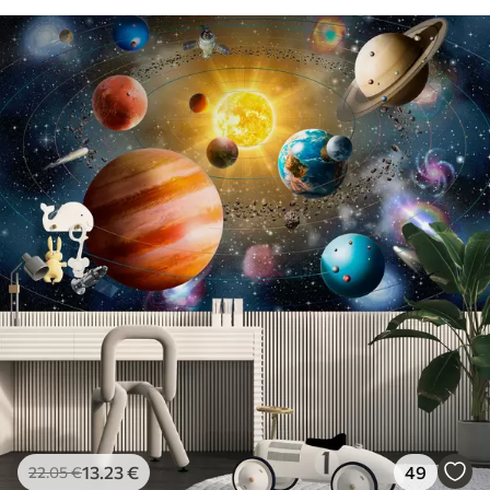
13
.23
€
49
22
.05
€