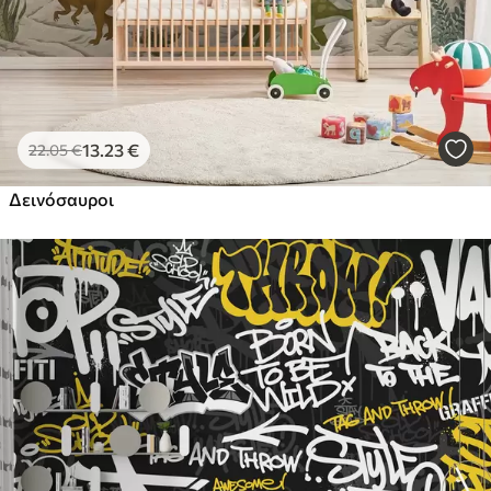
13
.23
€
22
.05
€
Δεινόσαυροι