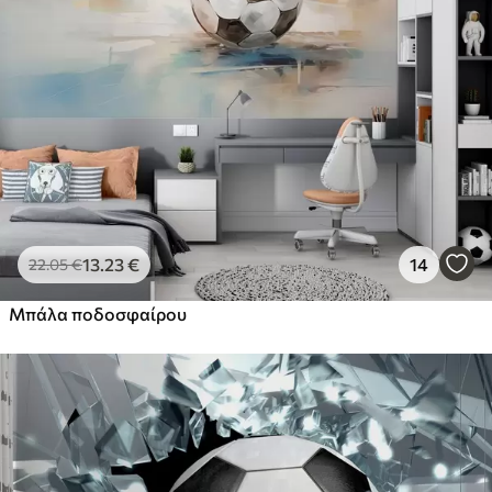
13
.23
€
14
22
.05
€
Μπάλα ποδοσφαίρου