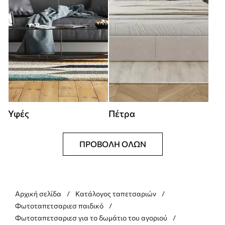
Υφές
Πέτρα
ΠΡΟΒΟΛΉ ΌΛΩΝ
Αρχική σελίδα
Κατάλογος ταπετσαριών
Φωτοταπετσαριεσ παιδικό
Φωτοταπετσαριεσ για το δωμάτιο του αγοριού