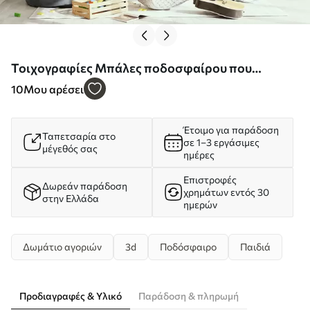
Τοιχογραφίες Μπάλες ποδοσφαίρου που
διαπερνούν τον τοίχο Nr. u96315
10
Μου αρέσει
Έτοιμο για παράδοση
Ταπετσαρία στο
σε 1–3 εργάσιμες
μέγεθός σας
ημέρες
Επιστροφές
Δωρεάν παράδοση
χρημάτων εντός 30
στην Ελλάδα
ημερών
Δωμάτιο αγοριών
3d
Ποδόσφαιρο
Παιδιά
Προδιαγραφές & Υλικό
Παράδοση & πληρωμή