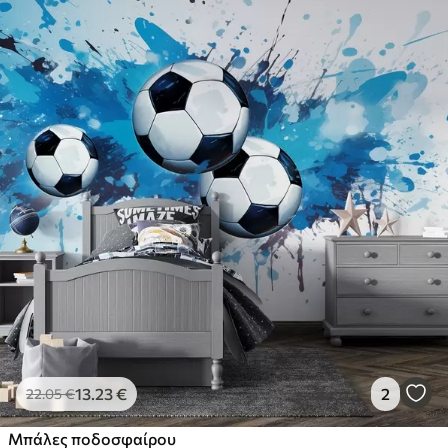
13
.23
€
2
22
.05
€
Μπάλες ποδοσφαίρου