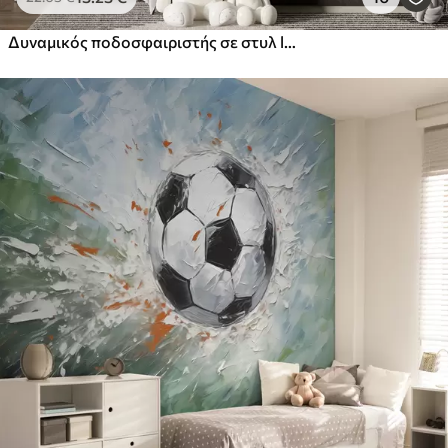
Δυναμικός ποδοσφαιριστής σε στυλ low-poly, χτυπώντας την μπάλα