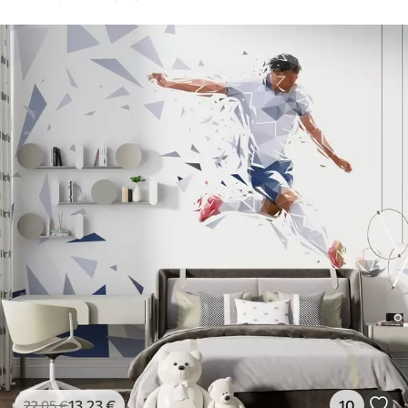
13
.23
€
10
22
.05
€