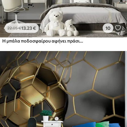
13
.23
€
10
22
.05
€
Η μπάλα ποδοσφαίρου αφήνει πράσινες κηλίδες