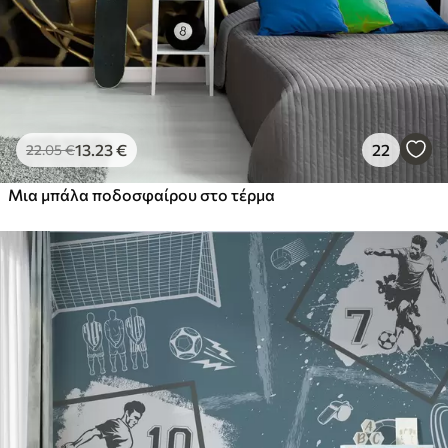
13
.23
€
22
22
.05
€
Μια μπάλα ποδοσφαίρου στο τέρμα