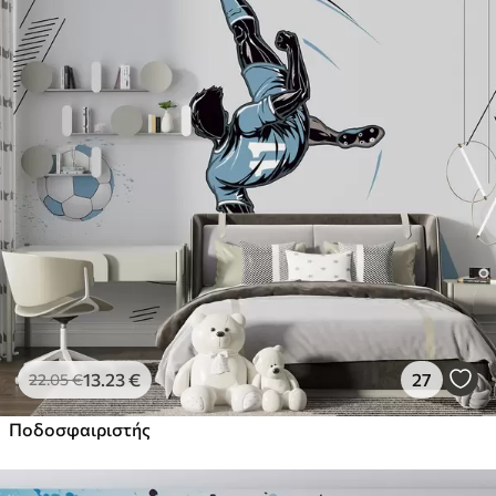
13
.23
€
27
22
.05
€
Ποδοσφαιριστής