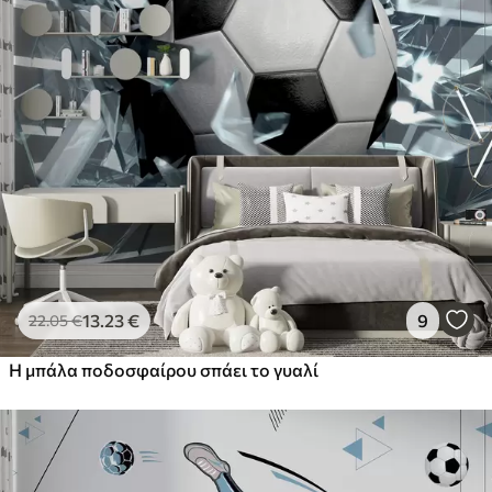
13
.23
€
9
22
.05
€
Η μπάλα ποδοσφαίρου σπάει το γυαλί