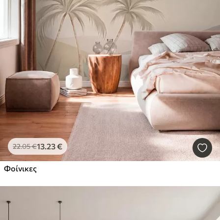
13
.23
€
22
.05
€
Φοίνικες