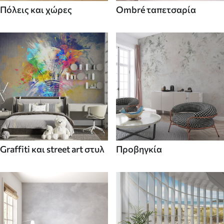
Πόλεις και χώρες
Ombré ταπετσαρία
Graffiti και street art στυλ
Προβηγκία