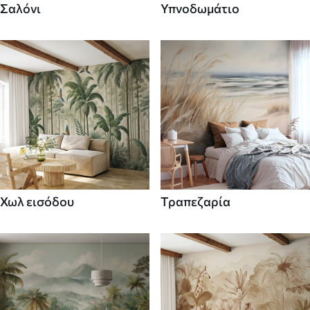
Σαλόνι
Υπνοδωμάτιο
Χωλ εισόδου
Τραπεζαρία