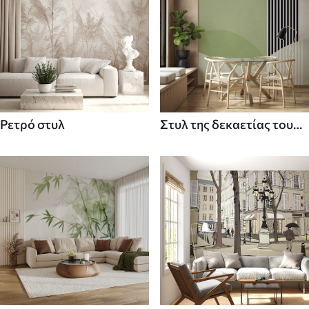
Ρετρό στυλ
Στυλ της δεκαετίας του
70