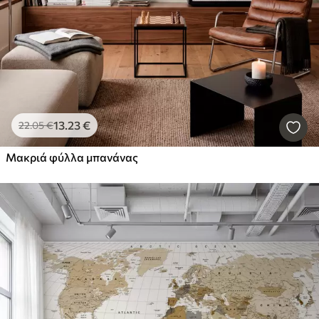
13
.23
€
22
.05
€
Μακριά φύλλα μπανάνας