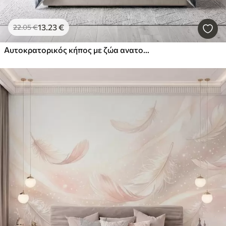
13
.23
€
22
.05
€
Αυτοκρατορικός κήπος με ζώα ανατολικού στυλ — μαϊμού, λεοπάρδαλη, τίγρη, παγώνι και ερωδιός