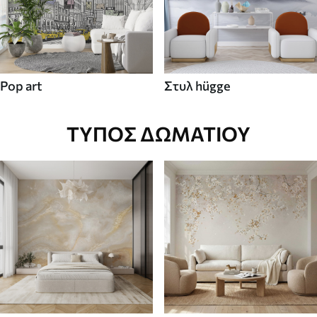
Pop art
Στυλ hügge
ΤΎΠΟΣ ΔΩΜΑΤΊΟΥ