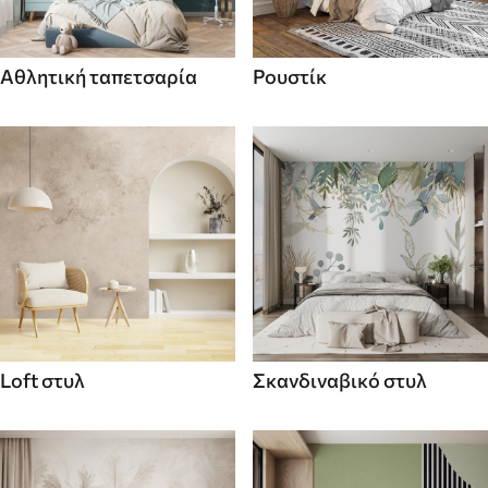
Αθλητική ταπετσαρία
Ρουστίκ
Loft στυλ
Σκανδιναβικό στυλ