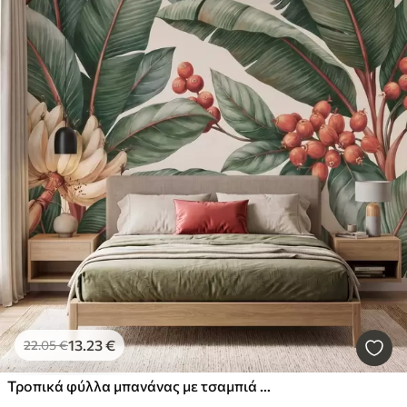
13
.23
€
22
.05
€
Τροπικά φύλλα μπανάνας με τσαμπιά κόκκινων καρπών καφέ, σε στυλ ακουαρέλας