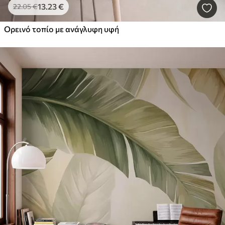
13
.23
€
22
.05
€
Ορεινό τοπίο με ανάγλυφη υφή