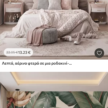
13
.23
€
22
.05
€
Λεπτά, αέρινα φτερά σε μια ροδακινί-ροζ ομίχλη με ιριδισμούς