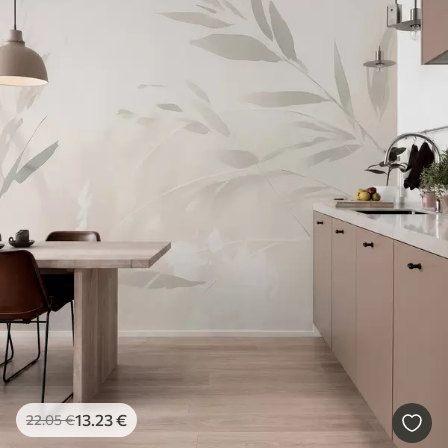
13
.23
€
22
.05
€