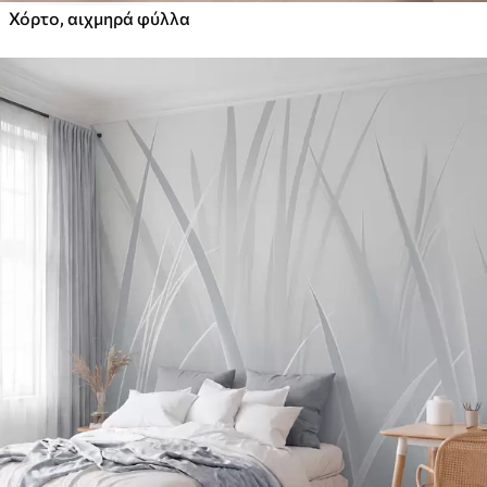
Χόρτο, αιχμηρά φύλλα