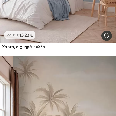
13
.23
€
22
.05
€
Χόρτο, αιχμηρά φύλλα