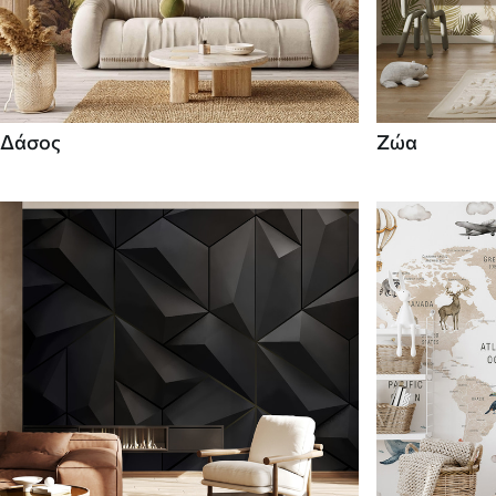
Δάσος
Ζώα