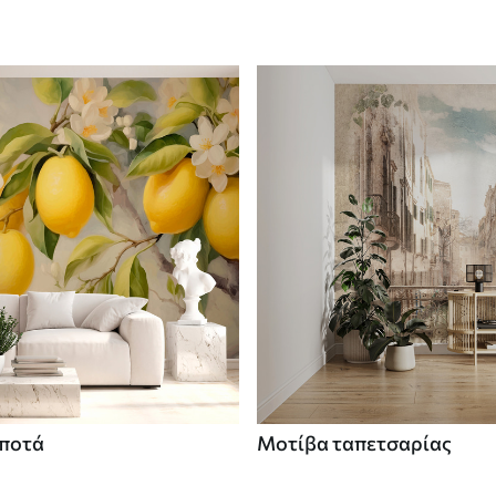
 ποτά
Μοτίβα ταπετσαρίας